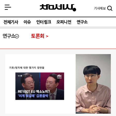
기사
제보
전체기사
이슈
인터링크
오피니언
연구소
연구소
토론회