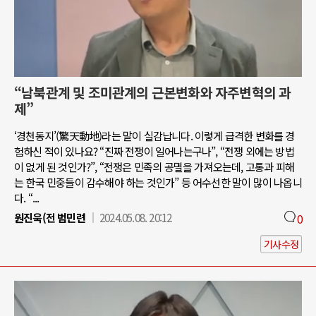
“남북관계 및 조미관계의 근본변화와 자주변혁의 과
제”
‘경천동지’(驚天動地)라는 말이 실감납니다. 이렇게 급격한 변화를 경
험하신 적이 있나요? “진짜 전쟁이 일어나는구나”, “전쟁 외에는 방법
이 없게 된 것인가?”, “전쟁은 민족의 공멸을 가져오는데, 고통과 피해
는 한국 민중들이 감수해야 하는 것인가” 등 어수선한 말이 많이 나옵니
다. “...
원진욱(전 범민련
2024.05.08. 20:12
0
기사수정