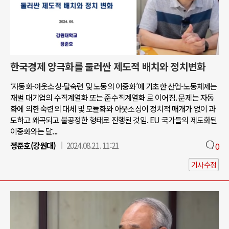
한국경제 양극화를 둘러싼 제도적 배치와 정치변화
‘자동화-아웃소싱-탈숙련 및 노동의 이중화’에 기초한 산업-노동체제는
재벌 대기업의 수직계열화 또는 준수직계열화 로 이어짐. 문제는 자동
화에 의한 숙련의 대체 및 모듈화와 아웃소싱이 정치적 매개가 없이 과
도하고 왜곡되고 불공정한 형태로 진행된 것임. EU 국가들의 제도화된
이중화와는 달...
정준호(강원대)
2024.08.21. 11:21
0
기사수정