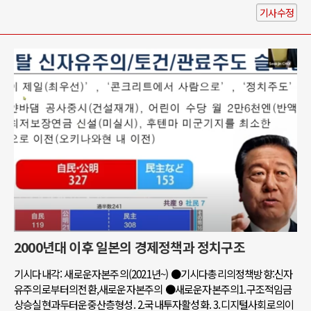
기사수정
2000년대 이후 일본의 경제정책과 정치구조
기시다내각: 새로운자본주의(2021년~) ●기시다총리의정책방향:신자
유주의로부터의전환,새로운자본주의 ●새로운자본주의1.구조적임금
상승실현과두터운중산층형성. 2.국내투자활성화. 3.디지털사회로의이