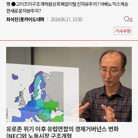
행 ●고이즈미구조개혁원상회복없이탈신자유주의? 아베노믹스계승
한새로운자본주의?
최석진(홋카이도대학
2024.06.17. 13:30
0
기사수정
유로존 위기 이후 유럽연합의 경제거버넌스 변화
(NEC)와 노동시장 구조개혁