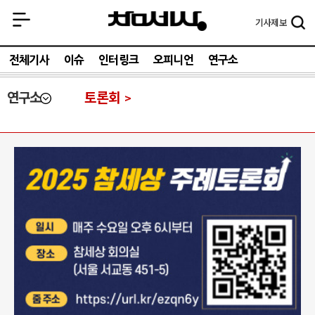
기사
제보
전체기사
이슈
인터링크
오피니언
연구소
연구소
토론회