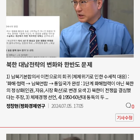
북한 대남전략의 변화와 한반도 문제
1) 남북기본합의서 이전으로의 회귀 (체제위기로 인한 수세적 대응) :
‘화해·협력 → 남북연합 → 통일국가 완성 : 1단계 화해협력이 아닌 북한
의 정상화(인권, 자유,시장 확산)로 변경 모색 2) 북한이 전쟁을 결심했
다는 주장, 3) 체제경쟁 선언, 4) 1950-60년대 동독의 두 ...
정창현(평화경제연구
2024.07.05. 17:05
0
기사수정