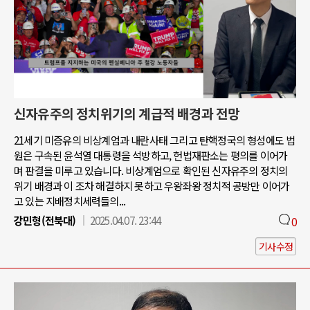
신자유주의 정치위기의 계급적 배경과 전망
21세기 미증유의 비상계엄과 내란사태 그리고 탄핵정국의 형성에도 법
원은 구속된 윤석열 대통령을 석방하고, 헌법재판소는 평의를 이어가
며 판결을 미루고 있습니다. 비상계엄으로 확인된 신자유주의 정치의
위기 배경과 이 조차 해결하지 못하고 우왕좌왕 정치적 공방만 이어가
고 있는 지배정치세력들의...
강민형(전북대)
2025.04.07. 23:44
0
기사수정