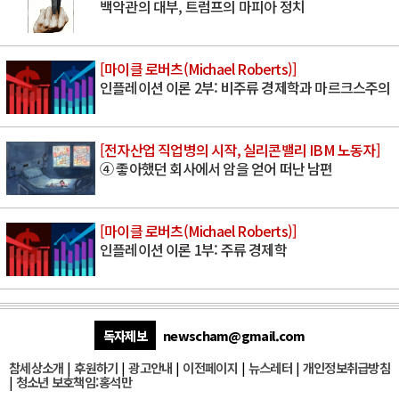
백악관의 대부, 트럼프의 마피아 정치
[마이클 로버츠(Michael Roberts)]
인플레이션 이론 2부: 비주류 경제학과 마르크스주의
[전자산업 직업병의 시작, 실리콘밸리 IBM 노동자]
④ 좋아했던 회사에서 암을 얻어 떠난 남편
[마이클 로버츠(Michael Roberts)]
인플레이션 이론 1부: 주류 경제학
독자제보
newscham@gmail.com
참세상소개
|
후원하기
|
광고안내
|
이전페이지
|
뉴스레터
|
개인정보취급방침
|
청소년 보호책임:홍석만