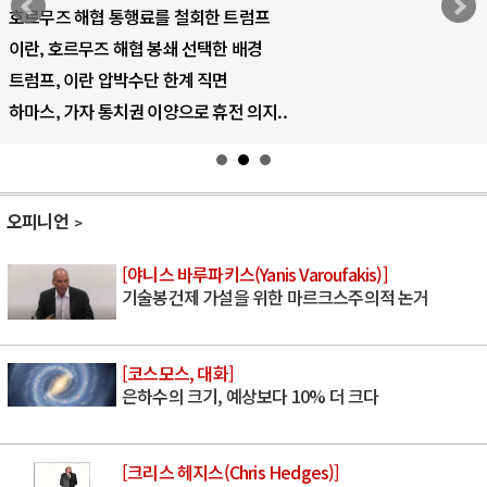
AI 국부펀드 구상 놓고 미국 진보진영 ..
AI 데이터센터 반대 투쟁은 새로운 글로..
AI의 숨은 환경 비용: 데이터센터 확산..
AI는 어떻게 미국 민주주의를 잠식하고 ..
오피니언
[야니스 바루파키스(Yanis Varoufakis)]
기술봉건제 가설을 위한 마르크스주의적 논거
[코스모스, 대화]
은하수의 크기, 예상보다 10% 더 크다
[크리스 헤지스(Chris Hedges)]