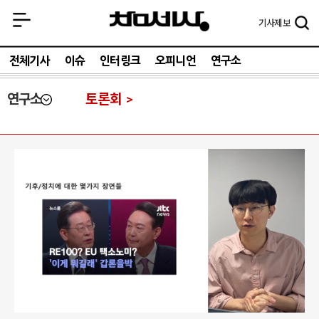
기사
제보
전체기사
이슈
인터링크
오피니언
연구소
연구소
토론회