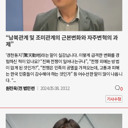
“남북관계 및 조미관계의 근본변화와 자주변혁의 과
제”
‘경천동지’(驚天動地)라는 말이 실감납니다. 이렇게 급격한 변화를 경
험하신 적이 있나요? “진짜 전쟁이 일어나는구나”, “전쟁 외에는 방법
이 없게 된 것인가?”, “전쟁은 민족의 공멸을 가져오는데, 고통과 피해
는 한국 민중들이 감수해야 하는 것인가” 등 어수선한 말이 많이 나옵니
다. “...
원진욱(전 범민련
2024.05.08. 20:12
0
기사수정