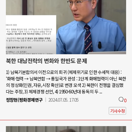
북한 대남전략의 변화와 한반도 문제
1) 남북기본합의서 이전으로의 회귀 (체제위기로 인한 수세적 대응) :
‘화해·협력 → 남북연합 → 통일국가 완성 : 1단계 화해협력이 아닌 북한
의 정상화(인권, 자유,시장 확산)로 변경 모색 2) 북한이 전쟁을 결심했
다는 주장, 3) 체제경쟁 선언, 4) 1950-60년대 동독의 두 ...
정창현(평화경제연구
2024.07.05. 17:05
0
기사수정