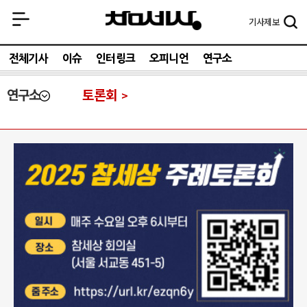
기사
제보
전체기사
이슈
인터링크
오피니언
연구소
연구소
토론회