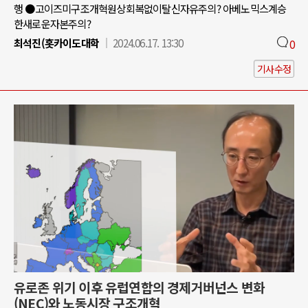
행 ●고이즈미구조개혁원상회복없이탈신자유주의? 아베노믹스계승
한새로운자본주의?
최석진(홋카이도대학
2024.06.17. 13:30
0
기사수정
유로존 위기 이후 유럽연합의 경제거버넌스 변화
(NEC)와 노동시장 구조개혁