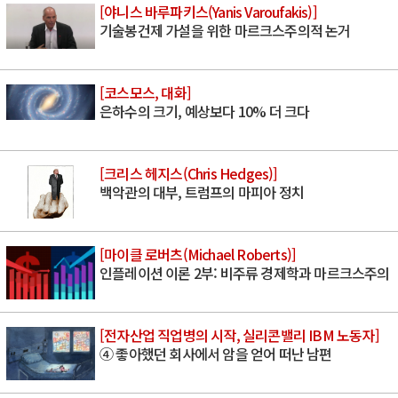
[야니스 바루파키스(Yanis Varoufakis)]
기술봉건제 가설을 위한 마르크스주의적 논거
[코스모스, 대화]
은하수의 크기, 예상보다 10% 더 크다
[크리스 헤지스(Chris Hedges)]
백악관의 대부, 트럼프의 마피아 정치
[마이클 로버츠(Michael Roberts)]
인플레이션 이론 2부: 비주류 경제학과 마르크스주의
[전자산업 직업병의 시작, 실리콘밸리 IBM 노동자]
④ 좋아했던 회사에서 암을 얻어 떠난 남편