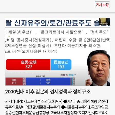
기사수정
2000년대 이후 일본의 경제정책과 정치구조
기시다내각: 새로운자본주의(2021년~) ●기시다총리의정책방향:신자
유주의로부터의전환,새로운자본주의 ●새로운자본주의1.구조적임금
상승실현과두터운중산층형성. 2.국내투자활성화. 3.디지털사회로의이