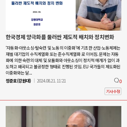
한국경제 양극화를 둘러싼 제도적 배치와 정치변화
‘자동화-아웃소싱-탈숙련 및 노동의 이중화’에 기초한 산업-노동체제는
재벌 대기업의 수직계열화 또는 준수직계열화 로 이어짐. 문제는 자동
화에 의한 숙련의 대체 및 모듈화와 아웃소싱이 정치적 매개가 없이 과
도하고 왜곡되고 불공정한 형태로 진행된 것임. EU 국가들의 제도화된
이중화와는 달...
정준호(강원대)
2024.08.21. 11:21
0
기사수정