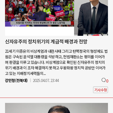
신자유주의 정치위기의 계급적 배경과 전망
21세기 미증유의 비상계엄과 내란사태 그리고 탄핵정국의 형성에도 법
원은 구속된 윤석열 대통령을 석방하고, 헌법재판소는 평의를 이어가
며 판결을 미루고 있습니다. 비상계엄으로 확인된 신자유주의 정치의
위기 배경과 이 조차 해결하지 못하고 우왕좌왕 정치적 공방만 이어가
고 있는 지배정치세력들의...
강민형(전북대)
2025.04.07. 23:44
0
기사수정