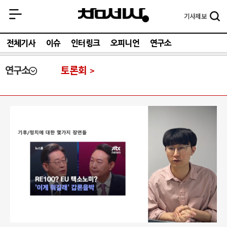
기사
제보
전체기사
이슈
인터링크
오피니언
연구소
연구소
토론회