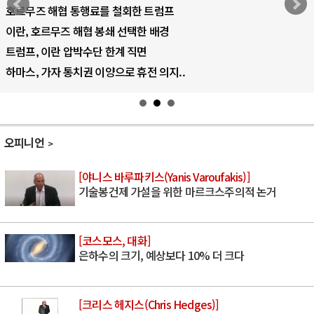
호르무즈 해협 통행료를 철회한 트럼프
이란, 호르무즈 해협 봉쇄 선택한 배경
트럼프, 이란 압박수단 한계 직면
하마스, 가자 통치권 이양으로 휴전 의지..
오피니언
[야니스 바루파키스(Yanis Varoufakis)]
기술봉건제 가설을 위한 마르크스주의적 논거
[코스모스, 대화]
은하수의 크기, 예상보다 10% 더 크다
[크리스 헤지스(Chris Hedges)]