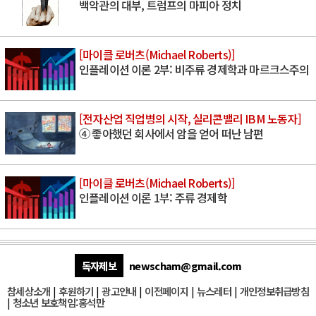
백악관의 대부, 트럼프의 마피아 정치
[마이클 로버츠(Michael Roberts)]
인플레이션 이론 2부: 비주류 경제학과 마르크스주의
[전자산업 직업병의 시작, 실리콘밸리 IBM 노동자]
④ 좋아했던 회사에서 암을 얻어 떠난 남편
[마이클 로버츠(Michael Roberts)]
인플레이션 이론 1부: 주류 경제학
독자제보
newscham@gmail.com
참세상소개
|
후원하기
|
광고안내
|
이전페이지
|
뉴스레터
|
개인정보취급방침
|
청소년 보호책임:홍석만