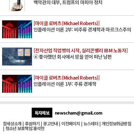
백악관의 대부, 트럼프의 마피아 정치
[마이클 로버츠(Michael Roberts)]
인플레이션 이론 2부: 비주류 경제학과 마르크스주의
[전자산업 직업병의 시작, 실리콘밸리 IBM 노동자]
④ 좋아했던 회사에서 암을 얻어 떠난 남편
[마이클 로버츠(Michael Roberts)]
인플레이션 이론 1부: 주류 경제학
독자제보
newscham@gmail.com
참세상소개
|
후원하기
|
광고안내
|
이전페이지
|
뉴스레터
|
개인정보취급방침
|
청소년 보호책임:홍석만