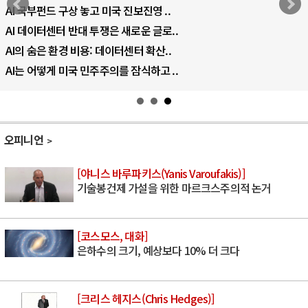
EU·우크라이나 드론 협력 직후, 러시아..
나토, 우크라 군사지원 2027년까지 공..
우크라이나, 덴마크, 에스토니아, 네덜란..
러·우크라, 대규모 공습 주고받아…민간 ..
오피니언
[야니스 바루파키스(Yanis Varoufakis)]
기술봉건제 가설을 위한 마르크스주의적 논거
[코스모스, 대화]
은하수의 크기, 예상보다 10% 더 크다
[크리스 헤지스(Chris Hedges)]