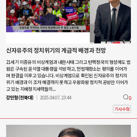
신자유주의 정치위기의 계급적 배경과 전망
21세기 미증유의 비상계엄과 내란사태 그리고 탄핵정국의 형성에도 법
원은 구속된 윤석열 대통령을 석방하고, 헌법재판소는 평의를 이어가
며 판결을 미루고 있습니다. 비상계엄으로 확인된 신자유주의 정치의
위기 배경과 이 조차 해결하지 못하고 우왕좌왕 정치적 공방만 이어가
고 있는 지배정치세력들의...
강민형(전북대)
2025.04.07. 23:44
0
기사수정