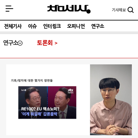
기사
제보
전체기사
이슈
인터링크
오피니언
연구소
연구소
토론회