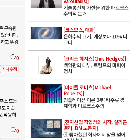
Varoufakis)]
기술봉건제 가설을 위한 마르크스
주의적 논거
은 구속된
[코스모스, 대화]
 있습니다.
은하수의 크기, 예상보다 10% 더
못하고 우왕
크다
0
[크리스 헤지스(Chris Hedges)]
백악관의 대부, 트럼프의 마피아
기사수정
정치
[마이클 로버츠(Michael
Roberts)]
인플레이션 이론 2부: 비주류 경
축소 또는
제학과 마르크스주의
북도 이런
로 작용하
[전자산업 직업병의 시작, 실리콘
밸리 IBM 노동자]
0
④ 좋아했던 회사에서 암을 얻어