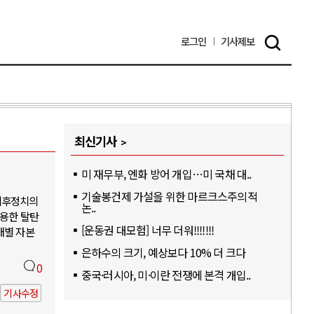
로그인
기사
제보
최신기사
미 재무부, 엔화 방어 개입…미 국채 대..
기술봉건제 가설을 위한 마르크스주의적
기후정치의
논..
활용한 탈탄
[운동권 대모험] 너무 더워!!!!!!!
개별 자본
은하수의 크기, 예상보다 10% 더 크다
0
중국·러시아, 미·이란 전쟁에 본격 개입..
기사수정