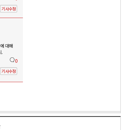
기사수정
망에 대해
.
0
기사수정
만