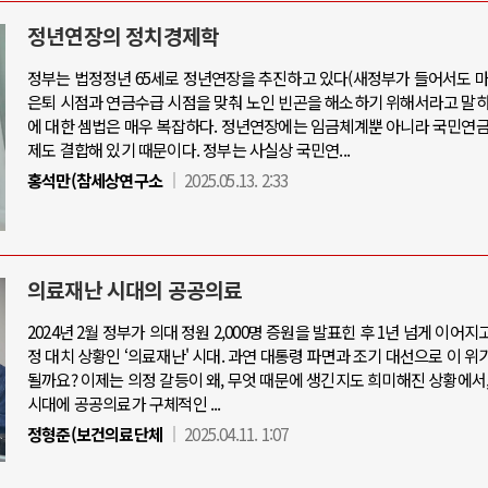
정년연장의 정치경제학
정부는 법정정년 65세로 정년연장을 추진하고 있다(새정부가 들어서도 마
은퇴 시점과 연금수급 시점을 맞춰 노인 빈곤을 해소하기 위해서라고 말하
아-우크라이나 전쟁
중동 위기
에 대한 셈법은 매우 복잡하다. 정년연장에는 임금체계뿐 아니라 국민연금
제도 결합해 있기 때문이다. 정부는 사실상 국민연...
우크라이나, 대리전의 역..
홍석만(참세상연구소
2025.05.13. 2:33
호르무즈 갈등 격화, 트럼프 정치·경제 
드론 협력 직후, 러시아..
호르무즈 해협 통행료를 철회한 트
지원 2027년까지 공..
이란, 호르무즈 해협 봉쇄 선택한 배
크, 에스토니아, 네덜란..
트럼프, 이란 압박수단 한계 직면
의료재난 시대의 공공의료
모 공습 주고받아…민간 ..
하마스, 가자 통치권 이양으로 휴전 의
2024년 2월 정부가 의대 정원 2,000명 증원을 발표힌 후 1년 넘게 이어지
정 대치 상황인 ‘의료재난' 시대. 과연 대통령 파면과 조기 대선으로 이 위
될까요? 이제는 의정 갈등이 왜, 무엇 때문에 생긴지도 희미해진 상황에서
시대에 공공의료가 구체적인 ...
정형준(보건의료단체
2025.04.11. 1:07