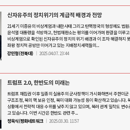
신자유주의 정치위기의 계급적 배경과 전망
21세기 미증유의 비상계엄과 내란사태 그리고 탄핵정국의 형성에도 법원
윤석열 대통령을 석방하고, 헌법재판소는 평의를 이어가며 판결을 미루고
비상계엄으로 확인된 신자유주의 정치의 위기 배경과 이 조차 해결하지 
좌왕 정치적 공방만 이어가고 있는 지배정치세력들의...
강민형(전북대)
2025.04.07. 23:44
트럼프 2.0, 한반도의 미래는
트럼프 재집권 이후 일종의 실용주의 군사정책이 가시화하면서 주한미군 
구조조정, 북의 핵 보유 인정, 북미 대화 가능성 등이 확산하고 있습니다. 
상황에서 전략적 대응 수위를 낮추지 않고 있으며, 북러 관계 밀착도 변수
고 있습니다. 이번 시간은 한반도 관련 주...
정욱식(평화네트워크
2025.03.30. 11:57