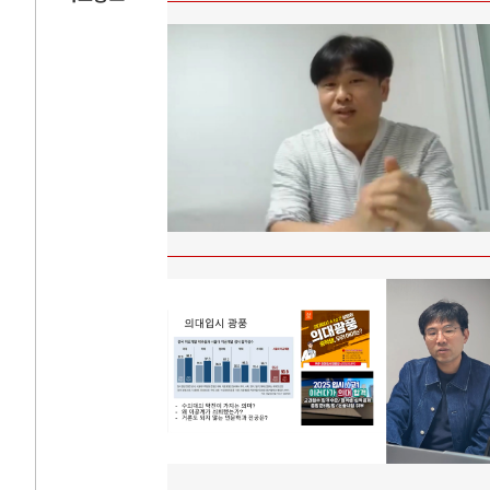
AI와 인간
러시
중국 AI, 저가 공세로 글로벌 토큰 시..
전쟁의 추상화: 
AI 국부펀드 구상 놓고 미국 진보진영 ..
EU·우크라이나 
AI 데이터센터 반대 투쟁은 새로운 글로..
나토, 우크라 군사
AI의 숨은 환경 비용: 데이터센터 확산..
우크라이나, 덴마
AI는 어떻게 미국 민주주의를 잠식하고 ..
러·우크라, 대규