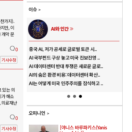
이슈
찬가지).
지만, 이
AI와 인간
 개악 문
..
중국 AI, 저가 공세로 글로벌 토큰 시..
전쟁
0
럼프
AI 국부펀드 구상 놓고 미국 진보진영 ..
EU
기사수정
경
AI 데이터센터 반대 투쟁은 새로운 글로..
나토
AI의 숨은 환경 비용: 데이터센터 확산..
우크
지..
AI는 어떻게 미국 민주주의를 잠식하고 ..
러·
고 있는 의
기가 해소
, 의료재난
오피니언
0
[야니스 바루파키스(Yanis
기사수정