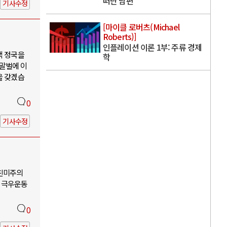
떠난 남편
기사수정
[마이클 로버츠(Michael
Roberts)]
인플레이션 이론 1부: 주류 경제
핵 정국을
학
 말벌에 이
을 갖겠습
0
기사수정
-친미주의
 극우운동
0