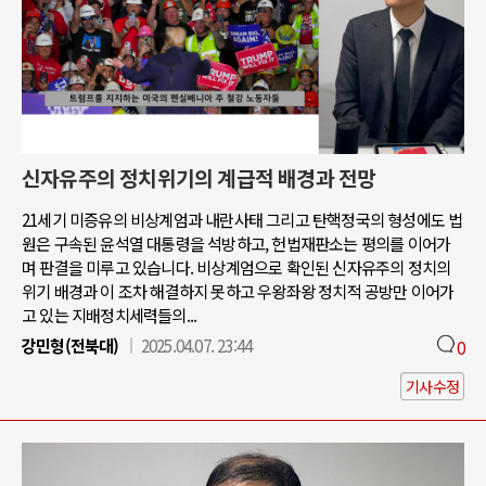
신자유주의 정치위기의 계급적 배경과 전망
21세기 미증유의 비상계엄과 내란사태 그리고 탄핵정국의 형성에도 법
원은 구속된 윤석열 대통령을 석방하고, 헌법재판소는 평의를 이어가
며 판결을 미루고 있습니다. 비상계엄으로 확인된 신자유주의 정치의
위기 배경과 이 조차 해결하지 못하고 우왕좌왕 정치적 공방만 이어가
고 있는 지배정치세력들의...
강민형(전북대)
2025.04.07. 23:44
0
기사수정