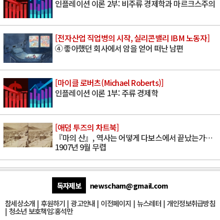
인플레이션 이론 2부: 비주류 경제학과 마르크스주의
[전자산업 직업병의 시작, 실리콘밸리 IBM 노동자]
④ 좋아했던 회사에서 암을 얻어 떠난 남편
[마이클 로버츠(Michael Roberts)]
인플레이션 이론 1부: 주류 경제학
[애덤 투즈의 차트북]
『마의 산』, 역사는 어떻게 다보스에서 끝났는가…
1907년 9월 무렵
독자제보
newscham@gmail.com
참세상소개
|
후원하기
|
광고안내
|
이전페이지
|
뉴스레터
|
개인정보취급방침
|
청소년 보호책임:홍석만