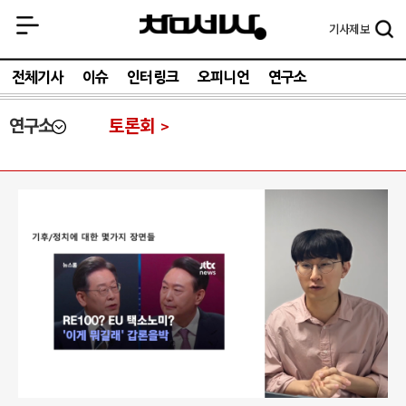
기사
제보
전체기사
이슈
인터링크
오피니언
연구소
연구소
토론회