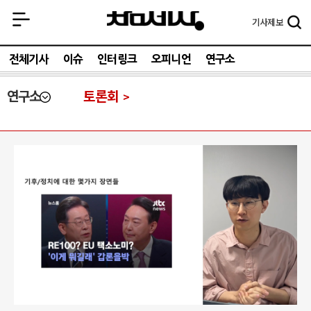
기사
제보
전체기사
이슈
인터링크
오피니언
연구소
연구소
토론회