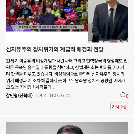
신자유주의 정치위기의 계급적 배경과 전망
21세기 미증유의 비상계엄과 내란사태 그리고 탄핵정국의 형성에도 법
원은 구속된 윤석열 대통령을 석방하고, 헌법재판소는 평의를 이어가
며 판결을 미루고 있습니다. 비상계엄으로 확인된 신자유주의 정치의
위기 배경과 이 조차 해결하지 못하고 우왕좌왕 정치적 공방만 이어가
고 있는 지배정치세력들의...
강민형(전북대)
2025.04.07. 23:44
0
기사수정