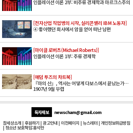
인플레이션 이론 2부: 비주류 경제학과 마르크스주의
[전자산업 직업병의 시작, 실리콘밸리 IBM 노동자]
④ 좋아했던 회사에서 암을 얻어 떠난 남편
[마이클 로버츠(Michael Roberts)]
인플레이션 이론 1부: 주류 경제학
[애덤 투즈의 차트북]
『마의 산』, 역사는 어떻게 다보스에서 끝났는가…
1907년 9월 무렵
독자제보
newscham@gmail.com
참세상소개
|
후원하기
|
광고안내
|
이전페이지
|
뉴스레터
|
개인정보취급방침
|
청소년 보호책임:홍석만