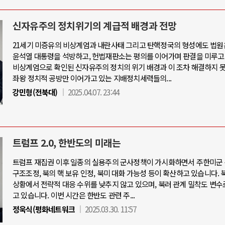
신자유주의 정치위기의 계급적 배경과 전망
21세기 미증유의 비상계엄과 내란사태 그리고 탄핵정국의 형성에도 법원
윤석열 대통령을 석방하고, 헌법재판소는 평의를 이어가며 판결을 미루고
비상계엄으로 확인된 신자유주의 정치의 위기 배경과 이 조차 해결하지 
좌왕 정치적 공방만 이어가고 있는 지배정치세력들의...
강민형(전북대)
2025.04.07. 23:44
트럼프 2.0, 한반도의 미래는
트럼프 재집권 이후 일종의 실용주의 군사정책이 가시화하면서 주한미군 
구조조정, 북의 핵 보유 인정, 북미 대화 가능성 등이 확산하고 있습니다. 
상황에서 전략적 대응 수위를 낮추지 않고 있으며, 북러 관계 밀착도 변수
고 있습니다. 이번 시간은 한반도 관련 주...
정욱식(평화네트워크
2025.03.30. 11:57