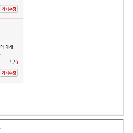
기사수정
망에 대해
.
0
기사수정
만