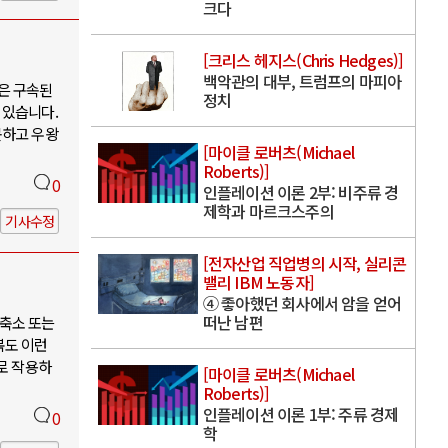
크다
[크리스 헤지스(Chris Hedges)]
백악관의 대부, 트럼프의 마피아
은 구속된
정치
 있습니다.
못하고 우왕
[마이클 로버츠(Michael
Roberts)]
0
인플레이션 이론 2부: 비주류 경
제학과 마르크스주의
기사수정
[전자산업 직업병의 시작, 실리콘
밸리 IBM 노동자]
④ 좋아했던 회사에서 암을 얻어
떠난 남편
축소 또는
북도 이런
로 작용하
[마이클 로버츠(Michael
Roberts)]
인플레이션 이론 1부: 주류 경제
0
학