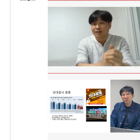
AI와 인간
러시
중국 AI, 저가 공세로 글로벌 토큰 시..
전쟁의 추상화: 
AI 국부펀드 구상 놓고 미국 진보진영 ..
EU·우크라이나 
AI 데이터센터 반대 투쟁은 새로운 글로..
나토, 우크라 군사
AI의 숨은 환경 비용: 데이터센터 확산..
우크라이나, 덴마
AI는 어떻게 미국 민주주의를 잠식하고 ..
러·우크라, 대규