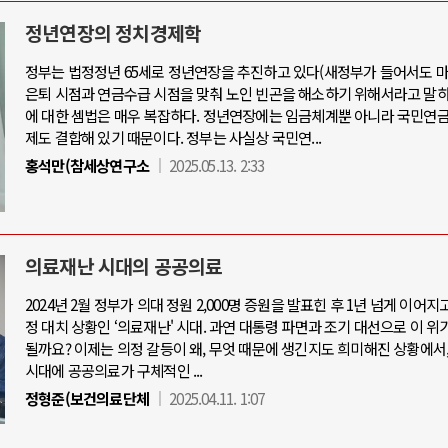
정년연장의 정치경제학
정부는 법정정년 65세로 정년연장을 추진하고 있다(새정부가 들어서도 마
아-우크라이나 전쟁
중동 위기
은퇴 시점과 연금수급 시점을 맞춰 노인 빈곤을 해소하기 위해서라고 말하
에 대한 셈법은 매우 복잡하다. 정년연장에는 임금체계뿐 아니라 국민연금
제도 결합해 있기 때문이다. 정부는 사실상 국민연...
우크라이나, 대리전의 역..
호르무즈 갈등 격화, 트럼프 정치·경제 
홍석만(참세상연구소
2025.05.13. 2:33
드론 협력 직후, 러시아..
호르무즈 해협 통행료를 철회한 트
지원 2027년까지 공..
이란, 호르무즈 해협 봉쇄 선택한 배
크, 에스토니아, 네덜란..
트럼프, 이란 압박수단 한계 직면
의료재난 시대의 공공의료
모 공습 주고받아…민간 ..
하마스, 가자 통치권 이양으로 휴전 의
2024년 2월 정부가 의대 정원 2,000명 증원을 발표힌 후 1년 넘게 이어지
정 대치 상황인 ‘의료재난' 시대. 과연 대통령 파면과 조기 대선으로 이 위
될까요? 이제는 의정 갈등이 왜, 무엇 때문에 생긴지도 희미해진 상황에서
시대에 공공의료가 구체적인 ...
정형준(보건의료단체
2025.04.11. 1:07