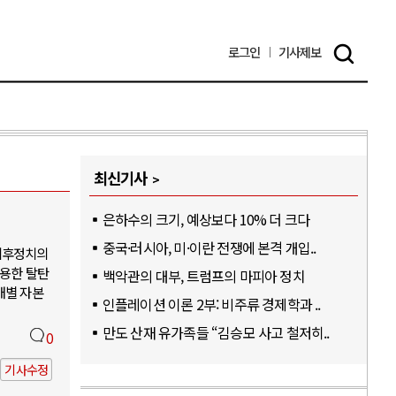
로그인
기사
제보
최신기사
은하수의 크기, 예상보다 10% 더 크다
중국·러시아, 미·이란 전쟁에 본격 개입..
기후정치의
활용한 탈탄
백악관의 대부, 트럼프의 마피아 정치
개별 자본
인플레이션 이론 2부: 비주류 경제학과 ..
만도 산재 유가족들 “김승모 사고 철저히..
0
기사수정