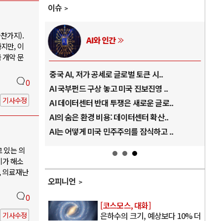
이슈
찬가지).
AI와 인간
지만, 이
 개악 문
..
중국 AI, 저가 공세로 글로벌 토큰 시..
전쟁
0
럼프
AI 국부펀드 구상 놓고 미국 진보진영 ..
EU
기사수정
경
AI 데이터센터 반대 투쟁은 새로운 글로..
나토
AI의 숨은 환경 비용: 데이터센터 확산..
우크
지..
AI는 어떻게 미국 민주주의를 잠식하고 ..
러·
고 있는 의
기가 해소
, 의료재난
오피니언
0
[코스모스, 대화]
은하수의 크기, 예상보다 10% 더
기사수정