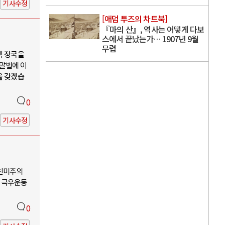
기사수정
[애덤 투즈의 차트북]
『마의 산』, 역사는 어떻게 다보
스에서 끝났는가… 1907년 9월
무렵
핵 정국을
 말벌에 이
을 갖겠습
0
기사수정
-친미주의
 극우운동
0