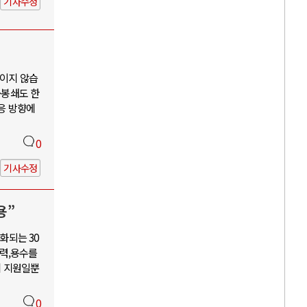
기사수정
보이지 않습
·봉쇄도 한
대응 방향에
0
기사수정
용”
화되는 30
력,용수를
혜 지원일뿐
0