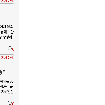
기사수정
보이지 않습
·봉쇄도 한
대응 방향에
0
기사수정
용”
화되는 30
력,용수를
혜 지원일뿐
0