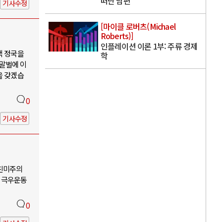
떠난 남편
기사수정
[마이클 로버츠(Michael
Roberts)]
인플레이션 이론 1부: 주류 경제
핵 정국을
학
 말벌에 이
을 갖겠습
0
기사수정
-친미주의
 극우운동
0