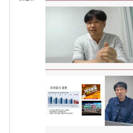
AI와 인간
러시
중국 AI, 저가 공세로 글로벌 토큰 시..
전쟁의 추상화: 
AI 국부펀드 구상 놓고 미국 진보진영 ..
EU·우크라이나 
AI 데이터센터 반대 투쟁은 새로운 글로..
나토, 우크라 군사
AI의 숨은 환경 비용: 데이터센터 확산..
우크라이나, 덴마
AI는 어떻게 미국 민주주의를 잠식하고 ..
러·우크라, 대규