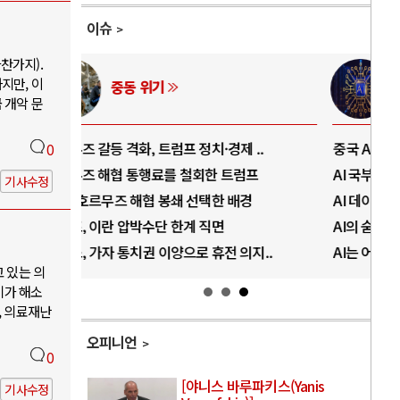
이슈
찬가지).
지만, 이
AI와 인간
 개악 문
..
중국 AI, 저가 공세로 글로벌 토큰 시..
전쟁
0
럼프
AI 국부펀드 구상 놓고 미국 진보진영 ..
EU
기사수정
경
AI 데이터센터 반대 투쟁은 새로운 글로..
나토
AI의 숨은 환경 비용: 데이터센터 확산..
우크
지..
AI는 어떻게 미국 민주주의를 잠식하고 ..
러·
고 있는 의
기가 해소
, 의료재난
오피니언
0
[야니스 바루파키스(Yanis
기사수정