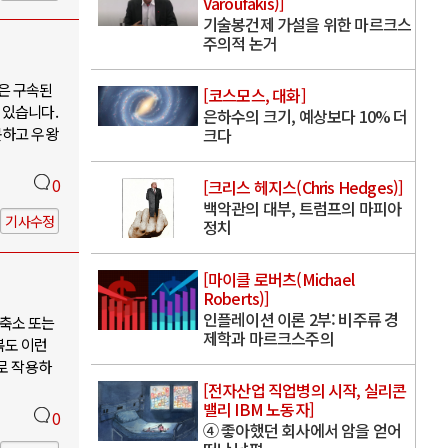
Varoufakis)]
기술봉건제 가설을 위한 마르크스
주의적 논거
은 구속된
[코스모스, 대화]
 있습니다.
은하수의 크기, 예상보다 10% 더
못하고 우왕
크다
0
[크리스 헤지스(Chris Hedges)]
백악관의 대부, 트럼프의 마피아
기사수정
정치
[마이클 로버츠(Michael
Roberts)]
인플레이션 이론 2부: 비주류 경
축소 또는
제학과 마르크스주의
북도 이런
로 작용하
[전자산업 직업병의 시작, 실리콘
밸리 IBM 노동자]
0
④ 좋아했던 회사에서 암을 얻어