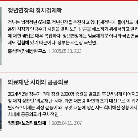
정년연장의 정치경제학
정부는 법정정년 65세로 정년연장을 추진하고 있다(새정부가 들어서도 마
은퇴 시점과 연금수급 시점을 맞춰 노인 빈곤을 해소하기 위해서라고 말하
아-우크라이나 전쟁
중동 위기
에 대한 셈법은 매우 복잡하다. 정년연장에는 임금체계뿐 아니라 국민연금
제도 결합해 있기 때문이다. 정부는 사실상 국민연...
우크라이나, 대리전의 역..
홍석만(참세상연구소
2025.05.13. 2:33
호르무즈 갈등 격화, 트럼프 정치·경제 
드론 협력 직후, 러시아..
호르무즈 해협 통행료를 철회한 트
지원 2027년까지 공..
이란, 호르무즈 해협 봉쇄 선택한 배
크, 에스토니아, 네덜란..
트럼프, 이란 압박수단 한계 직면
의료재난 시대의 공공의료
모 공습 주고받아…민간 ..
하마스, 가자 통치권 이양으로 휴전 의
2024년 2월 정부가 의대 정원 2,000명 증원을 발표힌 후 1년 넘게 이어지
정 대치 상황인 ‘의료재난' 시대. 과연 대통령 파면과 조기 대선으로 이 위
될까요? 이제는 의정 갈등이 왜, 무엇 때문에 생긴지도 희미해진 상황에서
시대에 공공의료가 구체적인 ...
정형준(보건의료단체
2025.04.11. 1:07