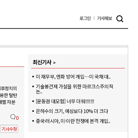
로그인
기사
제보
최신기사
미 재무부, 엔화 방어 개입…미 국채 대..
기술봉건제 가설을 위한 마르크스주의적
기후정치의
논..
활용한 탈탄
[운동권 대모험] 너무 더워!!!!!!!
개별 자본
은하수의 크기, 예상보다 10% 더 크다
0
중국·러시아, 미·이란 전쟁에 본격 개입..
기사수정