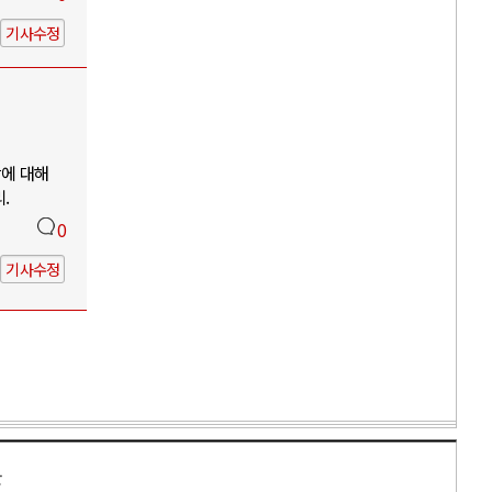
기사수정
망에 대해
.
0
기사수정
만