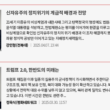
신자유주의 정치위기의 계급적 배경과 전망
21세기 미증유의 비상계엄과 내란사태 그리고 탄핵정국의 형성에도 법원
윤석열 대통령을 석방하고, 헌법재판소는 평의를 이어가며 판결을 미루고
비상계엄으로 확인된 신자유주의 정치의 위기 배경과 이 조차 해결하지 
좌왕 정치적 공방만 이어가고 있는 지배정치세력들의...
강민형(전북대)
2025.04.07. 23:44
트럼프 2.0, 한반도의 미래는
트럼프 재집권 이후 일종의 실용주의 군사정책이 가시화하면서 주한미군 
구조조정, 북의 핵 보유 인정, 북미 대화 가능성 등이 확산하고 있습니다. 
상황에서 전략적 대응 수위를 낮추지 않고 있으며, 북러 관계 밀착도 변수
고 있습니다. 이번 시간은 한반도 관련 주...
정욱식(평화네트워크
2025.03.30. 11:57