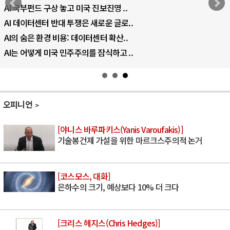
AI 국부펀드 구상 놓고 미국 진보진영 ..
AI 데이터센터 반대 투쟁은 새로운 글로..
AI의 숨은 환경 비용: 데이터센터 확산..
AI는 어떻게 미국 민주주의를 잠식하고 ..
오피니언
[야니스 바루파키스(Yanis Varoufakis)]
기술봉건제 가설을 위한 마르크스주의적 논거
[코스모스, 대화]
은하수의 크기, 예상보다 10% 더 크다
[크리스 헤지스(Chris Hedges)]