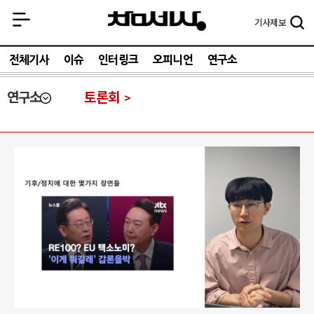
기사
제보
전체기사
이슈
인터링크
오피니언
연구소
연구소
토론회