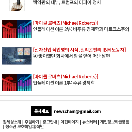
백악관의 대부, 트럼프의 마피아 정치
[마이클 로버츠(Michael Roberts)]
인플레이션 이론 2부: 비주류 경제학과 마르크스주의
[전자산업 직업병의 시작, 실리콘밸리 IBM 노동자]
④ 좋아했던 회사에서 암을 얻어 떠난 남편
[마이클 로버츠(Michael Roberts)]
인플레이션 이론 1부: 주류 경제학
독자제보
newscham@gmail.com
참세상소개
|
후원하기
|
광고안내
|
이전페이지
|
뉴스레터
|
개인정보취급방침
|
청소년 보호책임:홍석만