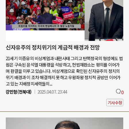
신자유주의 정치위기의 계급적 배경과 전망
21세기 미증유의 비상계엄과 내란사태 그리고 탄핵정국의 형성에도 법
원은 구속된 윤석열 대통령을 석방하고, 헌법재판소는 평의를 이어가
며 판결을 미루고 있습니다. 비상계엄으로 확인된 신자유주의 정치의
위기 배경과 이 조차 해결하지 못하고 우왕좌왕 정치적 공방만 이어가
고 있는 지배정치세력들의...
강민형(전북대)
2025.04.07. 23:44
0
기사수정