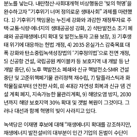
분노를 낳는다. 내란청산·사회대개혁 비상행동은 ‘빛의 혁명’을
완수하고자 “기후위기 너머 정의로운 생태사회” 과제를 마련했
다. 1) 기후위기 책임묻는 누진세 강화와 과감한 재정투자로 주
택·교통·식량·에너지의 생태공공성 강화, 2) 석탄발전소 조기 폐
쇄와 공공재생에너지 확대 및 발전노동자 고용 보장, 3) 기후생
태 위기에 대응하는 헌법 개정, 4) 2035 온실가스 감축목표 대
폭 강화와 탄소중립녹색성장법의 ‘기후정의법’으로 전면 개정,
5) 신공항 건설, 국립공원 케이블카 등 보호지역 내 개발 등 난
개발 중단, 6) 노후 핵발전소 폐쇄와 신규 핵발전소·SMR 건설
중단 및 고준위핵폐기물 관리정책 재수립, 7) 탈플라스틱과 화
학물질로부터 안전한 사회, 8) 4대강 자연성 회복과 신규 댐 건
설 계획 폐지, 지속가능한 물관리계획, 9) 해양오염 방지, 2030
년까지 해양 보호지역 30% 확대 및 갯벌 복원이 그것이다. 그
러나 대선과 함께 혁명의 빛이 사라지고 있다.
녹색당은 이재명 후보에 대해 “재생에너지 확대를 강조하지만,
재생에너지 발전설비의 대부분이 민간 기업의 돈벌이 수단이