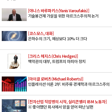
[야니스 바루파키스(Yanis Varoufakis)]
기술봉건제 가설을 위한 마르크스주의적 논거
[코스모스, 대화]
은하수의 크기, 예상보다 10% 더 크다
[크리스 헤지스(Chris Hedges)]
백악관의 대부, 트럼프의 마피아 정치
[마이클 로버츠(Michael Roberts)]
인플레이션 이론 2부: 비주류 경제학과 마르크스주의
[전자산업 직업병의 시작, 실리콘밸리 IBM 노동자]
④ 좋아했던 회사에서 암을 얻어 떠난 남편