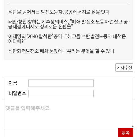
석탄을 넘어서는 발전노동자, 공공에너지로 삶을 잇다
태안·창원 향하는 기후정의버스, "폐쇄 발전소 노동자 손잡고 공
공재생에너지로 정의로운 전환을"
이재명의 '2040 탈석탄' 공약..."해고될 석탄발전노동자 대책은
어디에?"
석탄화력발전소 폐쇄 눈앞에…우리는 무엇을 할 수 있나
기사수정
이름
비밀번호
등록