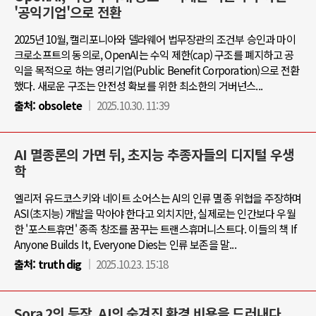
'공익기업'으로 전환
2025년 10월, 캘리포니아와 델라웨어 법무장관의 조건부 승인과 마이
크로소프트의 동의로, OpenAI는 수익 제한(cap) 구조를 폐지하고 공
익을 목적으로 하는 영리기업(Public Benefit Corporation)으로 전환
했다. 새로운 구조는 안전성 확보를 위한 최소한의 거버넌스...
출처:
obsolete
2025.10.30. 11:39
AI 멸종론의 가면 뒤, 초지능 추종자들의 디지털 우생
학
엘리저 유드코스키와 네이트 소어스는 AI의 인류 멸종 위협을 주장하며
ASI(초지능) 개발을 막아야 한다고 외치지만, 실제로는 인간보다 우월
한 '포스트휴먼' 종족 창조를 꿈꾸는 트랜스휴머니스트다. 이들의 책 If
Anyone Builds It, Everyone Dies는 인류 보존을 말...
출처:
truth dig
2025.10.23. 15:18
Sora 2의 등장, AI의 숨겨진 환경 비용을 드러내다