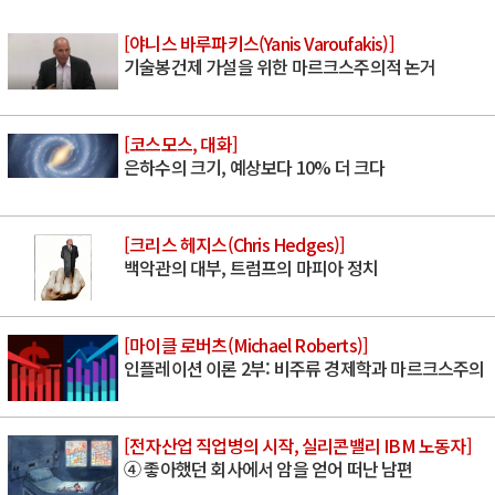
[야니스 바루파키스(Yanis Varoufakis)]
기술봉건제 가설을 위한 마르크스주의적 논거
[코스모스, 대화]
은하수의 크기, 예상보다 10% 더 크다
[크리스 헤지스(Chris Hedges)]
백악관의 대부, 트럼프의 마피아 정치
[마이클 로버츠(Michael Roberts)]
인플레이션 이론 2부: 비주류 경제학과 마르크스주의
[전자산업 직업병의 시작, 실리콘밸리 IBM 노동자]
④ 좋아했던 회사에서 암을 얻어 떠난 남편