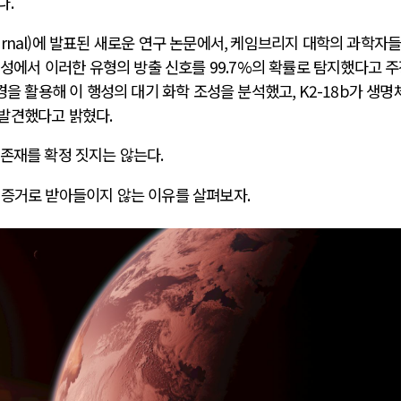
다
.
ournal)에 발표된 새로운 연구 논문에서
,
케임브리지 대학의 과학자
행성에서 이러한 유형의 방출 신호를
99.7%
의 확률로 탐지했다고 
경을 활용해 이 행성의 대기 화학 조성을 분석했고
, K2-18b
가 생명
전쟁
중동 위기
 발견했다고 밝혔다
.
 존재를 확정 짓지는 않는다
.
전의 역..
호르무즈 갈등 격화, 트럼프 정치·경제 ..
러시아..
호르무즈 해협 통행료를 철회한 트럼프
 증거로 받아들이지 않는 이유를 살펴보자
.
 공..
이란, 호르무즈 해협 봉쇄 선택한 배경
 네덜란..
트럼프, 이란 압박수단 한계 직면
…민간 ..
하마스, 가자 통치권 이양으로 휴전 의지..