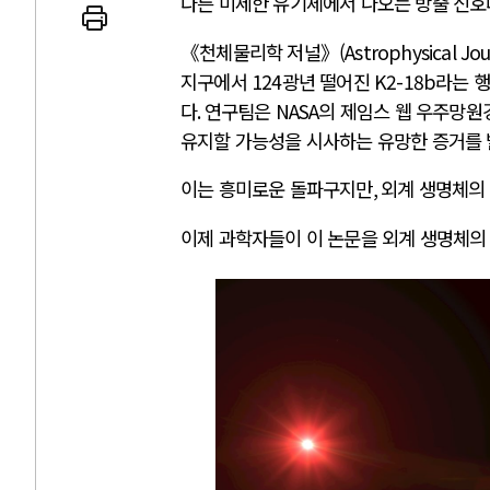
다른 미세한 유기체에서 나오는 방출 신호
《천체물리학 저널》(Astrophysical J
지구에서
124
광년 떨어진
K2-18b
라는 
다
.
연구팀은
NASA
의 제임스 웹 우주망원
 인간
러시아-우크라이나 
유지할 가능성을 시사하는 유망한 증거를
이는 흥미로운 돌파구지만
,
외계 생명체의
세로 글로벌 토큰 시..
전쟁의 추상화: 우크라이나, 대리
놓고 미국 진보진영 ..
EU·우크라이나 드론 협력 직후, 
이제 과학자들이 이 논문을 외계 생명체의
대 투쟁은 새로운 글로..
나토, 우크라 군사지원 2027년까지
용: 데이터센터 확산..
우크라이나, 덴마크, 에스토니아,
 민주주의를 잠식하고 ..
러·우크라, 대규모 공습 주고받아