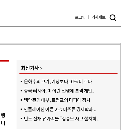
로그인
기사
제보
최신기사
은하수의 크기, 예상보다 10% 더 크다
중국·러시아, 미·이란 전쟁에 본격 개입..
백악관의 대부, 트럼프의 마피아 정치
인플레이션 이론 2부: 비주류 경제학과 ..
 행
만도 산재 유가족들 “김승모 사고 철저히..
아나