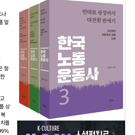
도나
를 얼
은 항
정한
보고
를 상
 복
위치를
99%