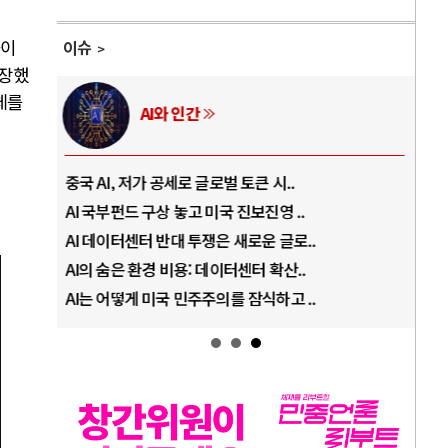
들이
이슈
주장했
체를
AI와 인간
중국 AI, 저가 공세로 글로벌 토큰 시..
전쟁
AI 국부펀드 구상 놓고 미국 진보진영 ..
EU
AI 데이터센터 반대 투쟁은 새로운 글로..
나토
AI의 숨은 환경 비용: 데이터센터 확산..
우크
AI는 어떻게 미국 민주주의를 잠식하고 ..
러·