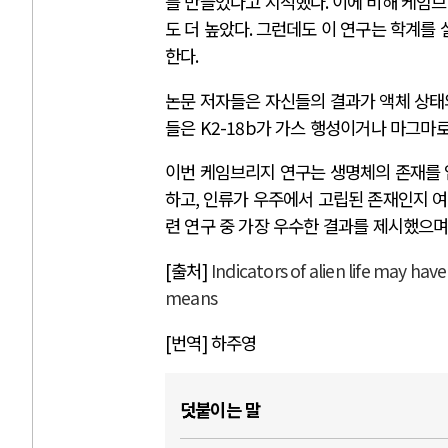
를 만들었다고 지적했다
.
이에 비해 케임브
도 더 높았다
.
그런데도 이 연구는 학계를
한다
.
논문 저자들은 자신들의 결과가 액체 상태
들은
K2-18b
가 가스 행성이거나 마그마로
이번 케임브리지 연구는 생명체의 존재를
하고
,
인류가 우주에서 고립된 존재인지 여
련 연구 중 가장 우수한 결과를 제시했으
[출처]
Indicators of alien life may ha
means
[번역] 하주영
덧붙이는 말