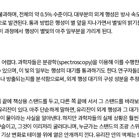
불과하며
,
전체의 약
0.5%
수준이다
.
대부분의 외계 행성은 방사 속
으로 발견된다
.
통과 방법은 행성이 별 앞을 지나가면서 별빛의 밝기
이 과정에서 행성이 별빛의 아주 일부분을 가리게 된다
.
더 어렵다
.
과학자들은 분광학
(spectroscopy)
을 이용해 이를 수행한
수 있으며
,
이 빛의 일부는 행성의 대기를 통과하기도 한다
.
연구자들
되거나 방출되는지를 분석함으로써
,
외계 행성 대기의 구성 성분을 추
쪽 끝에 책상용 스탠드를 두고
,
다른 쪽 끝에 서서 그 스탠드를 바라
유리잔이 있다
.
아주 단순하게 말하면
,
유리잔이 외계 행성과 그 대기
것이 물이라는 사실을 알아낸다
.
하지만 과학자들의 실제 상황은 훨씬
구슬이고
,
그것이 이리저리 굴러다니며
,
누군가는 스탠드의 조광 스
 기상 변화로 테이블 위에 옅은 안개까지 낀다
.
유리잔 안의 액체는