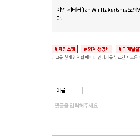
이언 위테커(Ian Whittaker)sms
다.
제임스웹
외계 생명체
디메틸설
태그를 한개 입력할 때마다 엔터키를 누르면 새로운 
이름