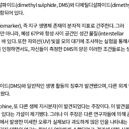
설파이드
(dimethyl sulphide, DMS)
와 디메틸디설파이드
(dimeth
포함되어 있다
.
iomarker),
즉 지구 생명체 존재의 분자적 지표로 간주한다
.
그러
뿐만 아니라
,
혜성
67P
와 항성 사이 공간인 성간 물질
(interstellar
 바 있다
.
또한 자외선
(UV)
빛을 모의 대기에 조사하는 실험을 통해
을 인정하면서도
,
자신들이 측정한
DMS
의 양은 이러한 조건들로는 
파이드
(DMS)
와 일반적인 생명 활동의 징후가 발견됐으며
,
다른 외계
 왔다
.
phine,
또 다른 생체 지시분자
)
이 발견되었다는 주장이다
.
이 발견을
수 있다는 가설이 제기됐다
.
그러나 이 주장은 다른 연구자들에 의해 
에서 발생한 미세한 오류가 실제보다 과도하게 많은 인을 나타내는