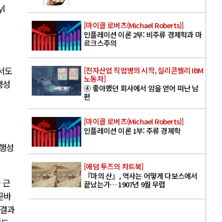
yl
[마이클 로버츠(Michael Roberts)]
인플레이션 이론 2부: 비주류 경제학과 마
르크스주의
서도
[전자산업 직업병의 시작, 실리콘밸리 IBM
노동자]
생성
④ 좋아했던 회사에서 암을 얻어 떠난 남
편
[마이클 로버츠(Michael Roberts)]
인플레이션 이론 1부: 주류 경제학
 행성
[애덤 투즈의 차트북]
『마의 산』, 역사는 어떻게 다보스에서
 근
끝났는가… 1907년 9월 무렵
곧바
 결과