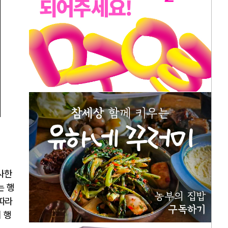
사한
는 행
따라
 행