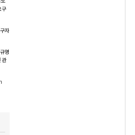
뢰도
요구
연구자
 규명
 관
h