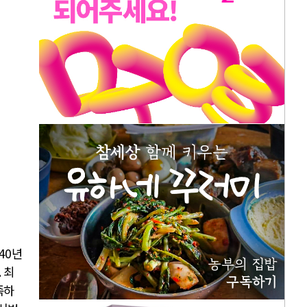
40
년
.
최
족하