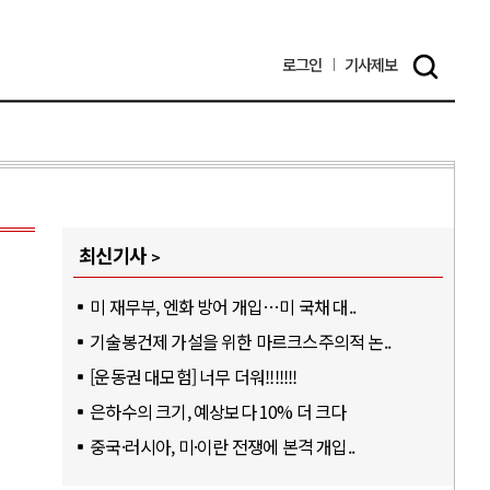
로그인
기사
제보
최신기사
미 재무부, 엔화 방어 개입…미 국채 대..
기술봉건제 가설을 위한 마르크스주의적 논..
[운동권 대모험] 너무 더워!!!!!!!
은하수의 크기, 예상보다 10% 더 크다
중국·러시아, 미·이란 전쟁에 본격 개입..