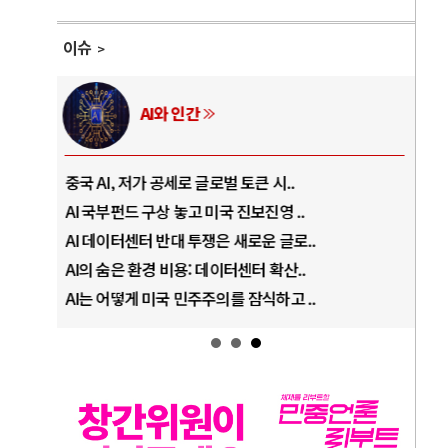
이슈
러시아-우크라이나 전쟁
전쟁의 추상화: 우크라이나, 대리전의 역..
호르
EU·우크라이나 드론 협력 직후, 러시아..
호르
나토, 우크라 군사지원 2027년까지 공..
이란
우크라이나, 덴마크, 에스토니아, 네덜란..
트럼
러·우크라, 대규모 공습 주고받아…민간 ..
하마