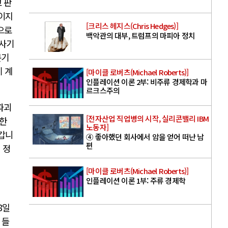
 판
들이지
[크리스 헤지스(Chris Hedges)]
으로
백악관의 대부, 트럼프의 마피아 정치
 사기
문기
 계
[마이클 로버츠(Michael Roberts)]
인플레이션 이론 2부: 비주류 경제학과 마
르크스주의
파괴
[전자산업 직업병의 시작, 실리콘밸리 IBM
안한
노동자]
갑니
④ 좋아했던 회사에서 암을 얻어 떠난 남
편
 정
[마이클 로버츠(Michael Roberts)]
인플레이션 이론 1부: 주류 경제학
8
일
 들