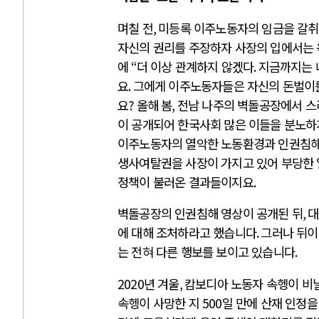
며칠 전
,
미등록 이주노동자의 임금을 갈취
자신의 권리를 주장하자 사장의 입에서는
에
“
더 이상 관계하지 않겠다
.
지금까지는 
요
.
그에게 이주노동자들은 자신의 돈벌이
요
?
올해 봄
,
전남 나주의 벽돌공장에서 스
이 공개되어 한국사회 많은 이들을 분노하
이주노동자의 열악한 노동환경과 인권침해
생사여탈권을 사장이 가지고 있어 부당한 
정책이 불러온 결과들이지요
.
벽돌공장의 인권침해 영상이 공개된 뒤
,
대
에 대해 조처하라고 했습니다
.
그러나 뒤이
는 전혀 다른 행보를 보이고 있습니다
.
2020
년 겨울
,
캄보디아 노동자 속헹이 비
속헹이 사망한 지
500
일 만에 산재 인정을