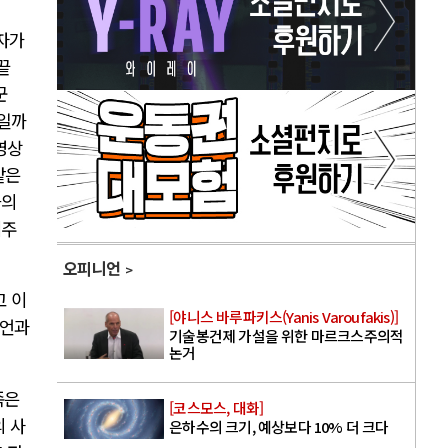
자가
끝
군
일까
영상
같은
들의
이주
오피니언
고 이
[야니스 바루파키스(Yanis Varoufakis)]
발언과
기술봉건제 가설을 위한 마르크스주의적
논거
족은
[코스모스, 대화]
의 사
은하수의 크기, 예상보다 10% 더 크다