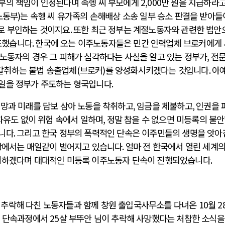
부의 책임이 인정된다며 속헹 씨 부모에게
2,000
만 원을 지급하라고
노동부
)
는 속헹 씨 유가족의 손해배상 소송 일부 승소 판결을 받아
로 부인하는 것이지요
.
또한 최근 정부는 계절노동자와 관련한 법안
표했습니다
.
한국에 오는 이주노동자들은 민간 인력업체 브로커에게
노동자의 경우 그 피해가 심각하다는 사실을 알고 있는 정부가
,
전
갈취하는 불법 송출업체
(
브로커
)
를 양성화시키겠다는 것입니다
.
아예
 일을 정부가 주도하는 형국입니다
.
희망과 미래를 담보 삼아 노동을 착취하고
,
임금을 체불하고
,
인권을 
자유도 없이 위험 속에서 일하며
,
정말 참을 수 없으면 미등록의 불
입니다
.
그리고 한국 정부의 폭력적인 단속은 이주민들의 생명을 앗아
땅에서는 매일같이 벌어지고 있습니다
.
얼마 전 한국에서 열린 세계의
최하겠다며 대대적인 미등록 이주노동자 단속이 진행되었습니다
.
 추락해 다친 노동자들과 함께 창원 출입국사무소를 다녀온
10
월
2
인 단속과정에서
25
살 부뚜안 님이 추락해 사망했다는 처참한 소식을