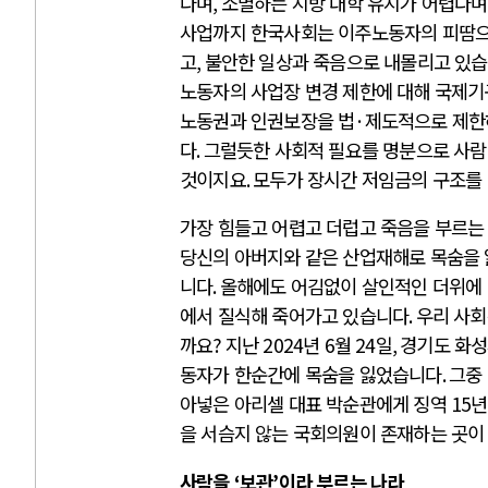
다며
,
소멸하는 지방 대학 유지가 어렵다며
사업까지 한국사회는 이주노동자의 피땀
고
,
불안한 일상과 죽음으로 내몰리고 있
노동자의 사업장 변경 제한에 대해 국제기
노동권과 인권보장을 법
·
제도적으로 제한
다
.
그럴듯한 사회적 필요를 명분으로 사람
것이지요
.
모두가 장시간 저임금의 구조를
가장 힘들고 어렵고 더럽고 죽음을 부르는
당신의 아버지와 같은 산업재해로 목숨을
니다
.
올해에도 어김없이 살인적인 더위에
에서 질식해 죽어가고 있습니다
.
우리 사회
까요
?
지난
2024
년
6
월
24
일
,
경기도 화
동자가 한순간에 목숨을 잃었습니다
.
그중
아넣은 아리셀 대표 박순관에게 징역
15
년
을 서슴지 않는 국회의원이 존재하는 곳이
사람을
‘
보관
’
이라 부르는 나라