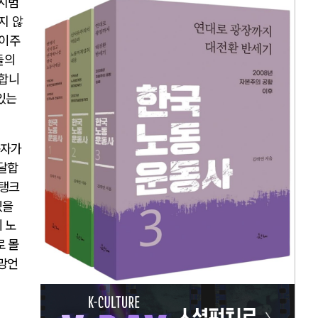
시범
지 않
이주
들의
각합니
있는
동자가
달합
탱크
있을
 노
 몰
망언