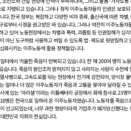
,
조선소와 건설 현장에 인력이 부족하다며
,
그리고 돌봄
·
가사노동 
으로 지탱되고 있습니다
.
그러나 정작 이주노동자들의 인권은 보호되
습니다
.
한국 정부는 복잡하고 다양한 비자 종류
,
출신국에 따른 차별
,
구로부터 시정을 권고받은 바 있습니다
.
그러나 여전히 이주노동자
하고 있어 노동현장에서는 차별과 폭력
,
괴롭힘 등 인권침해가 심
이 아닌 도구처럼 사용하고 버릴 수 있도록 법
·
제도로 뒷받침하고 
 심화시키는 이주노동력 활용 정책들입니다
.
 일터에서 억울한 죽음이 반복되고 있습니다
.
한 해
200
여 명의 노
 잃습니다
.
죽음의 원인조차 밝혀지지 않고 사라지는 사람이 수천에 
 열사병으로
,
고속도로를 닦는 현장에서 전기에 감전되어
,
양식장 물
는 얼마나 더 많은 이주노동자가 죽음과 고통을 쌓아야 달라질 수 
성시에 있는
‘
아리셀
’
이라는 리튬배터리 공장에서 화재 참사로
23
명의
18
명은 한국으로 일하러 온 이주노동자였습니다
.
노동자를 죽음으로
이 선고되었는데
,
너무 과한 형량이라며 기업주가 패가망신했다는 
 대한민국 의회의 현실입니다
.