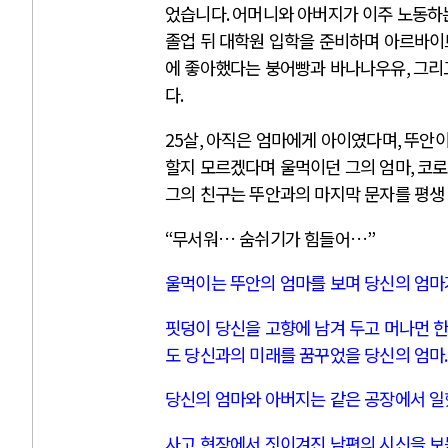
었습니다
.
어머니와 아버지가 이주 노동하
졸업 뒤 대학원 입학을 준비하며 아르바이
에 좋아했다는 붕어빵과 바나나우유
,
그리
다
.
25
살
,
아직은 엄마에게 아이였다며
,
뚜안이
할지 모르겠다며 울먹이던 그의 엄마
,
코로
그의 친구는 뚜안과의 마지막 문자를 평생
“
무서워… 숨쉬기가 힘들어…
”
울먹이는 뚜안의 엄마를 보며 당신의 엄
핏덩이 당신을 고향에 남겨 두고 머나먼 
도 당신과의 미래를 꿈꾸었을 당신의 엄마
.
당신의 엄마와 아버지는 같은 공장에서 
사고 현장에서 짓이겨진 남편의 시신을 보