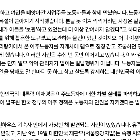
하고 여권을 빼앗아간 사업주를 노동자들과 함께 만났습니다
.
노동
 욕설이 쏟아지기 시작했습니다
.
분을 못 이겨 씩씩거리던 사장은 말
내가 이들을
‘
보관
’
하고 있었는데 더 이상 간여하지 않겠다
”
고 하더
를 위해 활용한 도구였고
,
보관하는 물건이었던 것이지요
.
어디 이뿐
리랑카에서 온 이주노동자를 지게차에 랩으로 칭칭 감고 조롱하던 
게 했습니다
.
이러한 사건은 수십 년 동안 이어지고 있습니다
.
이와 
는 단지 일부 악덕 관리자가 벌이는 일탈행위가 아닙니다
.
노동자
일을 당해도 말 한마디 못 하고 참고 살도록 강제하는 대한민국의 
한민국의 대통령 이재명은 이주노동자에 대한 차별 실태를 파악하
어 발표된 한국 정부의 이주 정책은 노동자의 인권을 지키겠다는 
닐하우스 기숙사 안에서 사망한 채 발견되는 사건이 있었습니다
.
유
 받았고
,
지난
9
월
19
일 대한민국 재판부
(
서울중앙지법
)
는 속헹 씨