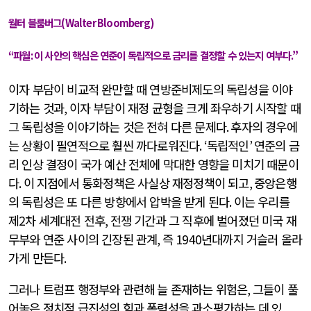
월터 블룸버그
(Walter Bloomberg)
“
파월
:
이 사안의 핵심은 연준이 독립적으로 금리를 결정할 수 있는지 여부다
.”
이자 부담이 비교적 완만할 때 연방준비제도의 독립성을 이야
기하는 것과
,
이자 부담이 재정 균형을 크게 좌우하기 시작할 때
그 독립성을 이야기하는 것은 전혀 다른 문제다
.
후자의 경우에
는 상황이 필연적으로 훨씬 까다로워진다
. ‘
독립적인
’
연준의 금
리 인상 결정이 국가 예산 전체에 막대한 영향을 미치기 때문이
다
.
이 지점에서 통화정책은 사실상 재정정책이 되고
,
중앙은행
의 독립성은 또 다른 방향에서 압박을 받게 된다
.
이는 우리를
제
2
차 세계대전 전후
,
전쟁 기간과 그 직후에 벌어졌던 미국 재
무부와 연준 사이의 긴장된 관계
,
즉
1940
년대까지 거슬러 올라
가게 만든다
.
그러나 트럼프 행정부와 관련해 늘 존재하는 위험은
,
그들이 풀
어놓은 정치적 급진성의 힘과 폭력성을 과소평가하는 데 있