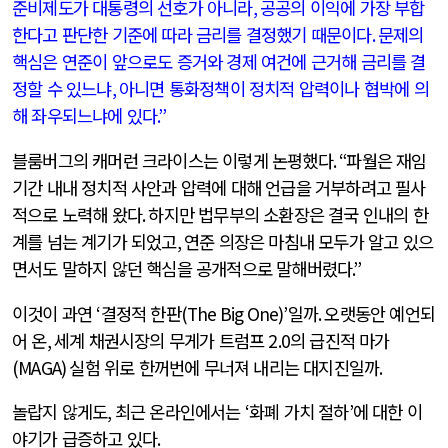
준비제도가 대통령의 선호가 아니라
,
공공의 이익에 가장 부합
한다고 판단한 기준에 따라 금리를 결정했기 때문이다
.
문제의
핵심은 연준이 앞으로도 증거와 경제 여건에 근거해 금리를 결
정할 수 있느냐
,
아니면 통화정책이 정치적 압력이나 협박에 의
해 좌우되느냐에 있다
.”
블룸버그의 캐머런 크라이스는 이렇게 논평했다
. “
파월은 재임
기간 내내 정치적 사안과 압력에 대해 언급을 거부하려고 필사
적으로 노력해 왔다
.
하지만 법무부의 소환장은 결국 인내의 한
계를 넘는 계기가 되었고
,
연준 의장은 마침내 모두가 알고 있으
면서도 말하지 않던 핵심을 공개적으로 말해버렸다
.”
이것이 과연
‘
결정적 한판
(The Big One)’
일까
.
오랫동안 예언되
어 온
,
세계 채권시장의 무게가 트럼프
2.0
의 급진적 마가
(MAGA)
실험 위로 한꺼번에 무너져 내리는 대지진일까
.
놀랍지 않게도
,
최근 온라인에서는
‘
화폐 가치 절하
’
에 대한 이
야기가 급증하고 있다
.