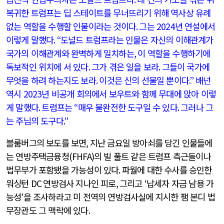
복귀한 트럼프는 딥 스테이트를 무너뜨리기 위해 역사상 유례
없는 역할을 수행할 인물이라는 것이다
.
그는
2024
년 연설에서
이렇게 말했다
. “
도널드 트럼프라는 인물은 자신의 이해관계가
국가의 이해관계와 완벽하게 일치하는
,
이 역할을 수행하기에
독보적인 위치에 서 있다
.
그가 겪은 일을 보라
.
그들이 국가에
무엇을 하려 하는지도 보라
.
이것은 신의 선물일 뿐이다
.”
배넌
역시
2023
년 비공개 회의에서 보우트와 함께 무대에 앉아 이렇
게 말했다
.
트럼프는
“
매우 불완전한 도구일 수 있다
.
그러나 그
는 주님의 도구다
.”
블룸버그의 보도를 보면
,
지난 금요일 방아쇠를 당긴 인물들에
는 연방주택금융청
(FHFA)
의 빌 풀트 같은 트럼프 측근들이나
법무부가 포함됐을 가능성이 있다
.
파월에 대한 수사를 승인한
워싱턴
DC
연방검사 지나인 피로
,
그리고
‘
납세자 자금 남용 가
능성
’
을 조사하라고 미 전역의 연방검사실에 지시한 팸 본디 법
무장관도 그 맥락에 있다
.