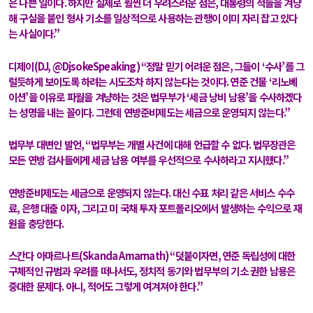
은 나쁜 일이다
.
하지만 실제로 훨씬 더 우려스러운 점은
,
대통령의 적들을 겨냥
해 구실을 붙인 형사 기소를 일상적으로 사용하는 관행이 이미 자리 잡고 있다
는 사실이다
.”
디제이
(DJ, @DjsokeSpeaking)
“
정말 믿기 어려운 점은
,
그들이
‘
수사
’
를 그
럴듯하게 보이도록 하려는 시도조차 하지 않는다는 것이다
.
연준 건물
‘
리노베
이션
’
을 이유로 파월을 겨냥하는 것은 법무부가
‘
세금 낭비 남용
’
을 수사하겠다
는 성명을 내는 꼴이다
.
그런데 연방준비제도는 세금으로 운영되지 않는다
.”
법무부 대변인 발언
, “
법무부는 개별 사건에 대해 언급할 수 없다
.
법무장관은
모든 연방 검사들에게 세금 남용 여부를 우선적으로 수사하라고 지시했다
.”
연방준비제도는 세금으로 운영되지 않는다
.
대신 수표 처리 같은 서비스 수수
료
,
은행 대출 이자
,
그리고 미 국채 투자 포트폴리오에서 발생하는 수익으로 재
원을 충당한다
.
스칸다 아마르나트
(Skanda Amarnath)
“
덧붙이자면
,
연준 독립성에 대한
구체적인 규범과 우려를 떠나서도
,
정치적 동기와 법무부의 기소 권한 남용은
중대한 문제다
.
아니
,
적어도 그렇게 여겨져야 한다
.”