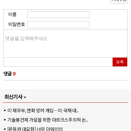
이름
비밀번호
등록
댓글
0
최신기사
미 재무부, 엔화 방어 개입…미 국채 대..
기술봉건제 가설을 위한 마르크스주의적 논..
[운동권 대모험] 너무 더워!!!!!!!