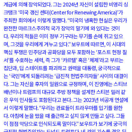
계급에 의해 장악되었다
.
그는
2024
년 자신이 설립한 비영리 싱
크탱크
‘
미국 갱신 센터
(Center for Renewing America)’
가
주최한 회의에서 이렇게 말했다
. “
미국의 냉혹한 현실은 우리가
완전한 마르크스주의적 국가 장악의 말기에 와 있다는 것이
다
.
우리의 적들은 이미 정부 기구라는 무기를 손에 쥐고 있으
며
,
그것을 우리에게 겨누고 있다
.”
보우트에 따르면
,
이 시대의
핵심 투쟁은 민주당과 공화당을 모두 포함하는
‘
포스트 헌정 질
서
’
를 수호하는 세력
,
즉 그가
‘
카르텔
’
혹은
‘
체제
’
라고 부르는
집단과
,
딥 스테이트를 파괴하고 권력을 대통령
,
궁극적으로
는
‘
국민
’
에게 되돌리려는
‘
급진적 헌법주의자들
’
사이의 대결이
다
.
그는 자신을 후자의 일원으로 규정하며
,
이 진영에는 스티브
배넌이나 트럼프의 대규모 추방 정책을 설계한 스티븐 밀러 같
은 우익 인사들도 포함된다고 본다
.
그는
2023
년 비공개 연설에
서 이렇게 말했다
. “
우리는 관료들이 트라우마를 입기를 원한
다
.
아침에 눈을 떴을 때 출근하고 싶지 않게 만들고 싶다
.
그들
이 점점 악당으로 인식되도록 말이다
.”
보우트가 보기에 궁극의
급진적 헌법주의자는 도널드 트럼프다
.
네 건의 기소를 겪은 뒤