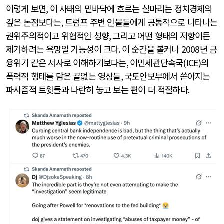
이렇게 보면
,
이 사태의 밑바닥에 흐르는 실마리는 정치경제의
깊은 논점보다는
,
트럼프 주변 인물들에게 공통적으로 나타나는
권위주의적이고 위협적인 성향
,
그리고 어떤 형태의 저항이든
제거하려는 욕망일 가능성이 크다
.
이 순간을 볼커나
2008
년 금
융위기 같은 서사로 이해하기보다는
,
이민세관단속국
(ICE)
의
폭력적 행태를 담은 끝없는 영상들
,
국토안보부에서 쏟아지는
파시즘적 트윗들과 나란히 놓고 보는 편이 더 적절하다
.