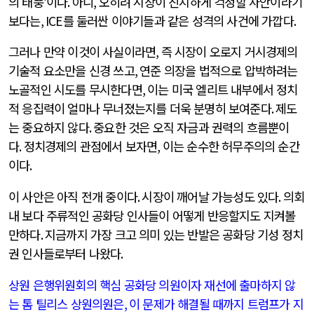
의 태풍
’
이다
.
아니
,
오히려 시장이 진지하게 걱정할 사안이라기
보다는
, ICE
를 둘러싼 이야기들과 같은 성격의 사건에 가깝다
.
그러나 만약 이것이 사실이라면
,
즉 시장이 오로지 거시경제의
기술적 요소만을 신경 쓰고
,
연준 의장을 법적으로 압박하려는
노골적인 시도를 무시한다면
,
이는 미국 엘리트 내부에서 정치
적 응집력이 얼마나 무너졌는지를 더욱 분명히 보여준다
.
제도
는 중요하지 않다
.
중요한 것은 오직 자금과 권력의 흐름뿐이
다
.
정치경제의 관점에서 보자면
,
이는 순수한 허무주의의 순간
이다
.
이 사안은 아직 전개 중이다
.
시장이 깨어날 가능성도 있다
.
의회
내 보다 주류적인 공화당 인사들이 어떻게 반응할지도 지켜볼
만하다
.
지금까지 가장 크고 의미 있는 반발은 공화당 기성 정치
권 인사들로부터 나왔다
.
상원 은행위원회의 핵심 공화당 의원이자 재선에 출마하지 않
는 톰 틸리스 상원의원은
,
이 문제가 해결될 때까지 트럼프가 지