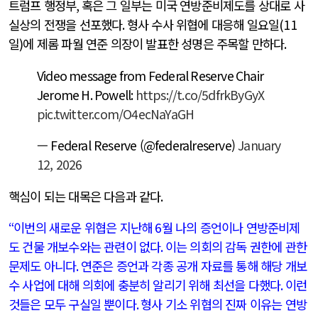
트럼프 행정부
,
혹은 그 일부는 미국 연방준비제도를 상대로 사
실상의 전쟁을 선포했다
.
형사 수사 위협에 대응해 일요일
(11
일
)
에 제롬 파월 연준 의장이 발표한 성명은 주목할 만하다
.
Video message from Federal Reserve Chair
Jerome H. Powell:
https://t.co/5dfrkByGyX
pic.twitter.com/O4ecNaYaGH
— Federal Reserve (@federalreserve)
January
12, 2026
핵심이 되는 대목은 다음과 같다
.
“
이번의 새로운 위협은 지난해
6
월 나의 증언이나 연방준비제
도 건물 개보수와는 관련이 없다
.
이는 의회의 감독 권한에 관한
문제도 아니다
.
연준은 증언과 각종 공개 자료를 통해 해당 개보
수 사업에 대해 의회에 충분히 알리기 위해 최선을 다했다
.
이런
것들은 모두 구실일 뿐이다
.
형사 기소 위협의 진짜 이유는 연방