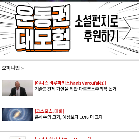
오피니언
[야니스 바루파키스(Yanis Varoufakis)]
기술봉건제 가설을 위한 마르크스주의적 논거
[코스모스, 대화]
은하수의 크기, 예상보다 10% 더 크다