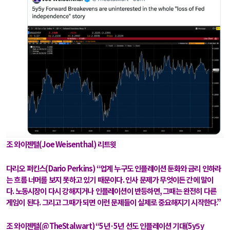
조 와이젠털
(Joe Weisenthal)
리트윗
다리오 퍼킨스
(Dario Perkins)
“
업계 누구도 인플레이션 둔화와 금리 인하라
는 흐름 너머를 보지 못하고 있기 때문이다
.
인사 문제가 무엇이든 간에 말이
다
.
노동시장이 다시 강해지거나 인플레이션이 반등하면
,
그때는 완전히 다른
게임이 된다
.
그리고 그때가 되면 이런 문제들이 실제로 중요해지기 시작한다
.”
조 와이젠털
(@TheStalwart)
“5
년
·5
년 선도 인플레이션 기대
(5y5y