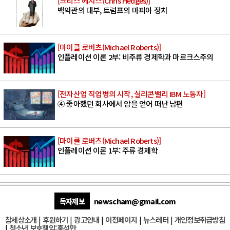
[크리스 헤지스(Chris Hedges)]
백악관의 대부, 트럼프의 마피아 정치
[마이클 로버츠(Michael Roberts)]
인플레이션 이론 2부: 비주류 경제학과 마르크스주의
[전자산업 직업병의 시작, 실리콘밸리 IBM 노동자]
④ 좋아했던 회사에서 암을 얻어 떠난 남편
[마이클 로버츠(Michael Roberts)]
인플레이션 이론 1부: 주류 경제학
독자제보
newscham@gmail.com
참세상소개
|
후원하기
|
광고안내
|
이전페이지
|
뉴스레터
|
개인정보취급방침
|
청소년 보호책임:홍석만