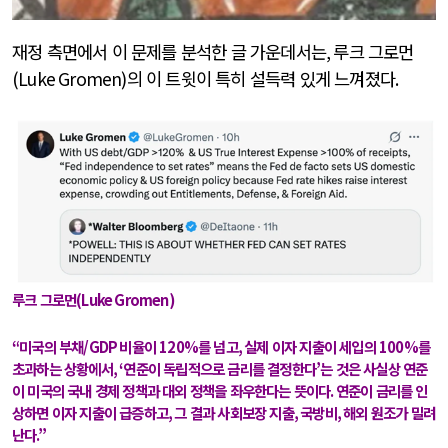
재정 측면에서 이 문제를 분석한 글 가운데서는
,
루크 그로먼
(Luke Gromen)
의 이 트윗이 특히 설득력 있게 느껴졌다
.
루크 그로먼
(Luke Gromen)
“
미국의 부채
/GDP
비율이
120%
를 넘고
,
실제 이자 지출이 세입의
100%
를
초과하는 상황에서
, ‘
연준이 독립적으로 금리를 결정한다
’
는 것은 사실상 연준
이 미국의 국내 경제 정책과 대외 정책을 좌우한다는 뜻이다
.
연준이 금리를 인
상하면 이자 지출이 급증하고
,
그 결과 사회보장 지출
,
국방비
,
해외 원조가 밀려
난다
.”