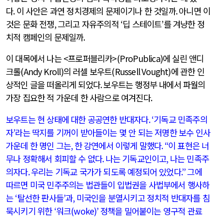
다
.
이 사안은 과연 정치경제의 문제이기나 한 것일까
.
아니면 이
것은 문화 전쟁
,
그리고 자유주의적
‘
딥 스테이트
’
를 겨냥한 정
치적 캠페인의 문제일까
.
이 대목에서 나는
<
프로퍼블리카
>(ProPublica)
에 실린 앤디
크롤
(Andy Kroll)
의 러셀 보우트
(Russell Vought)
에 관한 인
상적인 글을 떠올리게 되었다
.
보우트는 행정부 내에서 파월의
가장 집요한 적 가운데 한 사람으로 여겨진다
.
보우트는 현 상태에 대한 공공연한 반대자다
. ‘
기독교 민족주의
자
’
라는 딱지를 기꺼이 받아들이는 몇 안 되는 저명한 보수 인사
가운데 한 명인 그는
,
한 강연에서 이렇게 말했다
. “
이 표현은 너
무나 정확해서 회피할 수 없다
.
나는 기독교인이고
,
나는 민족주
의자다
.
우리는 기독교 국가가 되도록 예정되어 있었다
.”
그에
따르면 미국 민주주의는 법관들이 입법권을 사법부에서 행사하
는
‘
탈선한 판사들
’
과
,
미국인을 분열시키고 정치적 반대자를 침
묵시키기 위한
‘
워크
(woke)’
정책을 밀어붙이는 영구적 관료