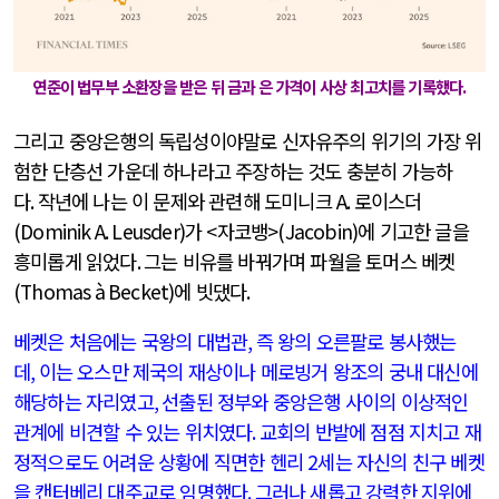
연준이 법무부 소환장을 받은 뒤 금과 은 가격이 사상 최고치를 기록했다
.
그리고 중앙은행의 독립성이야말로 신자유주의 위기의 가장 위
험한 단층선 가운데 하나라고 주장하는 것도 충분히 가능하
다
.
작년에 나는 이 문제와 관련해 도미니크
A.
로이스더
(Dominik A. Leusder)
가
<
자코뱅
>(Jacobin)
에 기고한 글을
흥미롭게 읽었다
.
그는 비유를 바꿔가며 파월을 토머스 베켓
(Thomas à Becket)
에 빗댔다
.
베켓은 처음에는 국왕의 대법관
,
즉 왕의 오른팔로 봉사했는
데
,
이는 오스만 제국의 재상이나 메로빙거 왕조의 궁내 대신에
해당하는 자리였고
,
선출된 정부와 중앙은행 사이의 이상적인
관계에 비견할 수 있는 위치였다
.
교회의 반발에 점점 지치고 재
정적으로도 어려운 상황에 직면한 헨리
2
세는 자신의 친구 베켓
을 캔터베리 대주교로 임명했다
.
그러나 새롭고 강력한 지위에