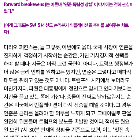
forward breakevens)
는 이른바
‘
연준 독립성 상실
’
이야기에는 전혀 관심이
없다
.”
(
아래 그래프는
5
년
·5
년 선도 손익분기 인플레이션율 추이를 보여주는 차트
다
)
다리오 퍼킨스는
,
늘 그렇듯
,
이번에도 옳다
.
국채 시장이 연준을
진지하게 걱정하기 시작하는 순간은
,
거친 거시경제적 선택을
해야 할 때다
.
지금은 아직 그런 국면이 아니다
.
트럼프 행정부가
더 많은 금리 인하를 원하고는 있지만
,
연준은 그렇다고 매파적
태도를 취하고 있는 것도 아니다
.
트럼프식 시각에서 보더라도
마찬가지다
.
파월은 대통령에게 정면으로 맞서고 있다기보다는
시간을 끌고 있는 쪽에 가깝다
.
충돌이 진짜로 날카로워지는 순
간은 미국에서 인플레이션이 다시 상승할 때일 것이다
.
그 경우
연준은 금리를 올려야 할 의무를 느끼게 되고
,
그때야말로 판을
완전히 뒤흔들며 트럼프의 분노를 촉발할 것이다
.
적어도 월요
일 오전
7
시
30
분 현재의 상황을 기준으로 보면
,
이는
‘
찻잔 속