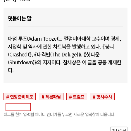
덧붙이는 말
애덤 투즈(Adam Tooze)는 컬럼비아대학 교수이며 경제,
지정학 및 역사에 관한 차트북을 발행하고 있다. ⟪붕괴
(Crashed)⟫, ⟪대격변(The Deluge)⟫, ⟪셧다운
(Shutdown)⟫의 저자이다. 참세상은 이 글을 공동 게재한
다.
연방준비제도
제롬파월
트럼프
형사수사
태그를 한개 입력할 때마다 엔터키를 누르면 새로운 입력창이 나옵니다.
기사수정