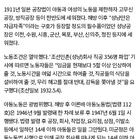
1911
년 일본 공장법이 아동과 여성의 노동을 제한하자 고무신
공장
,
방직공장 등이 한반도에 세워졌다
.
해방 이후
“
성냥만은
자급자족
”
이라는 구호가 등장할 정도의 필수품이었던 성냥공
장은 이천
,
수원
,
시흥
,
군산
,
목포
,
부산
,
신의주
,
청진 등지에 세
워졌다
.
노동조건은 열악했다
. ‘
조선인촌
(
성냥
)
회사 직공
356
명 파업
’
기
사에 따르면 노동자들은
“
임금을 현재보다
5
할 이상 인상하여
줄 것
,
노동시간을 여덟 시간으로 하여줄 것
,
직공들의 식당을
설비하여 줄 것
,
무리 해고를 절대 반대
,
감독을 쫓아낼 것
”
을 요
구했다
(
조선일보
1932.5.4).
아동노동은 광범위했다
.
해방 후 이른바 아동노동법
(
법령
112
호
)
은
1946
년
9
월 발령돼 한 차례 보류 후
1947
년
6
월
1
일 시
행됐다
.
법령 발령 후 공장
,
회사
,
작업장
,
요리점
,
상점
,
이발소
등에서 일하던
14
세 이하 아동들은 일을 그만뒀다
.
미군정은 아
동노동법 시행으로 인해 공장 회사를 떠나게 되는
14
세 이하 아