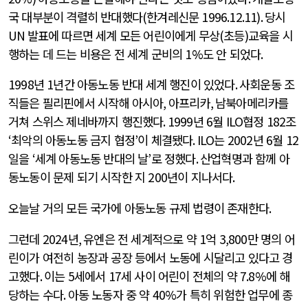
국 대부분이 격렬히 반대했다
(
한겨레신문
1996.12.11).
당시
UN
발표에 따르면 세계 모든 어린이에게 무상
(
초등
)
교육을 시
행하는 데 드는 비용은 전 세계 군비의
1%
도 안 되었다
.
1998
년
1
년간 아동노동 반대 세계 행진이 있었다
.
사회운동 조
직들은 필리핀에서 시작해 아시아
,
아프리카
,
남북아메리카를
거쳐 스위스 제네바까지 행진했다
. 1999
년
6
월
ILO
협정
182
조
‘
최악의 아동노동 금지 협정
’
이 체결됐다
. ILO
는
2002
년
6
월
12
일을
‘
세계 아동노동 반대의 날
’
로 정했다
.
산업혁명과 함께 아
동노동이 문제 되기 시작한 지
200
년이 지나서다
.
오늘날 거의 모든 국가에 아동노동 규제 법령이 존재한다
.
그런데
2024
년
,
유엔은 전 세계적으로 약
1
억
3,800
만 명의 어
린이가 여전히 농장과 공장 등에서 노동에 시달리고 있다고 경
고했다
.
이는
5
세에서
17
세 사이 어린이 전체의 약
7.8%
에 해
당하는 수다
.
아동 노동자 중 약
40%
가 특히 위험한 업무에 종