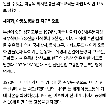
일할 수 있는 아동의 최저연령을 의무교육을 마친 나이인
15
세
로 정했다
.
세계화
,
아동노동을 전 지구적으로
부산에 있던 삼화고무는
1974
년
,
미국 나이키
OEM(
주문자상
표부착방식
)
생산을 시작했다
. 3
천 켤레에서 시작해 수만 켤레
를 수출했다
.
이어 국제상사
,
동양고무
,
태화고무도 나이키 운동
화 만들었다
.
나이키는 운동화로 유명세 반열에 올랐다
.
고무신
,
군화를 거쳐 운동화 생산으로 한국의 신발산업은 탄탄 가도를
달렸다
. 1970~1980
년대 부산 신발산업 고용인구는
5
만 명이
넘었다
.
1990
년대 나이키가 더 싼 임금을 줄 수 있는 곳으로 떠나자 한
국 신발업체는 줄도산했다
.
반면
,
나이키는 세계 아동노동에 기
대 자본을 확장해갔다
. 1995
년 이후에야 전 세계 나이키 공장에
서
16
세 미만 아동 고용을 금지했다
.