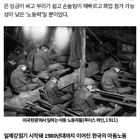
은 임금이 싸고 부리기 쉽고 손놀림이 재빠르고 파업 참가 가능
성이 낮은
‘
노동력
’
일 뿐이었다
.
미국 탄광에서 일하는 아동 노동자들
(
루이스 하인
, 1911)
일제강점기 시작돼
1980
년대까지 이어진 한국의 아동노동