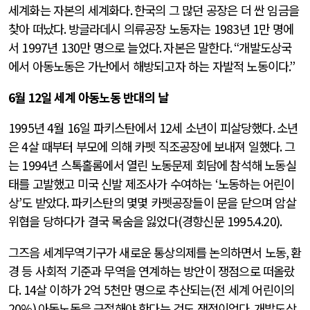
세계화는 자본의 세계화다
.
한국의 그 많던 공장은 더 싼 임금을
찾아 떠났다
.
방글라데시 의류공장 노동자는
1983
년
1
만 명에
서
1997
년
130
만 명으로 늘었다
.
자본은 말한다
. “
개발도상국
에서 아동노동은 가난에서 해방되고자 하는 자발적 노동이다
.”
6
월
12
일 세계 아동노동 반대의 날
1995
년
4
월
16
일 파키스탄에서
12
세 소년이 피살당했다
.
소년
은
4
살 때부터 부모에 의해 카펫 직조공장에 보내져 일했다
.
그
는
1994
년 스톡홀롬에서 열린 노동문제 회담에 참석해 노동실
태를 고발했고 미국 신발 제조사가 수여하는
‘
노동하는 어린이
상
’
도 받았다
.
파키스탄의 몇몇 카펫공장들이 문을 닫으며 암살
위협을 당하다가 결국 목숨을 잃었다
(
경향신문
1995.4.20).
그즈음 세계무역기구가 새로운 통상의제를 논의하면서 노동
,
환
경 등 사회적 기준과 무역을 연계하는 방안이 쟁점으로 떠올랐
다
. 14
살 이하가
2
억
5
천만 명으로 추산되는
(
전 세계 어린이의
20%)
아동노동을 근절해야 한다는 것도 쟁점이었다
.
개발도상