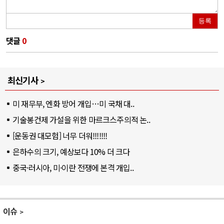
등록
댓글
0
최신기사
미 재무부, 엔화 방어 개입…미 국채 대..
기술봉건제 가설을 위한 마르크스주의적 논..
[운동권 대모험] 너무 더워!!!!!!!
은하수의 크기, 예상보다 10% 더 크다
중국·러시아, 미·이란 전쟁에 본격 개입..
이슈