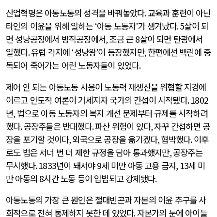
산업혁명은 아동노동의 성격을 바꿔놓았다
.
교육과 훈련이 아닌
타인의 이윤을 위해 일하는
‘
아동 노동자
’
가 생겨났다
. 5
살이 되
면 성냥공장에서 방직공장에서
,
조금 큰
8
살이 되면 탄광에서
일했다
.
유럽 각지에
‘
성냥왕
’
이 등장했지만
,
한편에선 백린에 중
독되어 죽어가는 어린 노동자들이 있었다
.
제어 안 되는 아동노동 사용이 노동력 재생산을 위협할 지경에
이르고 인도적 여론이 거세지자 국가의 간섭이 시작됐다
. 1802
년
,
법으로 아동 노동자의 복지 개선 문제부터 규제를 시작하려
했다
.
공장주들은 반대했다
.
파산 위험이 있다
,
자꾸 간섭하면 공
장을 포기할 것이다
,
외국으로 공장을 옮기겠다
,
협박했다
.
이후
로도 법은 서너 번 더 제한 규정을 담아 통과했지만
,
공장주는
무시했다
. 1833
년이 돼서야
9
세 미만 아동 고용 금지
, 13
세 미
만 아동의
8
시간 노동 등이 입법되고 강제됐다
.
아동노동의 가장 큰 원인은 절대빈곤과 자본의 이윤 추구를 사
회적으로 전혀 통제하지 못한 데 있었다
.
자본가의 눈에 아이들