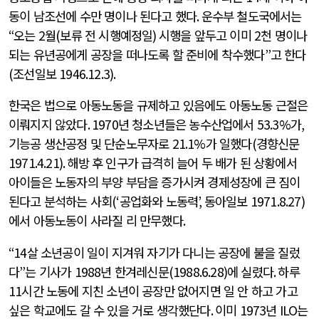
동이 남조선에 수만 명이나 된다고 했다
.
운수부 철도국에서는
“
오는
2
월
(
보류 전 시행예정일
)
시행을 앞두고 이미
2
천 명이나
되는 유년공에게 공장을 떠나도록 할 준비에 착수했다
”
고 한다
(
조선일보
1946.12.3).
한국은 법으로 아동노동을 규제하고 있음에도 아동노동 근절은
이뤄지지 않았다
. 1970
년 청소년들은 농수산업에서
53.3%
가
,
기능공 생산공정 및 단순노무자로
21.1%
가 일했다
(
경향신문
1971.4.21).
해방 후 인구가 급격히 늘어 두 배가 된 상황에서
아이들은 노동자의 부양 부담을 증가시켜 경제성장에 큰 짐이
된다고 분석하는 사회
(‘
공업화와 노동력
’,
동아일보
1971.8.27)
에서 아동노동이 사라질 리 만무했다
.
“14
살 소년공이 일이 지겨워 자기가 다니는 공장에 불을 질렀
다
”
는 기사가
1988
년 한겨레신문
(1988.6.28)
에 실렸다
.
하루
11
시간 노동에 지친 소년이 공장만 없어지면 일 안 하고 가고
싶은 학교에도 갈 수 있을 거로 생각했단다
.
이미
1973
년
ILO
는