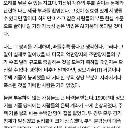
오해를 낳을 수 있는 지표다
.
최상위 계층의 부를 줄이는 문제와
관련해 나는 세금 부과를 환영한다
.
그것이 실효성 있게 시행될
수 있다면 말이다
.
하지만 머스크 같은 사람들의 부를 현실 수준
으로 끌어내릴 가장 가능성 높은 방법은
AI
거품의 붕괴일 것이
다
.
나는 그 붕괴를 기대하며
,
빠를수록 좋다고 생각한다
.
그러나 그
일이 실제로 일어났을 때 미국의 억만장자와 조만장자들의 부
가 수조 달러 규모로 증발하는 것을 모두가 축하할 것인지는 확
신할 수 없다
.
경험에 비추어 말하자면
,
정보기술
(IT)
거품이나
주택 거품이 붕괴했을 때 거대한 부의 상당 부분이 사라지거나
축소된 것을 기뻐한 사람은 거의 없었다
.
물론 부유하지 않은 가정들도 큰 타격을 받는다
. 1990
년대 정보
기술 거품 당시에는 사람들의 은퇴 계좌가 크게 손상되었다
.
주
택 거품 붕괴 때는 수백만 명이 집을 잃었다
.
두 경우 모두 경기
침체가 발생했고 실업률이 크게 상승했다
.
부의 불평등이 대폭