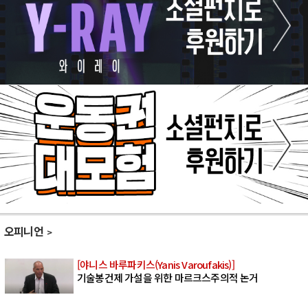
오피니언
[야니스 바루파키스(Yanis Varoufakis)]
기술봉건제 가설을 위한 마르크스주의적 논거