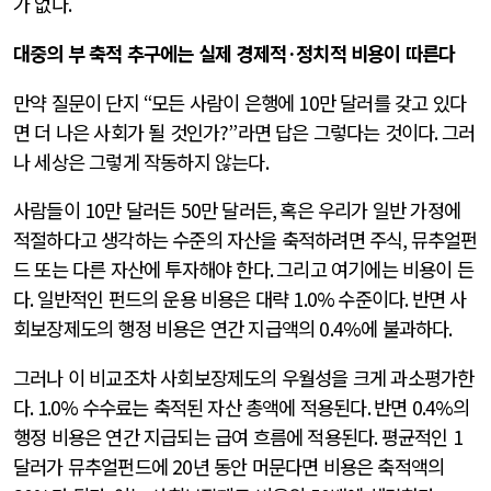
가 없다
.
대중의 부 축적 추구에는 실제 경제적
·
정치적 비용이 따른다
만약 질문이 단지
“
모든 사람이 은행에
10
만 달러를 갖고 있다
면 더 나은 사회가 될 것인가
?”
라면 답은 그렇다는 것이다
.
그러
나 세상은 그렇게 작동하지 않는다
.
사람들이
10
만 달러든
50
만 달러든
,
혹은 우리가 일반 가정에
적절하다고 생각하는 수준의 자산을 축적하려면 주식
,
뮤추얼펀
드 또는 다른 자산에 투자해야 한다
.
그리고 여기에는 비용이 든
다
.
일반적인 펀드의 운용 비용은 대략
1.0%
수준이다
.
반면 사
회보장제도의 행정 비용은 연간 지급액의
0.4%
에 불과하다
.
그러나 이 비교조차 사회보장제도의 우월성을 크게 과소평가한
다
. 1.0%
수수료는 축적된 자산 총액에 적용된다
.
반면
0.4%
의
행정 비용은 연간 지급되는 급여 흐름에 적용된다
.
평균적인
1
달러가 뮤추얼펀드에
20
년 동안 머문다면 비용은 축적액의