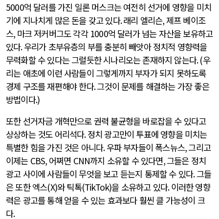
5000
억 달러를 가진 일론 머스크는 여전히 선거에 영향을 미치
기에 지나치게 많은 돈을 갖고 있다
.
래리 엘리슨
,
제프 베이조
스
,
마크 저커버그도 각각
1000
억 달러가 넘는 자산을 보유하고
있다
.
우리가 초부유층의 부를 충분히 빼앗아 정치적 영향력을
무력화할 수 있다는 그럴듯한 시나리오는 존재하지 않는다
. (
우
리는 애초에 이런 사람들이 그렇게까지 부자가 되지 못하도록
경제 구조를 재편해야 한다
.
그것이 문제를 해결하는 가장 좋은
방법이다
.)
또한 선거자금 개혁만으로 권력 불균형을 바로잡을 수 있다고
상상하는 것도 어리석다
.
정치 광고만이 투표에 영향을 미치는
특별한 힘을 가진 것은 아니다
.
우파 부자들이 폭스뉴스
,
그리고
이제는
CBS,
어쩌면
CNN
까지 소유할 수 있다면
,
그들은 정치
광고 사이에 사람들이 무엇을 보고 듣는지 통제할 수 있다
.
그들
은 또한 엑스
(X)
와 틱톡
(TikTok)
을 소유하고 있다
.
이러한 영향
력은 광고를 통해 얻을 수 있는 효과보다 훨씬 클 가능성이 크
다
.