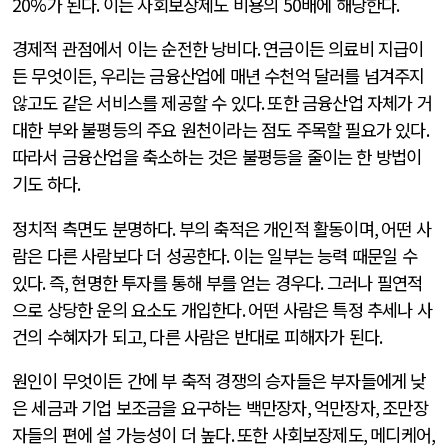
20%
가 된다
.
이는 사회보장제도 비용의
50
배에 해당한다
.
경제적 관점에서 이는 순전한 낭비다
.
연금이든 의료비 지급이
든 무엇이든
,
우리는 금융산업에 매년 수천억 달러를 넘겨주지
않고도 같은 서비스를 제공할 수 있다
.
또한 금융산업 자체가 거
대한 부와 불평등의 주요 원천이라는 점도 주목할 필요가 있다
.
따라서 금융산업을 축소하는 것은 불평등을 줄이는 한 방법이
기도 하다
.
정치적 측면도 분명하다
.
부의 축적은 개인적 활동이며
,
어떤 사
람은 다른 사람보다 더 성공한다
.
이는 일부는 능력 때문일 수
있다
.
즉
,
현명한 투자를 통해 부를 얻는 경우다
.
그러나 필연적
으로 상당한 운의 요소도 개입한다
.
어떤 사람은 특정 추세나 사
건의 수혜자가 되고
,
다른 사람은 반대로 피해자가 된다
.
원인이 무엇이든 간에 부 축적 경쟁의 승자들은 부자들에게 낮
은 세금과 기업 보조금을 요구하는 백만장자
,
억만장자
,
조만장
자들의 편에 설 가능성이 더 높다
.
또한 사회보장제도
,
메디케어
,