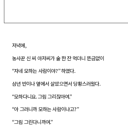
저녁에
,
농사꾼 신 씨 아저씨가 술 한 잔 먹더니 뜬금없이
“
자네 모하는 사람이야
?”
하였다
.
삼년 반이나 옆에서 살았으면서 당황스러웠다
.
“
모하다니요
.
그림 그리잖아여
.”
“
아 그러니까 모하는 사람이냐고
?”
“
그림 그린다니까여
.”