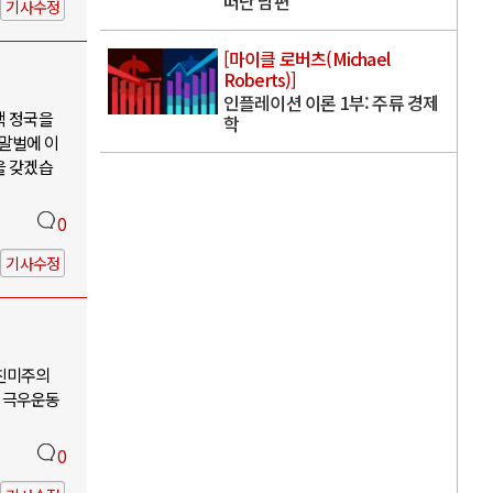
떠난 남편
기사수정
[마이클 로버츠(Michael
Roberts)]
인플레이션 이론 1부: 주류 경제
핵 정국을
학
 말벌에 이
을 갖겠습
0
기사수정
-친미주의
 극우운동
0