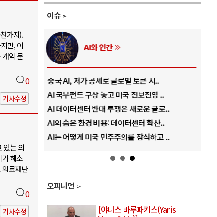
이슈
찬가지).
지만, 이
AI와 인간
 개악 문
..
중국 AI, 저가 공세로 글로벌 토큰 시..
전쟁
0
럼프
AI 국부펀드 구상 놓고 미국 진보진영 ..
EU
기사수정
경
AI 데이터센터 반대 투쟁은 새로운 글로..
나토
AI의 숨은 환경 비용: 데이터센터 확산..
우크
지..
AI는 어떻게 미국 민주주의를 잠식하고 ..
러·
고 있는 의
기가 해소
, 의료재난
오피니언
0
[야니스 바루파키스(Yanis
기사수정