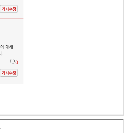
기사수정
망에 대해
.
0
기사수정
만