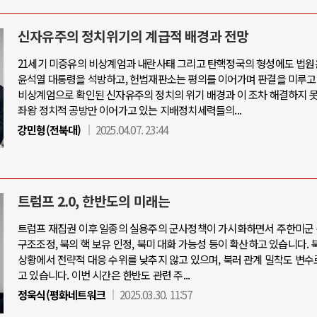
신자유주의 정치위기의 계급적 배경과 전망
21세기 미증유의 비상계엄과 내란사태 그리고 탄핵정국의 형성에도 법원
윤석열 대통령을 석방하고, 헌법재판소는 평의를 이어가며 판결을 미루고
비상계엄으로 확인된 신자유주의 정치의 위기 배경과 이 조차 해결하지 
좌왕 정치적 공방만 이어가고 있는 지배정치세력들의...
강민형(전북대)
2025.04.07. 23:44
트럼프 2.0, 한반도의 미래는
트럼프 재집권 이후 일종의 실용주의 군사정책이 가시화하면서 주한미군 
구조조정, 북의 핵 보유 인정, 북미 대화 가능성 등이 확산하고 있습니다. 
상황에서 전략적 대응 수위를 낮추지 않고 있으며, 북러 관계 밀착도 변수
고 있습니다. 이번 시간은 한반도 관련 주...
정욱식(평화네트워크
2025.03.30. 11:57