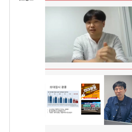
AI와 인간
러시
중국 AI, 저가 공세로 글로벌 토큰 시..
전쟁의 추상화: 
AI 국부펀드 구상 놓고 미국 진보진영 ..
EU·우크라이나 
AI 데이터센터 반대 투쟁은 새로운 글로..
나토, 우크라 군사
AI의 숨은 환경 비용: 데이터센터 확산..
우크라이나, 덴마
AI는 어떻게 미국 민주주의를 잠식하고 ..
러·우크라, 대규