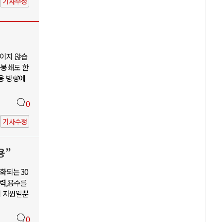
기사수정
보이지 않습
·봉쇄도 한
대응 방향에
0
기사수정
용”
화되는 30
력,용수를
혜 지원일뿐
0