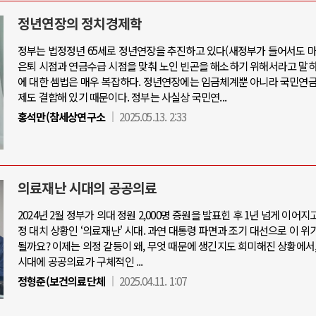
정년연장의 정치경제학
정부는 법정정년 65세로 정년연장을 추진하고 있다(새정부가 들어서도 마
은퇴 시점과 연금수급 시점을 맞춰 노인 빈곤을 해소하기 위해서라고 말하
아-우크라이나 전쟁
중동 위기
에 대한 셈법은 매우 복잡하다. 정년연장에는 임금체계뿐 아니라 국민연금
제도 결합해 있기 때문이다. 정부는 사실상 국민연...
우크라이나, 대리전의 역..
홍석만(참세상연구소
2025.05.13. 2:33
호르무즈 갈등 격화, 트럼프 정치·경제 
드론 협력 직후, 러시아..
호르무즈 해협 통행료를 철회한 트
지원 2027년까지 공..
이란, 호르무즈 해협 봉쇄 선택한 배
크, 에스토니아, 네덜란..
트럼프, 이란 압박수단 한계 직면
의료재난 시대의 공공의료
모 공습 주고받아…민간 ..
하마스, 가자 통치권 이양으로 휴전 의
2024년 2월 정부가 의대 정원 2,000명 증원을 발표힌 후 1년 넘게 이어지
정 대치 상황인 ‘의료재난' 시대. 과연 대통령 파면과 조기 대선으로 이 위
될까요? 이제는 의정 갈등이 왜, 무엇 때문에 생긴지도 희미해진 상황에서
시대에 공공의료가 구체적인 ...
정형준(보건의료단체
2025.04.11. 1:07