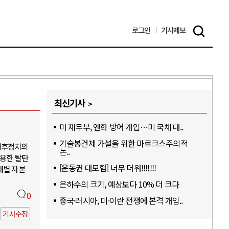
로그인
기사
제보
최신기사
미 재무부, 엔화 방어 개입…미 국채 대..
기술봉건제 가설을 위한 마르크스주의적
기후정치의
논..
활용한 탈탄
[운동권 대모험] 너무 더워!!!!!!!
개별 자본
은하수의 크기, 예상보다 10% 더 크다
0
중국·러시아, 미·이란 전쟁에 본격 개입..
기사수정