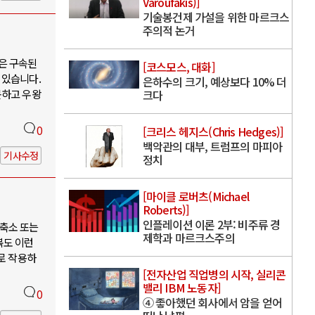
Varoufakis)]
기술봉건제 가설을 위한 마르크스
주의적 논거
은 구속된
[코스모스, 대화]
 있습니다.
은하수의 크기, 예상보다 10% 더
못하고 우왕
크다
0
[크리스 헤지스(Chris Hedges)]
백악관의 대부, 트럼프의 마피아
기사수정
정치
[마이클 로버츠(Michael
Roberts)]
인플레이션 이론 2부: 비주류 경
축소 또는
제학과 마르크스주의
북도 이런
로 작용하
[전자산업 직업병의 시작, 실리콘
밸리 IBM 노동자]
0
④ 좋아했던 회사에서 암을 얻어