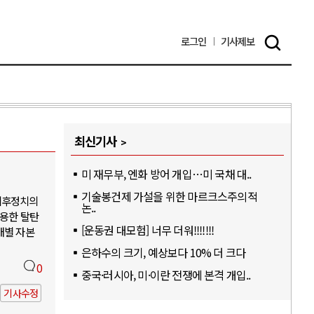
로그인
기사
제보
최신기사
미 재무부, 엔화 방어 개입…미 국채 대..
기술봉건제 가설을 위한 마르크스주의적
기후정치의
논..
활용한 탈탄
[운동권 대모험] 너무 더워!!!!!!!
개별 자본
은하수의 크기, 예상보다 10% 더 크다
0
중국·러시아, 미·이란 전쟁에 본격 개입..
기사수정