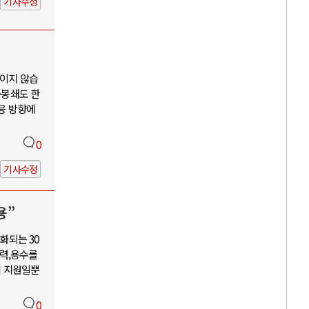
기사수정
보이지 않습
·봉쇄도 한
대응 방향에
0
기사수정
용”
화되는 30
력,용수를
혜 지원일뿐
0