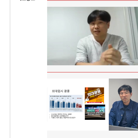
AI와 인간
러시
중국 AI, 저가 공세로 글로벌 토큰 시..
전쟁의 추상화: 
AI 국부펀드 구상 놓고 미국 진보진영 ..
EU·우크라이나 
AI 데이터센터 반대 투쟁은 새로운 글로..
나토, 우크라 군사
AI의 숨은 환경 비용: 데이터센터 확산..
우크라이나, 덴마
AI는 어떻게 미국 민주주의를 잠식하고 ..
러·우크라, 대규