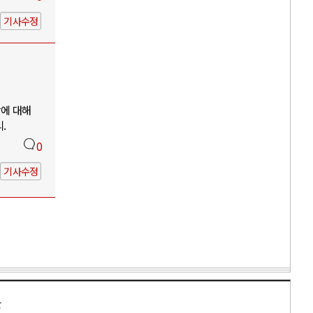
기사수정
망에 대해
.
0
기사수정
만