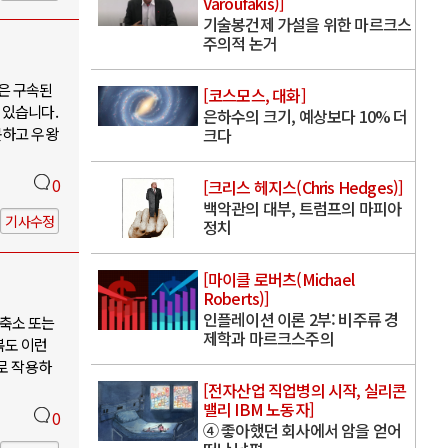
Varoufakis)]
기술봉건제 가설을 위한 마르크스
주의적 논거
은 구속된
[코스모스, 대화]
 있습니다.
은하수의 크기, 예상보다 10% 더
못하고 우왕
크다
0
[크리스 헤지스(Chris Hedges)]
백악관의 대부, 트럼프의 마피아
기사수정
정치
[마이클 로버츠(Michael
Roberts)]
인플레이션 이론 2부: 비주류 경
축소 또는
제학과 마르크스주의
북도 이런
로 작용하
[전자산업 직업병의 시작, 실리콘
밸리 IBM 노동자]
0
④ 좋아했던 회사에서 암을 얻어