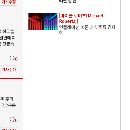
떠난 남편
기사수정
[마이클 로버츠(Michael
Roberts)]
인플레이션 이론 1부: 주류 경제
핵 정국을
학
 말벌에 이
을 갖겠습
0
기사수정
-친미주의
 극우운동
0