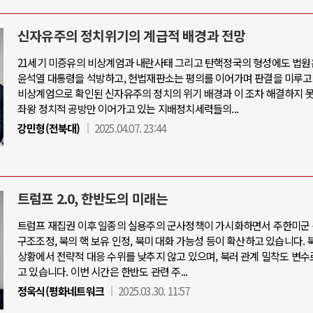
신자유주의 정치위기의 계급적 배경과 전망
21세기 미증유의 비상계엄과 내란사태 그리고 탄핵정국의 형성에도 법원
윤석열 대통령을 석방하고, 헌법재판소는 평의를 이어가며 판결을 미루고
비상계엄으로 확인된 신자유주의 정치의 위기 배경과 이 조차 해결하지 
좌왕 정치적 공방만 이어가고 있는 지배정치세력들의...
강민형(전북대)
2025.04.07. 23:44
트럼프 2.0, 한반도의 미래는
트럼프 재집권 이후 일종의 실용주의 군사정책이 가시화하면서 주한미군 
구조조정, 북의 핵 보유 인정, 북미 대화 가능성 등이 확산하고 있습니다. 
상황에서 전략적 대응 수위를 낮추지 않고 있으며, 북러 관계 밀착도 변수
고 있습니다. 이번 시간은 한반도 관련 주...
정욱식(평화네트워크
2025.03.30. 11:57