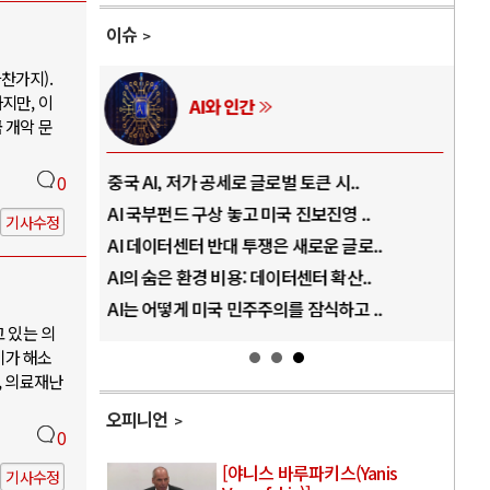
이슈
찬가지).
지만, 이
AI와 인간
 개악 문
..
중국 AI, 저가 공세로 글로벌 토큰 시..
전쟁
0
럼프
AI 국부펀드 구상 놓고 미국 진보진영 ..
EU
기사수정
경
AI 데이터센터 반대 투쟁은 새로운 글로..
나토
AI의 숨은 환경 비용: 데이터센터 확산..
우크
지..
AI는 어떻게 미국 민주주의를 잠식하고 ..
러·
고 있는 의
기가 해소
, 의료재난
오피니언
0
[야니스 바루파키스(Yanis
기사수정