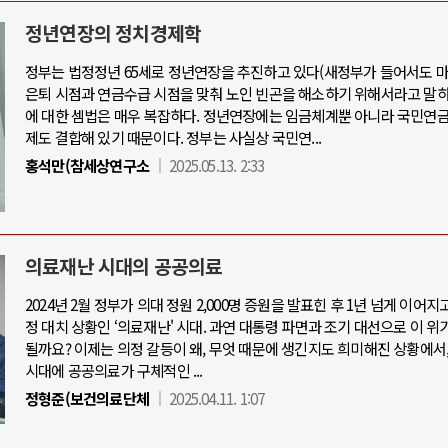
정년연장의 정치경제학
정부는 법정정년 65세로 정년연장을 추진하고 있다(새정부가 들어서도 마
은퇴 시점과 연금수급 시점을 맞춰 노인 빈곤을 해소하기 위해서라고 말하
아-우크라이나 전쟁
중동 위기
에 대한 셈법은 매우 복잡하다. 정년연장에는 임금체계뿐 아니라 국민연금
제도 결합해 있기 때문이다. 정부는 사실상 국민연...
우크라이나, 대리전의 역..
홍석만(참세상연구소
2025.05.13. 2:33
호르무즈 갈등 격화, 트럼프 정치·경제 
드론 협력 직후, 러시아..
호르무즈 해협 통행료를 철회한 트
지원 2027년까지 공..
이란, 호르무즈 해협 봉쇄 선택한 배
크, 에스토니아, 네덜란..
트럼프, 이란 압박수단 한계 직면
의료재난 시대의 공공의료
모 공습 주고받아…민간 ..
하마스, 가자 통치권 이양으로 휴전 의
2024년 2월 정부가 의대 정원 2,000명 증원을 발표힌 후 1년 넘게 이어지
정 대치 상황인 ‘의료재난' 시대. 과연 대통령 파면과 조기 대선으로 이 위
될까요? 이제는 의정 갈등이 왜, 무엇 때문에 생긴지도 희미해진 상황에서
시대에 공공의료가 구체적인 ...
정형준(보건의료단체
2025.04.11. 1:07