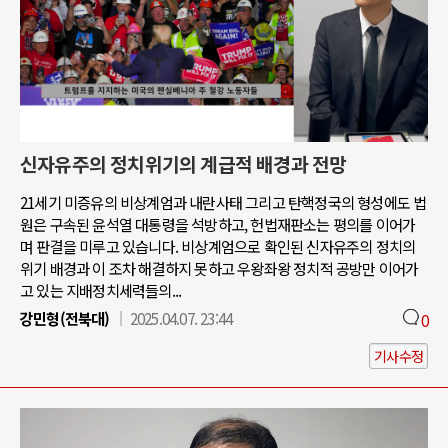
신자유주의 정치위기의 계급적 배경과 전망
21세기 미증유의 비상계엄과 내란사태 그리고 탄핵정국의 형성에도 법
원은 구속된 윤석열 대통령을 석방하고, 헌법재판소는 평의를 이어가
며 판결을 미루고 있습니다. 비상계엄으로 확인된 신자유주의 정치의
위기 배경과 이 조차 해결하지 못하고 우왕좌왕 정치적 공방만 이어가
고 있는 지배정치세력들의...
강민형(전북대)
2025.04.07. 23:44
0
기사수정