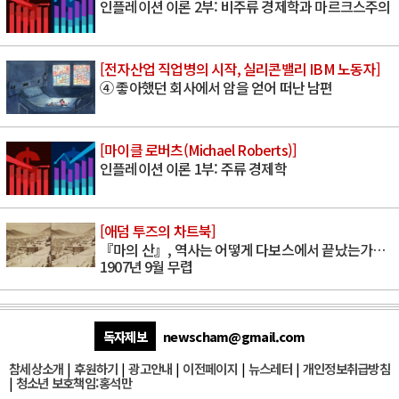
인플레이션 이론 2부: 비주류 경제학과 마르크스주의
[전자산업 직업병의 시작, 실리콘밸리 IBM 노동자]
④ 좋아했던 회사에서 암을 얻어 떠난 남편
[마이클 로버츠(Michael Roberts)]
인플레이션 이론 1부: 주류 경제학
[애덤 투즈의 차트북]
『마의 산』, 역사는 어떻게 다보스에서 끝났는가…
1907년 9월 무렵
독자제보
newscham@gmail.com
참세상소개
|
후원하기
|
광고안내
|
이전페이지
|
뉴스레터
|
개인정보취급방침
|
청소년 보호책임:홍석만