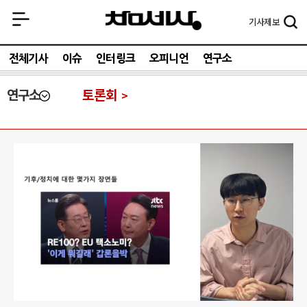
기사
제보
전체기사
이슈
인터링크
오피니언
연구소
연구소
토론회