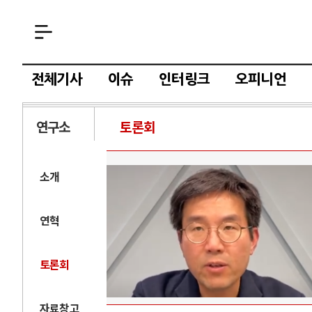
전체기사
이슈
인터링크
오피니언
연구소
토론회
소개
연혁
토론회
자료창고