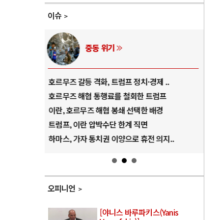
이슈
중동 위기
역..
호르무즈 갈등 격화, 트럼프 정치·경제 ..
중국
아..
호르무즈 해협 통행료를 철회한 트럼프
AI
..
이란, 호르무즈 해협 봉쇄 선택한 배경
AI
덜란..
트럼프, 이란 압박수단 한계 직면
AI
 ..
하마스, 가자 통치권 이양으로 휴전 의지..
AI
오피니언
[야니스 바루파키스(Yanis