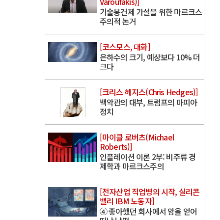
Varoufakis)]
기술봉건제 가설을 위한 마르크스
주의적 논거
[코스모스, 대화]
은하수의 크기, 예상보다 10% 더
크다
[크리스 헤지스(Chris Hedges)]
백악관의 대부, 트럼프의 마피아
정치
[마이클 로버츠(Michael
Roberts)]
인플레이션 이론 2부: 비주류 경
제학과 마르크스주의
[전자산업 직업병의 시작, 실리콘
밸리 IBM 노동자]
④ 좋아했던 회사에서 암을 얻어