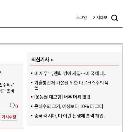
로그인
기사
제보
최신기사
부
미 재무부, 엔화 방어 개입…미 국채 대..
기술봉건제 가설을 위한 마르크스주의적
-필수의료
논..
점과 올바
[운동권 대모험] 너무 더워!!!!!!!
은하수의 크기, 예상보다 10% 더 크다
0
중국·러시아, 미·이란 전쟁에 본격 개입..
기사수정