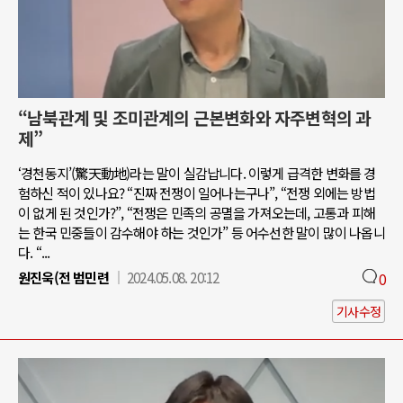
“남북관계 및 조미관계의 근본변화와 자주변혁의 과
제”
‘경천동지’(驚天動地)라는 말이 실감납니다. 이렇게 급격한 변화를 경
험하신 적이 있나요? “진짜 전쟁이 일어나는구나”, “전쟁 외에는 방법
이 없게 된 것인가?”, “전쟁은 민족의 공멸을 가져오는데, 고통과 피해
는 한국 민중들이 감수해야 하는 것인가” 등 어수선한 말이 많이 나옵니
다. “...
원진욱(전 범민련
2024.05.08. 20:12
0
기사수정