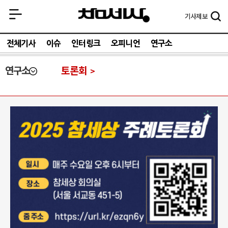
기사
제보
전체기사
이슈
인터링크
오피니언
연구소
연구소
토론회