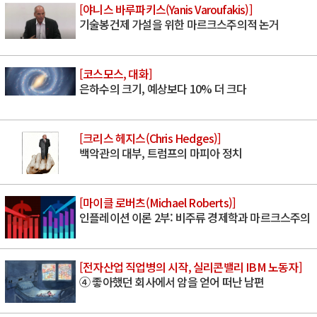
[야니스 바루파키스(Yanis Varoufakis)]
기술봉건제 가설을 위한 마르크스주의적 논거
[코스모스, 대화]
은하수의 크기, 예상보다 10% 더 크다
[크리스 헤지스(Chris Hedges)]
백악관의 대부, 트럼프의 마피아 정치
[마이클 로버츠(Michael Roberts)]
인플레이션 이론 2부: 비주류 경제학과 마르크스주의
[전자산업 직업병의 시작, 실리콘밸리 IBM 노동자]
④ 좋아했던 회사에서 암을 얻어 떠난 남편