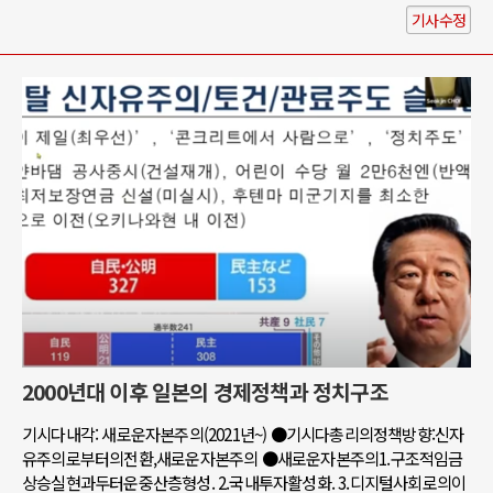
기사수정
2000년대 이후 일본의 경제정책과 정치구조
기시다내각: 새로운자본주의(2021년~) ●기시다총리의정책방향:신자
유주의로부터의전환,새로운자본주의 ●새로운자본주의1.구조적임금
상승실현과두터운중산층형성. 2.국내투자활성화. 3.디지털사회로의이