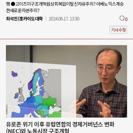
행 ●고이즈미구조개혁원상회복없이탈신자유주의? 아베노믹스계승
한새로운자본주의?
최석진(홋카이도대학
2024.06.17. 13:30
0
기사수정
유로존 위기 이후 유럽연합의 경제거버넌스 변화
(NEC)와 노동시장 구조개혁