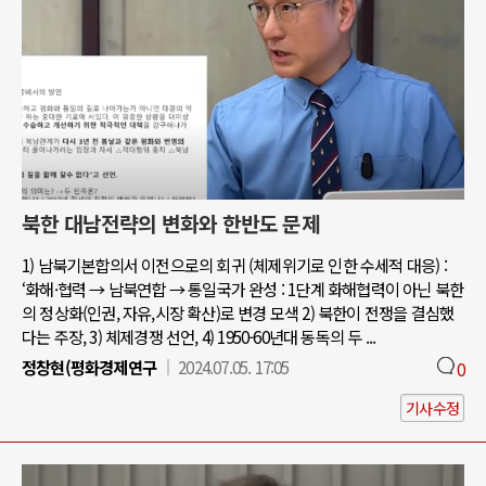
북한 대남전략의 변화와 한반도 문제
1) 남북기본합의서 이전으로의 회귀 (체제위기로 인한 수세적 대응) :
‘화해·협력 → 남북연합 → 통일국가 완성 : 1단계 화해협력이 아닌 북한
의 정상화(인권, 자유,시장 확산)로 변경 모색 2) 북한이 전쟁을 결심했
다는 주장, 3) 체제경쟁 선언, 4) 1950-60년대 동독의 두 ...
정창현(평화경제연구
2024.07.05. 17:05
0
기사수정