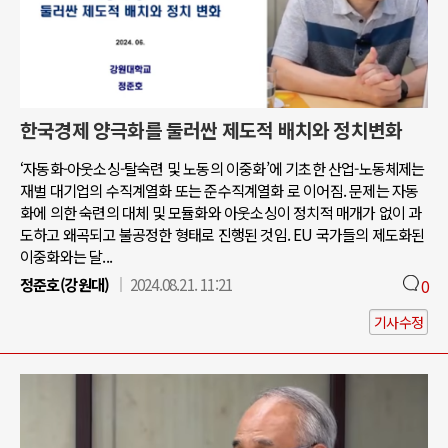
한국경제 양극화를 둘러싼 제도적 배치와 정치변화
‘자동화-아웃소싱-탈숙련 및 노동의 이중화’에 기초한 산업-노동체제는
재벌 대기업의 수직계열화 또는 준수직계열화 로 이어짐. 문제는 자동
화에 의한 숙련의 대체 및 모듈화와 아웃소싱이 정치적 매개가 없이 과
도하고 왜곡되고 불공정한 형태로 진행된 것임. EU 국가들의 제도화된
이중화와는 달...
정준호(강원대)
2024.08.21. 11:21
0
기사수정