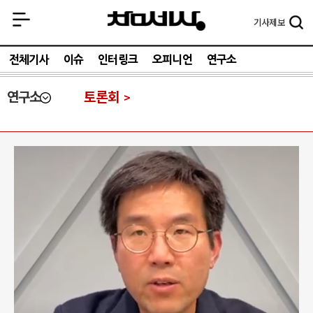
기사
제보
전체기사
이슈
인터링크
오피니언
연구소
연구소
토론회