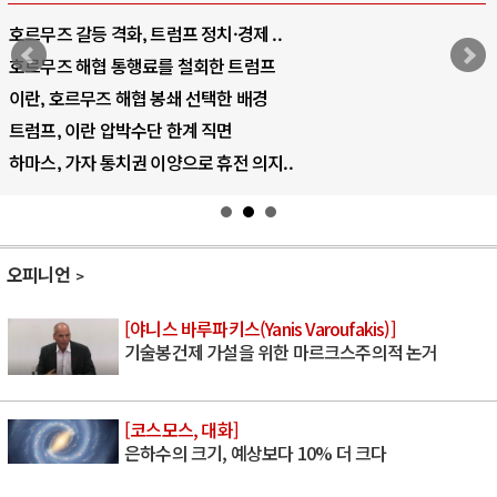
호르무즈 갈등 격화, 트럼프 정치·경제 ..
호르무즈 해협 통행료를 철회한 트럼프
이란, 호르무즈 해협 봉쇄 선택한 배경
트럼프, 이란 압박수단 한계 직면
하마스, 가자 통치권 이양으로 휴전 의지..
오피니언
[야니스 바루파키스(Yanis Varoufakis)]
기술봉건제 가설을 위한 마르크스주의적 논거
[코스모스, 대화]
은하수의 크기, 예상보다 10% 더 크다