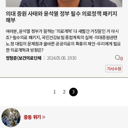
의대 증원 사태와 윤석열 정부 필수 의료정책 패키지
해부
여러분, 윤석열 정부가 말하는 ‘의료개혁‘ 다 새빨간 거짓말인 거 아시
죠?-필수의료 패키지, 국민건강보험 종합계획의 실체 -의대증원관련
노.정 대립의 문제점과 올바른 공공의료의 확충의 제안 -우리에게 필요
한 의료개혁과 방향은?
정형준(보건의료단체
2024.05.08. 19:30
0
기사수정
1
2
3
중동 위기