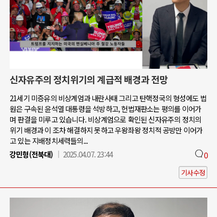
신자유주의 정치위기의 계급적 배경과 전망
21세기 미증유의 비상계엄과 내란사태 그리고 탄핵정국의 형성에도 법
원은 구속된 윤석열 대통령을 석방하고, 헌법재판소는 평의를 이어가
며 판결을 미루고 있습니다. 비상계엄으로 확인된 신자유주의 정치의
위기 배경과 이 조차 해결하지 못하고 우왕좌왕 정치적 공방만 이어가
고 있는 지배정치세력들의...
강민형(전북대)
2025.04.07. 23:44
0
기사수정