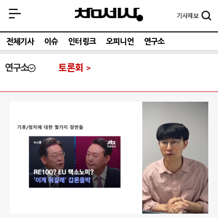
기사
제보
전체기사
이슈
인터링크
오피니언
연구소
연구소
토론회