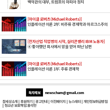
백악관의 대부, 트럼프의 마피아 정치
[마이클 로버츠(Michael Roberts)]
인플레이션 이론 2부: 비주류 경제학과 마르크스주의
[전자산업 직업병의 시작, 실리콘밸리 IBM 노동자]
④ 좋아했던 회사에서 암을 얻어 떠난 남편
[마이클 로버츠(Michael Roberts)]
인플레이션 이론 1부: 주류 경제학
독자제보
newscham@gmail.com
참세상소개
|
후원하기
|
광고안내
|
이전페이지
|
뉴스레터
|
개인정보취급방침
|
청소년 보호책임:홍석만