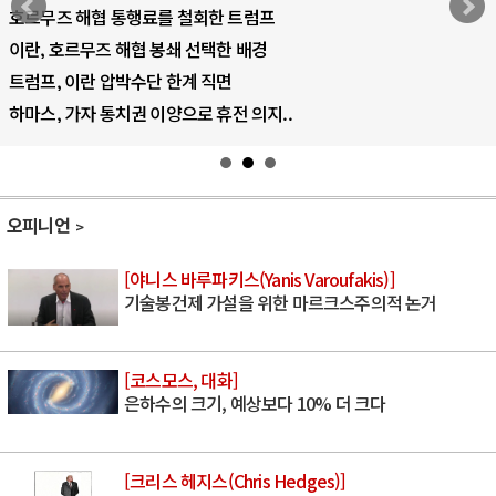
AI 국부펀드 구상 놓고 미국 진보진영 ..
AI 데이터센터 반대 투쟁은 새로운 글로..
AI의 숨은 환경 비용: 데이터센터 확산..
AI는 어떻게 미국 민주주의를 잠식하고 ..
오피니언
[야니스 바루파키스(Yanis Varoufakis)]
기술봉건제 가설을 위한 마르크스주의적 논거
[코스모스, 대화]
은하수의 크기, 예상보다 10% 더 크다
[크리스 헤지스(Chris Hedges)]