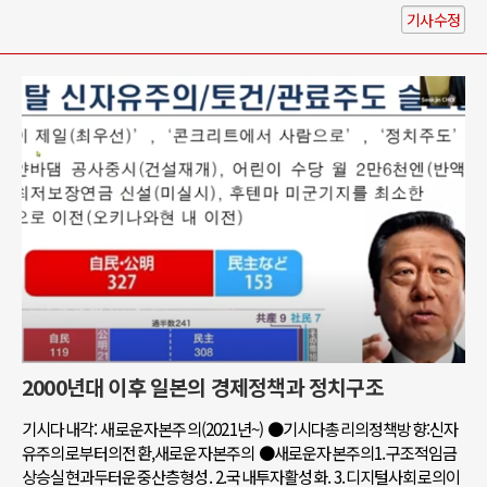
기사수정
2000년대 이후 일본의 경제정책과 정치구조
기시다내각: 새로운자본주의(2021년~) ●기시다총리의정책방향:신자
유주의로부터의전환,새로운자본주의 ●새로운자본주의1.구조적임금
상승실현과두터운중산층형성. 2.국내투자활성화. 3.디지털사회로의이