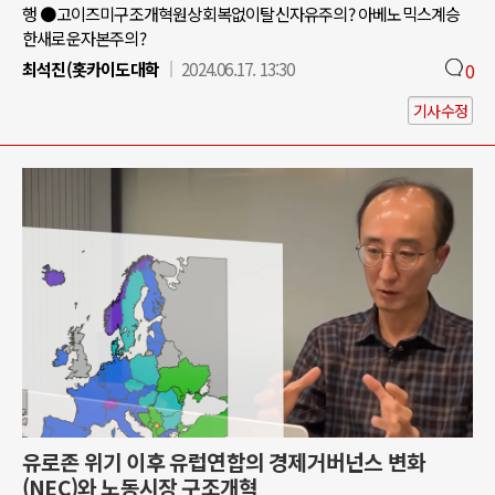
행 ●고이즈미구조개혁원상회복없이탈신자유주의? 아베노믹스계승
한새로운자본주의?
최석진(홋카이도대학
2024.06.17. 13:30
0
기사수정
유로존 위기 이후 유럽연합의 경제거버넌스 변화
(NEC)와 노동시장 구조개혁