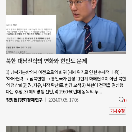
북한 대남전략의 변화와 한반도 문제
1) 남북기본합의서 이전으로의 회귀 (체제위기로 인한 수세적 대응) :
‘화해·협력 → 남북연합 → 통일국가 완성 : 1단계 화해협력이 아닌 북한
의 정상화(인권, 자유,시장 확산)로 변경 모색 2) 북한이 전쟁을 결심했
다는 주장, 3) 체제경쟁 선언, 4) 1950-60년대 동독의 두 ...
정창현(평화경제연구
2024.07.05. 17:05
0
기사수정