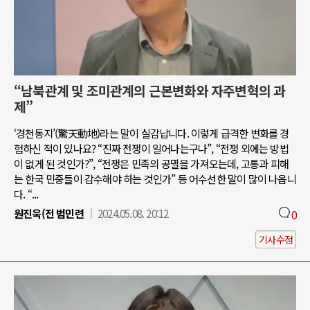
“남북관계 및 조미관계의 근본변화와 자주변혁의 과
제”
‘경천동지’(驚天動地)라는 말이 실감납니다. 이렇게 급격한 변화를 경
험하신 적이 있나요? “진짜 전쟁이 일어나는구나”, “전쟁 외에는 방법
이 없게 된 것인가?”, “전쟁은 민족의 공멸을 가져오는데, 고통과 피해
는 한국 민중들이 감수해야 하는 것인가” 등 어수선한 말이 많이 나옵니
다. “...
원진욱(전 범민련
2024.05.08. 20:12
0
기사수정