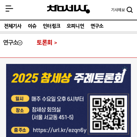
기사
제보
전체기사
이슈
인터링크
오피니언
연구소
연구소
토론회