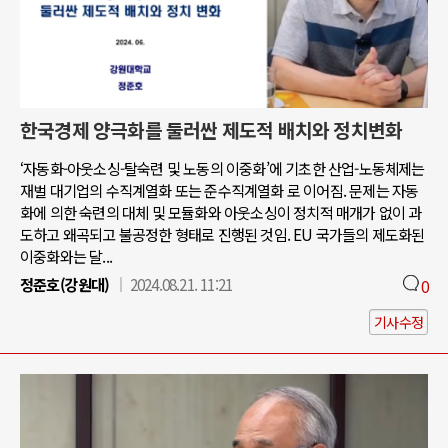
한국경제 양극화를 둘러싼 제도적 배치와 정치변화
‘자동화-아웃소싱-탈숙련 및 노동의 이중화’에 기초한 산업-노동체제는
재벌 대기업의 수직계열화 또는 준수직계열화 로 이어짐. 문제는 자동
화에 의한 숙련의 대체 및 모듈화와 아웃소싱이 정치적 매개가 없이 과
도하고 왜곡되고 불공정한 형태로 진행된 것임. EU 국가들의 제도화된
이중화와는 달...
정준호(강원대)
2024.08.21. 11:21
0
기사수정