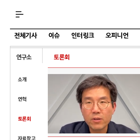
전체기사
이슈
인터링크
오피니언
연구소
토론회
소개
연혁
토론회
자료창고