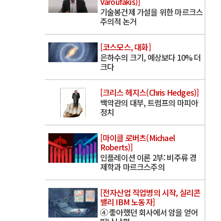
Varoufakis)]
기술봉건제 가설을 위한 마르크스
주의적 논거
[코스모스, 대화]
은하수의 크기, 예상보다 10% 더
크다
[크리스 헤지스(Chris Hedges)]
백악관의 대부, 트럼프의 마피아
정치
[마이클 로버츠(Michael
Roberts)]
인플레이션 이론 2부: 비주류 경
제학과 마르크스주의
[전자산업 직업병의 시작, 실리콘
밸리 IBM 노동자]
④ 좋아했던 회사에서 암을 얻어