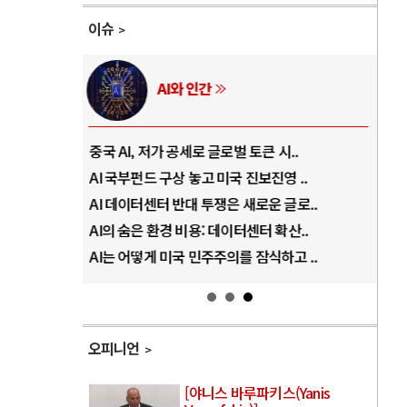
이슈
AI와 인간
..
중국 AI, 저가 공세로 글로벌 토큰 시..
전쟁
럼프
AI 국부펀드 구상 놓고 미국 진보진영 ..
EU
경
AI 데이터센터 반대 투쟁은 새로운 글로..
나토
AI의 숨은 환경 비용: 데이터센터 확산..
우크
지..
AI는 어떻게 미국 민주주의를 잠식하고 ..
러·
오피니언
[야니스 바루파키스(Yanis