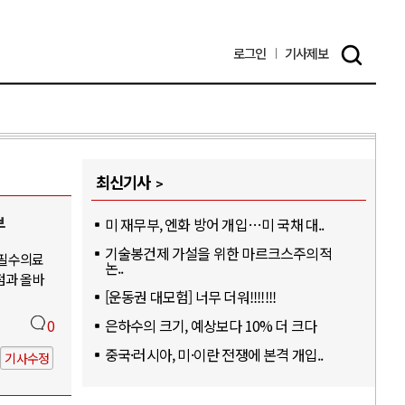
로그인
기사
제보
최신기사
부
미 재무부, 엔화 방어 개입…미 국채 대..
기술봉건제 가설을 위한 마르크스주의적
-필수의료
논..
점과 올바
[운동권 대모험] 너무 더워!!!!!!!
은하수의 크기, 예상보다 10% 더 크다
0
중국·러시아, 미·이란 전쟁에 본격 개입..
기사수정