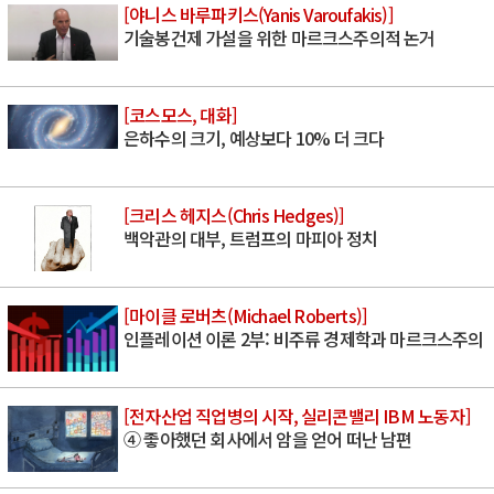
[야니스 바루파키스(Yanis Varoufakis)]
기술봉건제 가설을 위한 마르크스주의적 논거
[코스모스, 대화]
은하수의 크기, 예상보다 10% 더 크다
[크리스 헤지스(Chris Hedges)]
백악관의 대부, 트럼프의 마피아 정치
[마이클 로버츠(Michael Roberts)]
인플레이션 이론 2부: 비주류 경제학과 마르크스주의
[전자산업 직업병의 시작, 실리콘밸리 IBM 노동자]
④ 좋아했던 회사에서 암을 얻어 떠난 남편