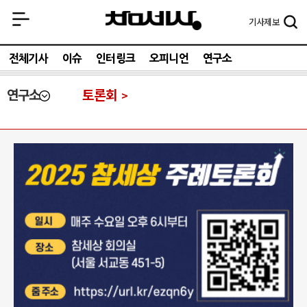
기사
제보
전체기사
이슈
인터링크
오피니언
연구소
연구소
토론회