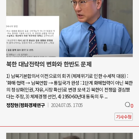
북한 대남전략의 변화와 한반도 문제
1) 남북기본합의서 이전으로의 회귀 (체제위기로 인한 수세적 대응) :
‘화해·협력 → 남북연합 → 통일국가 완성 : 1단계 화해협력이 아닌 북한
의 정상화(인권, 자유,시장 확산)로 변경 모색 2) 북한이 전쟁을 결심했
다는 주장, 3) 체제경쟁 선언, 4) 1950-60년대 동독의 두 ...
정창현(평화경제연구
2024.07.05. 17:05
0
기사수정