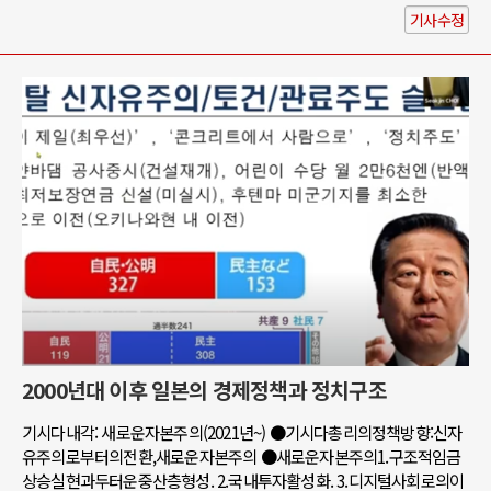
기사수정
2000년대 이후 일본의 경제정책과 정치구조
기시다내각: 새로운자본주의(2021년~) ●기시다총리의정책방향:신자
유주의로부터의전환,새로운자본주의 ●새로운자본주의1.구조적임금
상승실현과두터운중산층형성. 2.국내투자활성화. 3.디지털사회로의이