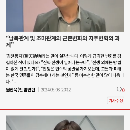
“남북관계 및 조미관계의 근본변화와 자주변혁의 과
제”
‘경천동지’(驚天動地)라는 말이 실감납니다. 이렇게 급격한 변화를 경
험하신 적이 있나요? “진짜 전쟁이 일어나는구나”, “전쟁 외에는 방법
이 없게 된 것인가?”, “전쟁은 민족의 공멸을 가져오는데, 고통과 피해
는 한국 민중들이 감수해야 하는 것인가” 등 어수선한 말이 많이 나옵니
다. “...
원진욱(전 범민련
2024.05.08. 20:12
0
기사수정