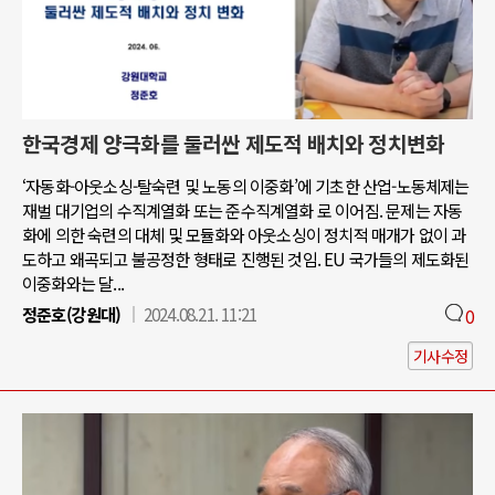
한국경제 양극화를 둘러싼 제도적 배치와 정치변화
‘자동화-아웃소싱-탈숙련 및 노동의 이중화’에 기초한 산업-노동체제는
재벌 대기업의 수직계열화 또는 준수직계열화 로 이어짐. 문제는 자동
화에 의한 숙련의 대체 및 모듈화와 아웃소싱이 정치적 매개가 없이 과
도하고 왜곡되고 불공정한 형태로 진행된 것임. EU 국가들의 제도화된
이중화와는 달...
정준호(강원대)
2024.08.21. 11:21
0
기사수정