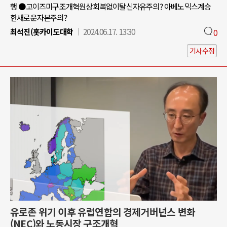
행 ●고이즈미구조개혁원상회복없이탈신자유주의? 아베노믹스계승
한새로운자본주의?
최석진(홋카이도대학
2024.06.17. 13:30
0
기사수정
유로존 위기 이후 유럽연합의 경제거버넌스 변화
(NEC)와 노동시장 구조개혁