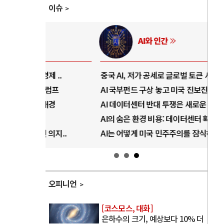
이슈
AI와 인간
..
중국 AI, 저가 공세로 글로벌 토큰 시..
전쟁
럼프
AI 국부펀드 구상 놓고 미국 진보진영 ..
EU
경
AI 데이터센터 반대 투쟁은 새로운 글로..
나토
AI의 숨은 환경 비용: 데이터센터 확산..
우크
지..
AI는 어떻게 미국 민주주의를 잠식하고 ..
러·
오피니언
[코스모스, 대화]
은하수의 크기, 예상보다 10% 더