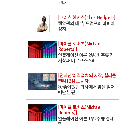
크다
[크리스 헤지스(Chris Hedges)]
백악관의 대부, 트럼프의 마피아
정치
[마이클 로버츠(Michael
Roberts)]
인플레이션 이론 2부: 비주류 경
제학과 마르크스주의
[전자산업 직업병의 시작, 실리콘
밸리 IBM 노동자]
④ 좋아했던 회사에서 암을 얻어
떠난 남편
[마이클 로버츠(Michael
Roberts)]
인플레이션 이론 1부: 주류 경제
학