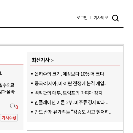
로그인
기사
제보
최신기사
부
은하수의 크기, 예상보다 10% 더 크다
중국·러시아, 미·이란 전쟁에 본격 개입..
-필수의료
점과 올바
백악관의 대부, 트럼프의 마피아 정치
인플레이션 이론 2부: 비주류 경제학과 ..
0
만도 산재 유가족들 “김승모 사고 철저히..
기사수정