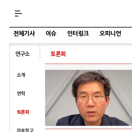
전체기사
이슈
인터링크
오피니언
연구소
토론회
소개
연혁
토론회
자료창고