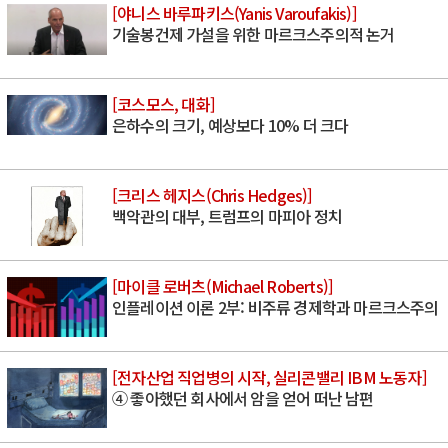
[야니스 바루파키스(Yanis Varoufakis)]
기술봉건제 가설을 위한 마르크스주의적 논거
[코스모스, 대화]
은하수의 크기, 예상보다 10% 더 크다
[크리스 헤지스(Chris Hedges)]
백악관의 대부, 트럼프의 마피아 정치
[마이클 로버츠(Michael Roberts)]
인플레이션 이론 2부: 비주류 경제학과 마르크스주의
[전자산업 직업병의 시작, 실리콘밸리 IBM 노동자]
④ 좋아했던 회사에서 암을 얻어 떠난 남편