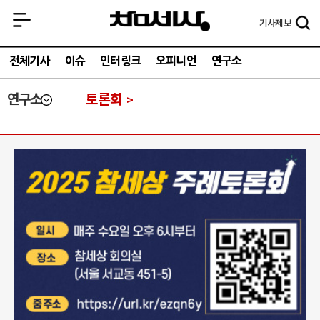
기사
제보
전체기사
이슈
인터링크
오피니언
연구소
연구소
토론회