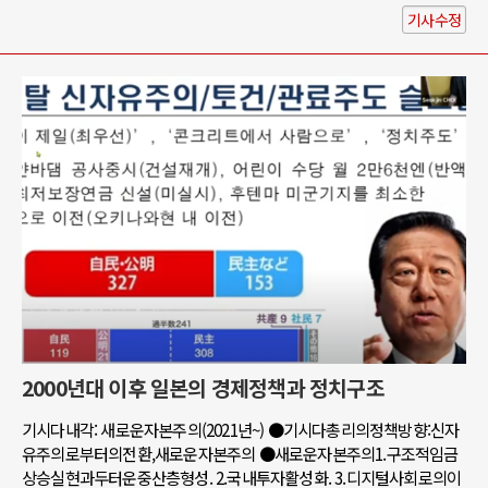
기사수정
2000년대 이후 일본의 경제정책과 정치구조
기시다내각: 새로운자본주의(2021년~) ●기시다총리의정책방향:신자
유주의로부터의전환,새로운자본주의 ●새로운자본주의1.구조적임금
상승실현과두터운중산층형성. 2.국내투자활성화. 3.디지털사회로의이