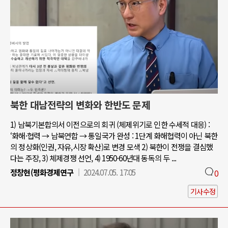
북한 대남전략의 변화와 한반도 문제
1) 남북기본합의서 이전으로의 회귀 (체제위기로 인한 수세적 대응) :
‘화해·협력 → 남북연합 → 통일국가 완성 : 1단계 화해협력이 아닌 북한
의 정상화(인권, 자유,시장 확산)로 변경 모색 2) 북한이 전쟁을 결심했
다는 주장, 3) 체제경쟁 선언, 4) 1950-60년대 동독의 두 ...
정창현(평화경제연구
2024.07.05. 17:05
0
기사수정