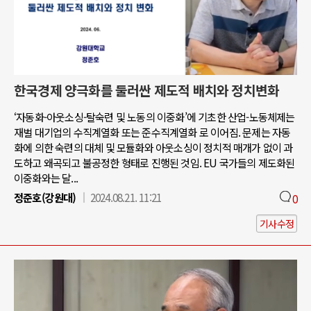
한국경제 양극화를 둘러싼 제도적 배치와 정치변화
‘자동화-아웃소싱-탈숙련 및 노동의 이중화’에 기초한 산업-노동체제는
재벌 대기업의 수직계열화 또는 준수직계열화 로 이어짐. 문제는 자동
화에 의한 숙련의 대체 및 모듈화와 아웃소싱이 정치적 매개가 없이 과
도하고 왜곡되고 불공정한 형태로 진행된 것임. EU 국가들의 제도화된
이중화와는 달...
정준호(강원대)
2024.08.21. 11:21
0
기사수정