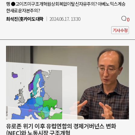
행 ●고이즈미구조개혁원상회복없이탈신자유주의? 아베노믹스계승
한새로운자본주의?
최석진(홋카이도대학
2024.06.17. 13:30
0
기사수정
유로존 위기 이후 유럽연합의 경제거버넌스 변화
(NEC)와 노동시장 구조개혁