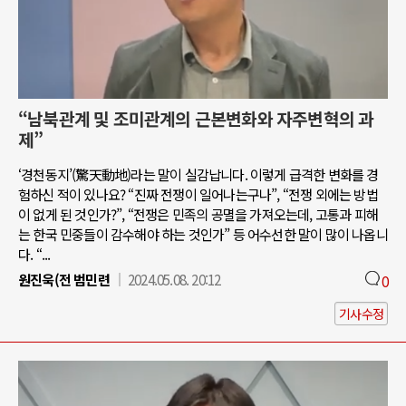
“남북관계 및 조미관계의 근본변화와 자주변혁의 과
제”
‘경천동지’(驚天動地)라는 말이 실감납니다. 이렇게 급격한 변화를 경
험하신 적이 있나요? “진짜 전쟁이 일어나는구나”, “전쟁 외에는 방법
이 없게 된 것인가?”, “전쟁은 민족의 공멸을 가져오는데, 고통과 피해
는 한국 민중들이 감수해야 하는 것인가” 등 어수선한 말이 많이 나옵니
다. “...
원진욱(전 범민련
2024.05.08. 20:12
0
기사수정