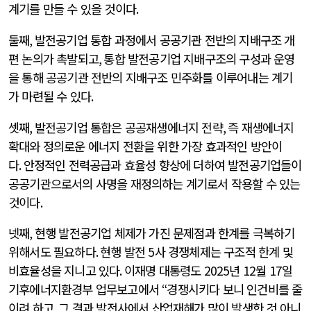
계기를 만들 수 있을 것이다
.
둘째
,
발전공기업 통합 과정에서 공공기관 전반의 지배구조 개
편 논의가 촉발되고
,
통합 발전공기업 지배구조의 구성과 운영
을 통해 공공기관 전반의 지배구조 민주화를 이루어내는 계기
가 마련될 수 있다
.
셋째
,
발전공기업 통합은 공공재생에너지 전략
,
즉 재생에너지
확대와 정의로운 에너지 전환을 위한 가장 효과적인 방안이
다
.
안정적인 전력공급과 효율성 향상에 더하여 발전공기업들이
공공기관으로서의 사명을 재정의하는 계기로서 작용할 수 있는
것이다
.
넷째
,
현행 발전공기업 체제가 가진 문제점과 한계를 극복하기
위해서도 필요하다
.
현행 발전
5
사 경쟁체제는 구조적 한계 및
비효율성을 지니고 있다
.
이재명 대통령도
2025
년
12
월
17
일
기후에너지환경부 업무보고에서
“
경쟁시키다 보니 인건비를 줄
이려 하고
,
그 결과 발전사에서 산업재해가 많이 발생한 것 아니