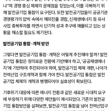
냐
”
며 경쟁 중심 체제의 문제점을 짚었는데
,
이를 극복하기 위
해 발전공기업 통합이 요구된다
.
또한 발전공기업들이 공공기관
경영평가의 압박 속에서 해외진출 경합
,
신재생에너지 등 유사
사업 중복투자를 하면서 단기적 성과 추구에 매몰되고 있는 상
황을 해소할 필요도 제기된다
.
발전공기업 통합
·
개혁 방안
그렇다면 발전공기업 통합
·
개혁은 어떻게 추진해야 할까
?
발전
공기업 통합은 정의로운 전환에 기반해야 하고
, ‘
공공재생에너
지
’
에 기반하여 추진되어야 하며
,
발전공기업 체제 개편
,
나아가
전력산업 구조개혁과 함께 가야 한다
.
발전공기업 통합은 발전
공기업 체제의 개혁과 병행되어야 실효성이 확보된다
.
기후위기 대응에 따른 에너지 전환과 같은 새로운 시대적 요구
에 부응하기 위해 다양한 제안들이 제시되었다
.
기존의 발전공
기업 통합방안을 살펴보면
,
발전공기업 통합을 넘어 전력산업구