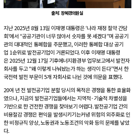
출처: 장혜경의원실
지난
2025
년
8
월
13
일 이재명 대통령은
‘
나라 재정 절약 간담
회
’
에서
“
공공기관이 너무 많아서 숫자를 못 세겠다
”
며 공공기
관의 대대적인 통폐합을 주문했고
,
이러한 통폐합 대상 공기
업
1
순위로 발전공기업이 거론되었다
.
이후 이재명 대통령
은
2025
년
12
월
17
일 기후에너지환경부 업무보고에서 발전자
회사를 두고
“
왜 이렇게 나눠놨는가 하는 생각이 든다
”
면서 한
국전력 발전 부문이
5
개 자회사로 나뉜 것에 의문을 표했다
.
20
여 년 전 발전공기업 분할 당시의 목적은 경쟁을 통한 효율화
였으나
,
지금의 발전공기업들에서는 지역적
·
기술적 차별성을
기반으로 한 건전한 경쟁을 찾아보기 어렵다
.
발전공기업 간의
비용절감 경쟁은 편익을 발생시키기는커녕 위험의 외주화로 인
한 비정규직 양상
,
노동권과 노동조건의 악화 등의 문제를 낳았
다
.