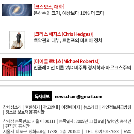
[코스모스, 대화]
은하수의 크기, 예상보다 10% 더 크다
[크리스 헤지스(Chris Hedges)]
백악관의 대부, 트럼프의 마피아 정치
[마이클 로버츠(Michael Roberts)]
인플레이션 이론 2부: 비주류 경제학과 마르크스주의
독자제보
newscham@gmail.com
참세상소개
|
후원하기
|
광고안내
|
이전페이지
|
뉴스레터
|
개인정보취급방침
|
청소년 보호책임:홍석만
참세상 등록번호: 서울 아 00111 | 등록일자: 2005년 11월 8일 | 발행인: 홍석만
| 편집인: 홍석만
서울
시 마포구 양화로8길 17-28, 2층 2015호
| TEL: (02)701-7688 | FAX: