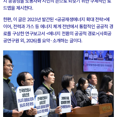
지 공공성을 노동자와 시민의 손으로 되찾기 위한 구체적인 로
드맵을 제시한다
.
한편
,
이 글은
2023
년 발간된
<
공공재생에너지 확대 전략
>
에
이어
,
전력과 가스 등 에너지 체계 전반에서 통합적인 공공적 경
로를 구상한 연구보고서
<
에너지 전환의 공공적 경로
>(
사회공
공연구원 외
, 2026)
를 요약
·
소개하는 글이다
.