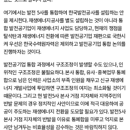
여기에서는 발전
5
사를 통합하여 한국발전공사를 설립하는 안
을 제시한다
.
재생에너지공사를 별도 설립하는 것이 아니라 통
합 발전공기업이 재생에너지 사업도 담당하고
,
현재의 쟁점을
탈석탄과 재생에너지 전환에 따른 발전공기업 재편으로 국한시
켜 우선은 한국수력원자력은 제외하고 발전공기업 통합 논의를
진행하자는 것이다
.
발전공기업 통합 과정에서 구조조정이 발생할 수도 있으나
,
인
위적인 구조조정은 불필요하다
.
본사 통합
,
유사
·
중복업무 통폐
합으로 남은 인력은 사업소의 부족 인원을 채우고 신규 재생에
너지 개발사업에 투입하면 구조조정의 여지는 최소화될 것이기
때문이다
.
그리고 현 발전
5
사 본사 거점 지자체와 지역주민의
반발 문제의 경우 정치적인 사안이므로 이에 적극 대응하여 공
공이 주도하는 재생에너지 전환을 도모할 필요가 있다
.
발전
5
사
본사 거점 지자체의 반발을 이유로 통폐합을 미루고 억지로 본
사만 남겨두는 비효율성을 감수하는 것은 바람직하지 않다
.