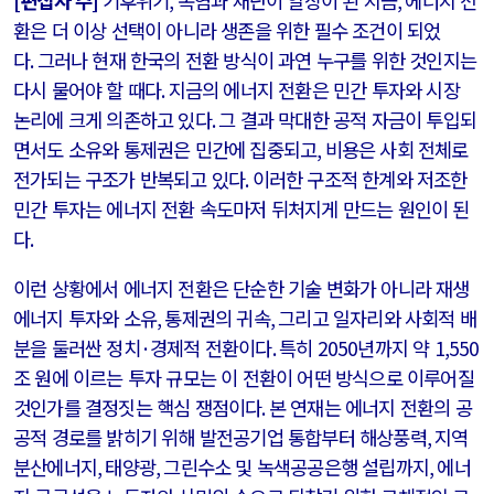
[
편집자 주
]
기후위기
,
폭염과 재난이 일상이 된 지금
,
에너지 전
환은 더 이상 선택이 아니라 생존을 위한 필수 조건이 되었
다
.
그러나 현재 한국의 전환 방식이 과연 누구를 위한 것인지는
다시 물어야 할 때다
.
지금의 에너지 전환은 민간 투자와 시장
논리에 크게 의존하고 있다
.
그 결과 막대한 공적 자금이 투입되
면서도 소유와 통제권은 민간에 집중되고
,
비용은 사회 전체로
전가되는 구조가 반복되고 있다
.
이러한 구조적 한계와 저조한
민간 투자는 에너지 전환 속도마저 뒤처지게 만드는 원인이 된
다
.
이런 상황에서 에너지 전환은 단순한 기술 변화가 아니라 재생
에너지 투자와 소유
,
통제권의 귀속
,
그리고 일자리와 사회적 배
분을 둘러싼 정치
·
경제적 전환이다
.
특히
2050
년까지 약
1,550
조 원에 이르는 투자 규모는 이 전환이 어떤 방식으로 이루어질
것인가를 결정짓는 핵심 쟁점이다
.
본 연재는 에너지 전환의 공
공적 경로를 밝히기 위해 발전공기업 통합부터 해상풍력
,
지역
분산에너지
,
태양광
,
그린수소 및 녹색공공은행 설립까지
,
에너