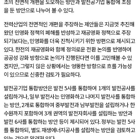
조의 전면적 개편을 도모하는 방안과 발전공기업 통합에 초점
을 둔 방안으로 나누어 볼 수 있다
.
전력산업의 전면적인 개편을 주장하는 제안들은 지금껏 추진해
왔던 민영화 정책의 폐해를 반성하고 재공영화 정책으로 주장
되기보다는
,
민영화를 더욱 진척시키기 위한 방편으로 제시되고
있다
.
한전의 재공영화와 함께 정의로운 전환 논의를 반영하여
공공성 강화 방향으로 논의가 진행된다면 이를 고민해볼 수 있
겠지만
,
그렇지 않은 상황에서는 엉뚱한 방향으로 흐를 가능성
이 있으므로 신중한 검토가 필요하다
.
발전공기업 통합방안은 발전
5
사를 통합하여
1
개의 발전공사를
설립하거나
,
일부 발전사는 민영화하고 나머지 발전사를 통합하
는 방안
, 2
개로 통합하여 중부발전과 남부발전을 설립하거나 한
수원까지 포함하여
3
개 권역의 발전자회사를 설립하는 방안과
발전
6
사를 통합하는 방안 등이 제시되어 있다
.
정부는 발전
5
사
를 통합하되
,
별도 재생에너지공사를 설립하는 방안을 검토하고
있는 것으로 알려져 있다
.