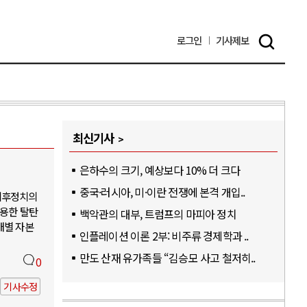
로그인
기사
제보
최신기사
은하수의 크기, 예상보다 10% 더 크다
중국·러시아, 미·이란 전쟁에 본격 개입..
기후정치의
활용한 탈탄
백악관의 대부, 트럼프의 마피아 정치
개별 자본
인플레이션 이론 2부: 비주류 경제학과 ..
만도 산재 유가족들 “김승모 사고 철저히..
0
기사수정