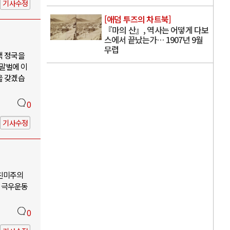
기사수정
[애덤 투즈의 차트북]
『마의 산』, 역사는 어떻게 다보
스에서 끝났는가… 1907년 9월
무렵
핵 정국을
 말벌에 이
을 갖겠습
0
기사수정
-친미주의
 극우운동
0