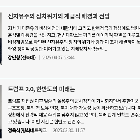
신자유주의 정치위기의 계급적 배경과 전망
21세기 미증유의 비상계엄과 내란사태 그리고 탄핵정국의 형성에도 법원
윤석열 대통령을 석방하고, 헌법재판소는 평의를 이어가며 판결을 미루고
비상계엄으로 확인된 신자유주의 정치의 위기 배경과 이 조차 해결하지 
좌왕 정치적 공방만 이어가고 있는 지배정치세력들의...
강민형(전북대)
2025.04.07. 23:44
트럼프 2.0, 한반도의 미래는
트럼프 재집권 이후 일종의 실용주의 군사정책이 가시화하면서 주한미군 
구조조정, 북의 핵 보유 인정, 북미 대화 가능성 등이 확산하고 있습니다. 
상황에서 전략적 대응 수위를 낮추지 않고 있으며, 북러 관계 밀착도 변수
고 있습니다. 이번 시간은 한반도 관련 주...
정욱식(평화네트워크
2025.03.30. 11:57