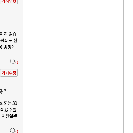
기사수정
보이지 않습
·봉쇄도 한
대응 방향에
0
기사수정
용”
화되는 30
력,용수를
혜 지원일뿐
0