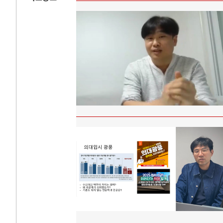
AI와 인간
러시
중국 AI, 저가 공세로 글로벌 토큰 시..
전쟁의 추상화: 
AI 국부펀드 구상 놓고 미국 진보진영 ..
EU·우크라이나 
AI 데이터센터 반대 투쟁은 새로운 글로..
나토, 우크라 군사
AI의 숨은 환경 비용: 데이터센터 확산..
우크라이나, 덴마
AI는 어떻게 미국 민주주의를 잠식하고 ..
러·우크라, 대규