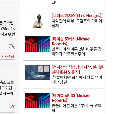
크다
[크리스 헤지스(Chris Hedges)]
백악관의 대부, 트럼프의 마피아
은 구속된
정치
 있습니다.
못하고 우왕
[마이클 로버츠(Michael
Roberts)]
0
인플레이션 이론 2부: 비주류 경
제학과 마르크스주의
기사수정
[전자산업 직업병의 시작, 실리콘
밸리 IBM 노동자]
④ 좋아했던 회사에서 암을 얻어
떠난 남편
축소 또는
북도 이런
로 작용하
[마이클 로버츠(Michael
Roberts)]
인플레이션 이론 1부: 주류 경제
0
학