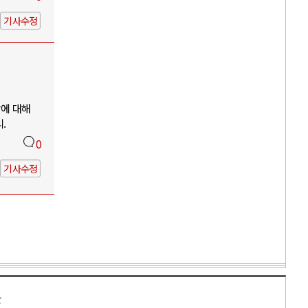
기사수정
망에 대해
.
0
기사수정
만