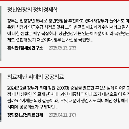
정년연장의 정치경제학
정부는 법정정년 65세로 정년연장을 추진하고 있다(새정부가 들어서도 마
아-우크라이나 전쟁
중동 위기
은퇴 시점과 연금수급 시점을 맞춰 노인 빈곤을 해소하기 위해서라고 말하
에 대한 셈법은 매우 복잡하다. 정년연장에는 임금체계뿐 아니라 국민연금
제도 결합해 있기 때문이다. 정부는 사실상 국민연...
우크라이나, 대리전의 역..
호르무즈 갈등 격화, 트럼프 정치·경제 
홍석만(참세상연구소
2025.05.13. 2:33
드론 협력 직후, 러시아..
호르무즈 해협 통행료를 철회한 트
지원 2027년까지 공..
이란, 호르무즈 해협 봉쇄 선택한 배
크, 에스토니아, 네덜란..
트럼프, 이란 압박수단 한계 직면
의료재난 시대의 공공의료
모 공습 주고받아…민간 ..
하마스, 가자 통치권 이양으로 휴전 의
2024년 2월 정부가 의대 정원 2,000명 증원을 발표힌 후 1년 넘게 이어지
정 대치 상황인 ‘의료재난' 시대. 과연 대통령 파면과 조기 대선으로 이 위
될까요? 이제는 의정 갈등이 왜, 무엇 때문에 생긴지도 희미해진 상황에서
시대에 공공의료가 구체적인 ...
정형준(보건의료단체
2025.04.11. 1:07