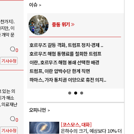
이슈
찬가지).
AI와 인간
지만, 이
 개악 문
..
중국 AI, 저가 공세로 글로벌 토큰 시..
전쟁
0
럼프
AI 국부펀드 구상 놓고 미국 진보진영 ..
EU
기사수정
경
AI 데이터센터 반대 투쟁은 새로운 글로..
나토
AI의 숨은 환경 비용: 데이터센터 확산..
우크
지..
AI는 어떻게 미국 민주주의를 잠식하고 ..
러·
고 있는 의
기가 해소
, 의료재난
오피니언
0
[코스모스, 대화]
은하수의 크기, 예상보다 10% 더
기사수정