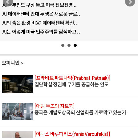
AI 국부펀드 구상 놓고 미국 진보진영 ..
AI 데이터센터 반대 투쟁은 새로운 글로..
AI의 숨은 환경 비용: 데이터센터 확산..
AI는 어떻게 미국 민주주의를 잠식하고 ..
오피니언
[프라바트 파트나익(Prabhat Patnaik)]
집단학살 정권에 무기를 공급하는 인도
[애덤 투즈의 차트북]
중국은 개발도상국의 산업화를 가로막고 있는가
[야니스 바루파키스(Yanis Varoufakis)]