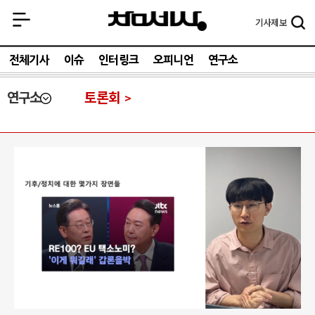
기사
제보
전체기사
이슈
인터링크
오피니언
연구소
연구소
토론회