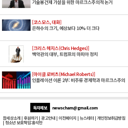
기술봉건제 가설을 위한 마르크스주의적 논거
[코스모스, 대화]
은하수의 크기, 예상보다 10% 더 크다
[크리스 헤지스(Chris Hedges)]
백악관의 대부, 트럼프의 마피아 정치
[마이클 로버츠(Michael Roberts)]
인플레이션 이론 2부: 비주류 경제학과 마르크스주의
독자제보
newscham@gmail.com
참세상소개
|
후원하기
|
광고안내
|
이전페이지
|
뉴스레터
|
개인정보취급방침
|
청소년 보호책임:홍석만