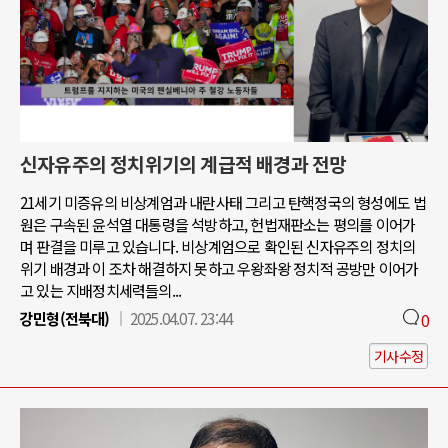
신자유주의 정치위기의 계급적 배경과 전망
21세기 미증유의 비상계엄과 내란사태 그리고 탄핵정국의 형성에도 법
원은 구속된 윤석열 대통령을 석방하고, 헌법재판소는 평의를 이어가
며 판결을 미루고 있습니다. 비상계엄으로 확인된 신자유주의 정치의
위기 배경과 이 조차 해결하지 못하고 우왕좌왕 정치적 공방만 이어가
고 있는 지배정치세력들의...
강민형(전북대)
2025.04.07. 23:44
0
기사수정