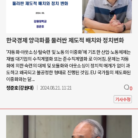
한국경제 양극화를 둘러싼 제도적 배치와 정치변화
‘자동화-아웃소싱-탈숙련 및 노동의 이중화’에 기초한 산업-노동체제는
재벌 대기업의 수직계열화 또는 준수직계열화 로 이어짐. 문제는 자동
화에 의한 숙련의 대체 및 모듈화와 아웃소싱이 정치적 매개가 없이 과
도하고 왜곡되고 불공정한 형태로 진행된 것임. EU 국가들의 제도화된
이중화와는 달...
정준호(강원대)
2024.08.21. 11:21
0
기사수정