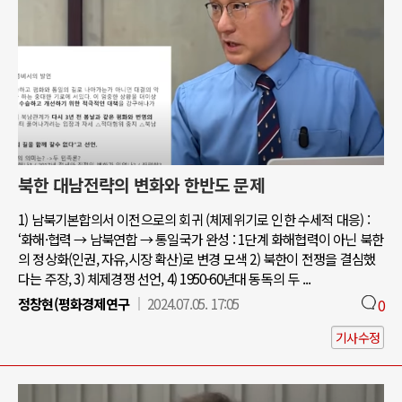
북한 대남전략의 변화와 한반도 문제
1) 남북기본합의서 이전으로의 회귀 (체제위기로 인한 수세적 대응) :
‘화해·협력 → 남북연합 → 통일국가 완성 : 1단계 화해협력이 아닌 북한
의 정상화(인권, 자유,시장 확산)로 변경 모색 2) 북한이 전쟁을 결심했
다는 주장, 3) 체제경쟁 선언, 4) 1950-60년대 동독의 두 ...
정창현(평화경제연구
2024.07.05. 17:05
0
기사수정