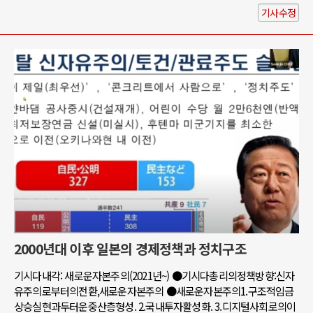
기사수정
2000년대 이후 일본의 경제정책과 정치구조
기시다내각: 새로운자본주의(2021년~) ●기시다총리의정책방향:신자
유주의로부터의전환,새로운자본주의 ●새로운자본주의1.구조적임금
상승실현과두터운중산층형성. 2.국내투자활성화. 3.디지털사회로의이