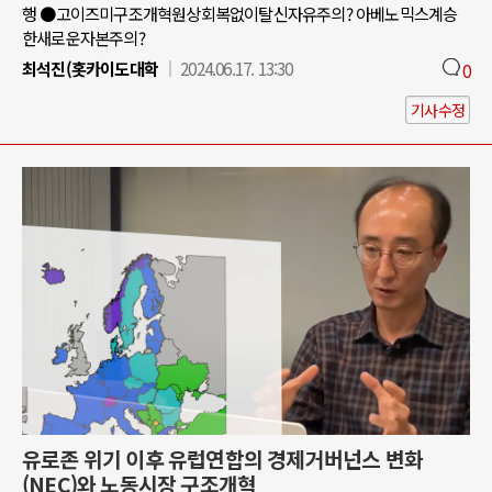
행 ●고이즈미구조개혁원상회복없이탈신자유주의? 아베노믹스계승
한새로운자본주의?
최석진(홋카이도대학
2024.06.17. 13:30
0
기사수정
유로존 위기 이후 유럽연합의 경제거버넌스 변화
(NEC)와 노동시장 구조개혁