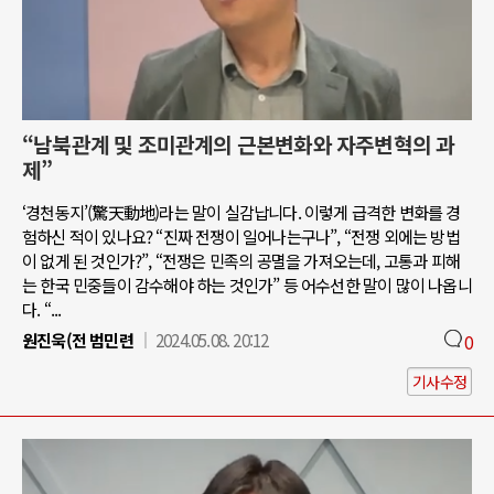
“남북관계 및 조미관계의 근본변화와 자주변혁의 과
제”
‘경천동지’(驚天動地)라는 말이 실감납니다. 이렇게 급격한 변화를 경
험하신 적이 있나요? “진짜 전쟁이 일어나는구나”, “전쟁 외에는 방법
이 없게 된 것인가?”, “전쟁은 민족의 공멸을 가져오는데, 고통과 피해
는 한국 민중들이 감수해야 하는 것인가” 등 어수선한 말이 많이 나옵니
다. “...
원진욱(전 범민련
2024.05.08. 20:12
0
기사수정