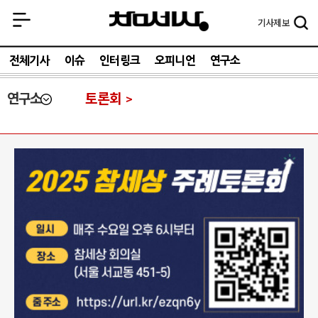
기사
제보
전체기사
이슈
인터링크
오피니언
연구소
연구소
토론회