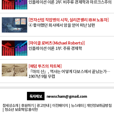
인플레이션 이론 2부: 비주류 경제학과 마르크스주의
[전자산업 직업병의 시작, 실리콘밸리 IBM 노동자]
④ 좋아했던 회사에서 암을 얻어 떠난 남편
[마이클 로버츠(Michael Roberts)]
인플레이션 이론 1부: 주류 경제학
[애덤 투즈의 차트북]
『마의 산』, 역사는 어떻게 다보스에서 끝났는가…
1907년 9월 무렵
독자제보
newscham@gmail.com
참세상소개
|
후원하기
|
광고안내
|
이전페이지
|
뉴스레터
|
개인정보취급방침
|
청소년 보호책임:홍석만