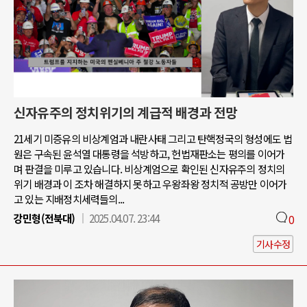
신자유주의 정치위기의 계급적 배경과 전망
21세기 미증유의 비상계엄과 내란사태 그리고 탄핵정국의 형성에도 법
원은 구속된 윤석열 대통령을 석방하고, 헌법재판소는 평의를 이어가
며 판결을 미루고 있습니다. 비상계엄으로 확인된 신자유주의 정치의
위기 배경과 이 조차 해결하지 못하고 우왕좌왕 정치적 공방만 이어가
고 있는 지배정치세력들의...
강민형(전북대)
2025.04.07. 23:44
0
기사수정