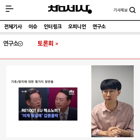
기사
제보
전체기사
이슈
인터링크
오피니언
연구소
연구소
토론회