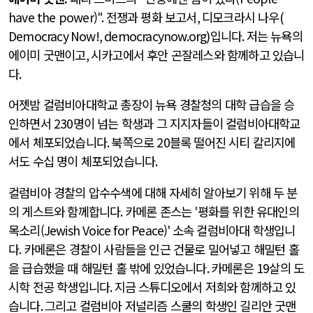
have the power)
".
전쟁과 평화 보고서
,
디모크라시 나우
(
Democracy Now!, democracynow.org)
입니다
.
저는 뉴욕의
에이미 굿맨이고
,
시카고에서 후안 곤잘레스와 함께하고 있습니
다
.
어젯밤 컬럼비아대학교 총장이 뉴욕 경찰청의 대학 급습을 승
인하면서
230
명이 넘는 학생과 그 지지자들이 컬럼비아대학교
에서 체포되었습니다
.
북쪽으로
20
블록 떨어진 시티 칼리지에
서도 수십 명이 체포되었습니다
.
컬럼비아 경찰의 압수수색에 대해 자세히 알아보기 위해 두 분
의 게스트와 함께합니다
.
카메론 존스는
'
평화를 위한 유대인의
목소리(Jewish Voice for Peace)
'
소속 컬럼비아대 학생입니
다
.
카메론은 경찰이 사람들을 인근 건물로 밀어넣고 해밀턴 홀
을 급습했을 때 해밀턴 홀 밖에 있었습니다
.
카메론은
19
살의 도
시학 전공 학생입니다
.
지금 스튜디오에서 저희와 함께하고 있
습니다
.
그리고 컬럼비아 저널리즘 스쿨의 학생인 길리안 굿맨