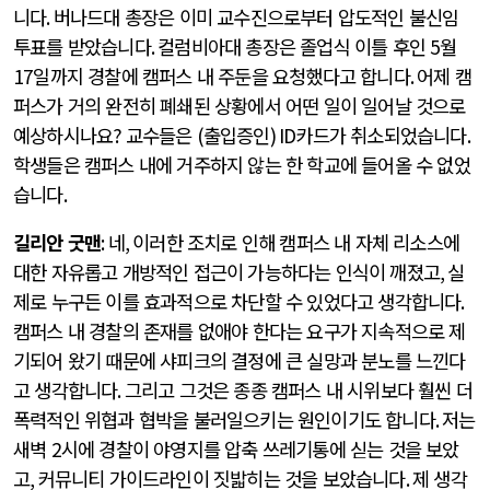
니다
.
버나드대 총장은 이미 교수진으로부터 압도적인 불신임
투표를 받았습니다
.
컬럼비아대 총장은 졸업식 이틀 후인
5
월
17
일까지 경찰에 캠퍼스 내 주둔을 요청했다고 합니다
.
어제 캠
퍼스가 거의 완전히 폐쇄된 상황에서 어떤 일이 일어날 것으로
예상하시나요
?
교수들은
(
출입증인
) ID
카드가 취소되었습니다
.
학생들은 캠퍼스 내에 거주하지 않는 한 학교에 들어올 수 없었
습니다
.
길리안 굿맨
:
네
,
이러한 조치로 인해 캠퍼스 내 자체 리소스에
대한 자유롭고 개방적인 접근이 가능하다는 인식이 깨졌고
,
실
제로 누구든 이를 효과적으로 차단할 수 있었다고 생각합니다
.
캠퍼스 내 경찰의 존재를 없애야 한다는 요구가 지속적으로 제
기되어 왔기 때문에 샤피크의 결정에 큰 실망과 분노를 느낀다
고 생각합니다
.
그리고 그것은 종종 캠퍼스 내 시위보다 훨씬 더
폭력적인 위협과 협박을 불러일으키는 원인이기도 합니다
.
저는
새벽
2
시에 경찰이 야영지를 압축 쓰레기통에 싣는 것을 보았
고
,
커뮤니티 가이드라인이 짓밟히는 것을 보았습니다
.
제 생각