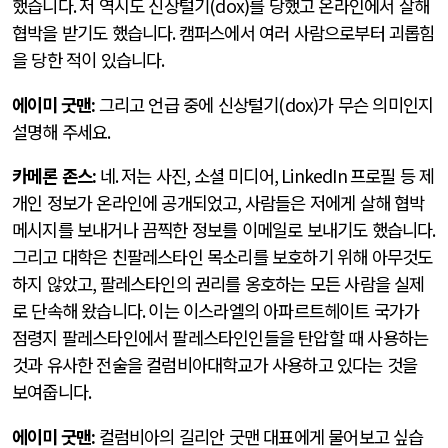
했습니다
.
저 역시도 신상털기
(dox)
를 당했고 온라인에서 살해
협박을 받기도 했습니다
.
캠퍼스에서 여러 사람으로부터 괴롭힘
을 당한 적이 있습니다
.
에이미 굿맨
:
그리고 언급 중에 신상털기
(dox)
가 무슨 의미인지
설명해 주세요
.
카메론 존스
:
네
.
저는 사진
,
소셜 미디어
, LinkedIn
프로필 등 제
개인 정보가 온라인에 공개되었고
,
사람들은 저에게 살해 협박
메시지를 보내거나 끔찍한 정보를 이메일로 보내기도 했습니다
.
그리고 대학은 친팔레스타인 목소리를 보호하기 위해 아무것도
하지 않았고
,
팔레스타인의 권리를 옹호하는 모든 사람을 실제
로 단속해 왔습니다
.
이는 이스라엘의 아파르트헤이트 국가가
점령지 팔레스타인에서 팔레스타인인들을 탄압할 때 사용하는
것과 유사한 전술을 컬럼비아대학교가 사용하고 있다는 것을
보여줍니다
.
에이미 굿맨
:
컬럼비아의 길리안 굿맨 대표에게 물어보고 싶습