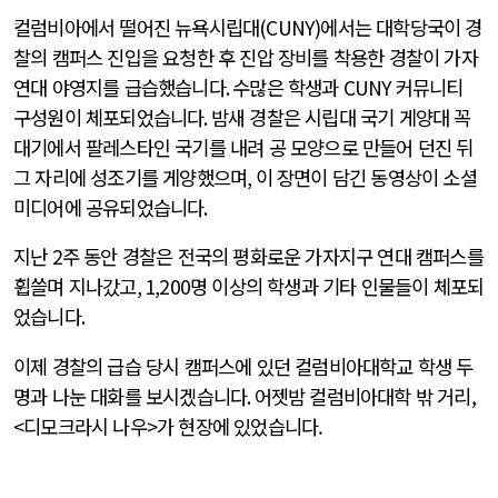
컬럼비아에서 떨어진 뉴욕시립대
(CUNY)
에서는 대학당국이 경
찰의 캠퍼스 진입을 요청한 후 진압 장비를 착용한 경찰이 가자
연대 야영지를 급습했습니다
.
수많은 학생과
CUNY
커뮤니티
구성원이 체포되었습니다
.
밤새 경찰은 시립대 국기 게양대 꼭
대기에서 팔레스타인 국기를 내려 공 모양으로 만들어 던진 뒤
그 자리에 성조기를 게양했으며
,
이 장면이 담긴 동영상이 소셜
미디어에 공유되었습니다
.
지난
2
주 동안 경찰은 전국의 평화로운 가자지구 연대 캠퍼스를
휩쓸며 지나갔고
, 1,200
명 이상의 학생과 기타 인물들이 체포되
었습니다
.
이제 경찰의 급습 당시 캠퍼스에 있던 컬럼비아대학교 학생 두
명과 나눈 대화를 보시겠습니다
.
어젯밤 컬럼비아대학 밖 거리,
<디모크라시 나우>가 현장에 있었습니다.