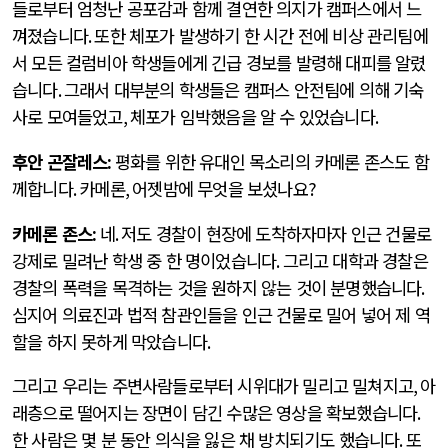
들로부터 엄청난 공포감과 함께 결연한 의지가 캠퍼스에서 느
껴졌습니다
.
또한 체포가 발생하기 한 시간 전에 비상 관리팀에
서 모든 컬럼비아 학생들에게 긴급 경보를 발령해 대피를 알렸
습니다
.
그래서 대부분의 학생들은 캠퍼스 안전팀에 의해 기숙
사로 모여들었고
,
체포가 임박했음을 알 수 있었습니다
.
후안 곤잘레스
:
평화를 위한 유대인 목소리의 카메론 존스도 함
께합니다
.
카메론
,
어젯밤에 무엇을 보셨나요
?
카메론 존스
:
네
.
저도 경찰이 현장에 도착하자마자 인근 건물로
강제로 밀려난 학생 중 한 명이었습니다
.
그리고 대학과 경찰은
경찰의 폭력을 목격하는 것을 원하지 않는 것이 분명했습니다
.
심지어 의료진과 법적 참관인들을 인근 건물로 밀어 넣어 제 역
할을 하지 못하게 막았습니다
.
그리고 우리는 주변사람들로부터 시위대가 밀리고 밀쳐지고
,
아
래층으로 떨어지는 장면이 담긴 수많은 영상을 확보했습니다
.
한 사람은 몇 분 동안 의식을 잃은 채 방치되기도 했습니다
.
또