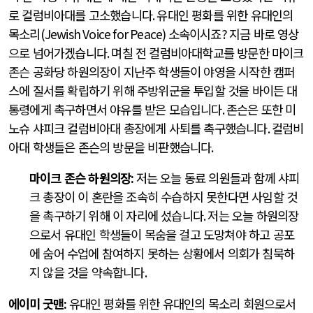
로 컬럼비아대를 고소했습니다
.
유대인 평화를 위한 유대인의
목소리
(Jewish Voice for Peace)
소속이시죠
?
지금 바로 영상
으로 넘어가겠습니다
.
며칠 전 컬럼비아대학교를 방문한 마이크
존슨 공화당 하원의장이 지난주 학생들이 야영을 시작한 캠퍼
스에 질서를 확립하기 위해 주방위군을 투입할 것을 바이든 대
통령에게 촉구하면서 야유를 받은 모습입니다
.
존슨은 또한 미
노슈 샤피크 컬럼비아대 총장에게 사퇴를 촉구했습니다
.
컬럼비
아대 학생들은 존슨의 방문을 비판했습니다
.
마이크 존슨 하원의장
:
저는 오늘 동료 의원들과 함께 샤피
크 총장이 이 혼란을 조속히 수습하지 못한다면 사임할 것
을 촉구하기 위해 이 자리에 섰습니다
.
저는 오늘 하원의장
으로서 유대인 학생들이 목숨을 걸고 도망쳐야 하고 공포
에 숨어 수업에 참여하지 못하는 상황에서 의회가 침묵하
지 않을 것을 약속합니다
.
에이미 굿맨
:
유대인 평화를 위한 유대인의 목소리 회원으로서