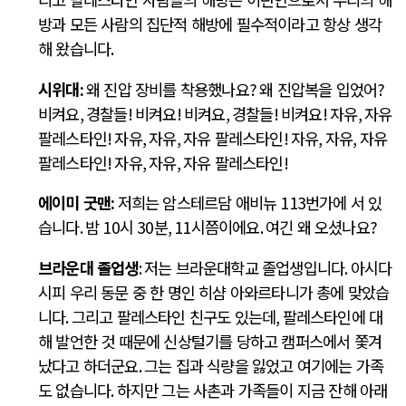
방과 모든 사람의 집단적 해방에 필수적이라고 항상 생각
해 왔습니다
.
시위대
:
왜 진압 장비를 착용했나요
?
왜 진압복을 입었어
?
비켜요
,
경찰들
!
비켜요
!
비켜요
,
경찰들
!
비켜요
!
자유
,
자유
팔레스타인
!
자유
,
자유
,
자유 팔레스타인
!
자유
,
자유
,
자유
팔레스타인
!
자유
,
자유
,
자유 팔레스타인
!
에이미 굿맨
:
저희는 암스테르담 애비뉴
113
번가에 서 있
습니다
.
밤
10
시
30
분
, 11
시쯤이에요
.
여긴 왜 오셨나요
?
브라운대 졸업생
:
저는 브라운대학교 졸업생입니다
.
아시다
시피 우리 동문 중 한 명인 히샴 아와르타니가 총에 맞았습
니다
.
그리고 팔레스타인 친구도 있는데
,
팔레스타인에 대
해 발언한 것 때문에 신상털기를 당하고 캠퍼스에서 쫓겨
났다고 하더군요
.
그는 집과 식량을 잃었고 여기에는 가족
도 없습니다
.
하지만 그는 사촌과 가족들이 지금 잔해 아래