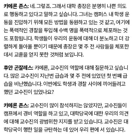
카메론 존스
:
네
.
그렇죠
.
그래서 대학 총장은 분명히 나쁜 의도
로 행동하고 있다고 말하고 싶습니다
.
그녀는 캠퍼스 내 학생 운
동을 진압하기 위해 모든 방법을 동원하고 있는 것 같고
,
여기에
는 폭력적인 경찰을 투입해 수백 명을 폭력적으로 체포하는 것
도 포함됩니다
.
학생들이 우리의 운동에 대해 더 분노하고 더 강
렬하게 돌아올 뿐이기 때문에 총장은 몇 주 전 사람들을 체포한
데서 교훈을 얻지 못한 것처럼 보입니다
.
후안 곤잘레스
:
카메론
,
교수진의 역할에 대해 질문하고 싶습니
다
.
많은 교수진이 지난번 급습과 몇 주 전에 있었던 첫 번째 급
습을 비난했습니다
.
이번에도 학생과 경찰 사이에 끼어들려고
했던 교수진이 있었나요
?
카메론 존스
:
교수진이 많이 참석하지는 않았지만
,
교수진들이
캠프에서 경비 역할을 하고 있고
,
대학당국에 대한 우리의 의견
에 대해 교수진의 광범위한 지지를 받고 있습니다
.
교수진은 대
학당국이 행한 일을 규탄하는 데 있어 우리 편에 서 있습니다
.