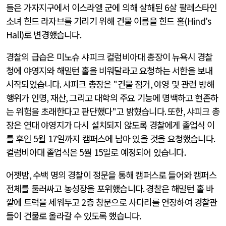
들은 가자지구에서 이스라엘 군에 의해 살해된
6
살 팔레스타인
소녀 힌드 라자브를 기리기 위해 건물 이름을 힌드 홀
(Hind's
Hall)
로 변경했습니다
.
경찰의 급습은 미노슈 샤피크 컬럼비아대 총장이 뉴욕시 경찰
청에 야영지와 해밀턴 홀을 비워달라고 요청하는 서한을 보내
시작되었습니다
.
샤피크 총장은
"
건물 점거
,
야영 및 관련 방해
행위가 인명
,
재산
,
그리고 대학의 주요 기능에 명백하고 현존하
는 위험을 초래한다고 판단했다
"
고 밝혔습니다
.
또한
,
샤피크 총
장은 연대 야영지가 다시 설치되지 않도록 경찰에게 졸업식 이
틀 후인
5
월
17
일까지 캠퍼스에 남아 있을 것을 요청했습니다
.
컬럼비아대 졸업식은
5
월
15
일로 예정되어 있습니다
.
어젯밤
,
수백 명의 경찰이 정문을 통해 캠퍼스로 들어와 캠퍼스
전체를 둘러싸고 농성장을 포위했습니다
.
경찰은 해밀턴 홀 바
깥에 트럭을 세워두고
2
층 창문으로 사다리를 연장하여 경찰관
들이 건물로 올라갈 수 있도록 했습니다
.