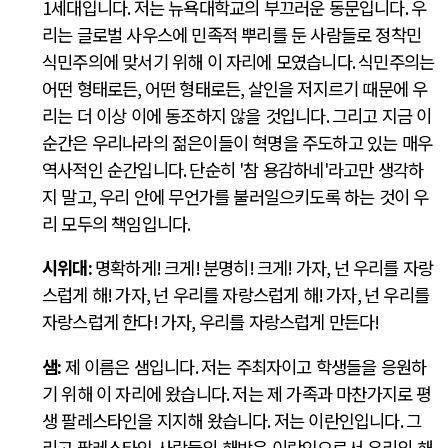
1
세대입니다
.
저는 뉴욕대학교의 부끄러운 동문입니다
.
우
리는 글로벌 사우스에 민족적 뿌리를 둔 사람들로 정착민
식민주의에 맞서기 위해 이 자리에 모였습니다
.
식민주의는
어떤 형태로든
,
어떤 형태로든
,
살인을 저지르기 때문에 우
리는 더 이상 이에 동조하지 않을 것입니다
.
그리고 지금 이
순간은 우리나라의 젊은이들이 혁명을 주도하고 있는 매우
역사적인 순간입니다
.
단순히
'
참 용감하네
'
라고만 생각하
지 말고
,
우리 안에 무언가를 불러일으키도록 하는 것이 우
리 모두의 책임입니다
.
시위대
:
명확하게
!
크게
!
분명히
!
크게
!
가자
,
넌 우리를 자랑
스럽게 해
!
가자
,
넌 우리를 자랑스럽게 해
!
가자
,
넌 우리를
자랑스럽게 한다
!
가자
,
우리를 자랑스럽게 만든다
!
샘
:
제 이름은 샘입니다
.
저는 주최자이고 학생들을 응원하
기 위해 이 자리에 왔습니다
.
저는 제 가족과 마찬가지로 평
생 팔레스타인을 지지해 왔습니다
.
저는 이란인입니다
.
그
리고 팔레스타인 사람들의 해방은 이란인으로서 우리의 해