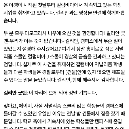
은 야영이 시작된 첫날부터 컬럼비아에서 계속되고 있는 학생
시위를 취재하고 있습니다
. 길리안과는 영상을 연결해 함께하겠
습니다.
두 분 모두 디모크라시 나우에 오신 것을 환영합니다
!
길리안 굿
맨
-
우리가 아는 것이 없습니다
.-
길리안
,
캠퍼스에서 무슨 일이
있었는지 설명해 주시겠어요
?
여기서 정말 흥미로운 점은 저널
리즘 스쿨인 컬럼비아
J
스쿨이 경찰의 급습을 간과하고 있다는
점입니다
.
실제로 이 사건을 취재하던 컬럼비아 저널리즘 학생
들과 다른 학생들은 경찰로부터
(
건물
)
안에 있지 않으면 체포될
수 있다는 말을 들었습니다
.
길리안
,
함께 해주셔서 감사합니다
.
길리안 굿맨
:
이 자리에 오게 되어 정말 기쁩니다
.
맞아요
,
에이미
.
사실 저널리즘 스쿨의 많은 학생들이 캠퍼스에
들어갈 수 있었던 유일한 이유는 전날 밤 건물에서 잠을 잤기 때
문입니다
.
학교 측에서 기숙사에 있는 학생들만 캠퍼스에 출입
할 수 있도록 제한했기 때문입니다
.
그래서 우리가 목격할 수 있