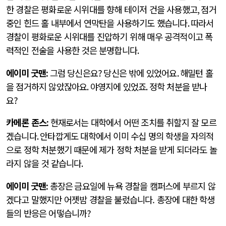
한 경찰은 평화로운 시위대를 향해 테이저 건을 사용했고
,
점거
중인 힌드 홀 내부에서 연막탄을 사용하기도 했습니다
.
따라서
경찰이 평화로운 시위대를 진압하기 위해 매우 공격적이고 폭
력적인 전술을 사용한 것은 분명합니다
.
에이미 굿맨
:
그럼 당신은요
?
당신은 밖에 있었어요
.
해밀턴 홀
을 점거하지 않았잖아요
.
야영지에 있었죠
.
정학 처분을 받나
요
?
카메론 존스
:
현재로서는 대학에서 어떤 조치를 취할지 잘 모르
겠습니다
.
안타깝게도 대학에서 이미 수십 명의 학생을 자의적
으로 정학 처분했기 때문에 제가 정학 처분을 받게 되더라도 놀
라지 않을 것 같습니다
.
에이미 굿맨
:
총장은
금요일에 뉴욕 경찰을 캠퍼스에 부르지 않
겠다고 말했지만 어젯밤 경찰을 불렀습니다. 총장에 대한 학생
들의 반응은 어떻습니까
?