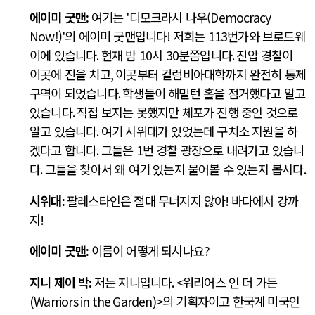
에이미 굿맨
:
여기는
'디모크라시
나우(
Democracy
Now!
)
'
의 에이미 굿맨입니다
!
저희는
113
번가와 브로드웨
이에 있습니다
.
현재 밤
10
시
30
분쯤입니다
.
진압 경찰이
이곳에 진을 치고
,
이곳부터
컬럼비아대학까지 완전히 통제
구역이 되었습니다
.
학생들이 해밀턴 홀을 점거했다고 알고
있습니다
.
직접 보지는 못했지만 체포가 진행 중인 것으로
알고 있습니다
.
여기 시위대가 있었는데 구치소 지원을 하
겠다고 합니다
.
그들은
1
번 경찰 광장으로 내려가고 있습니
다
.
그들을 찾아서 왜 여기 있는지 물어볼 수 있는지 봅시다
.
시위대
:
팔레스타인은 절대 무너지지 않아
!
바다에서 강까
지
!
에이미 굿맨
:
이름이 어떻게 되시나요
?
지니 제이 박
:
저는 지니입니다
.
<
워리어스 인 더 가든
(Warriors in the Garden)>
의 기획자이고 한국계 미국인