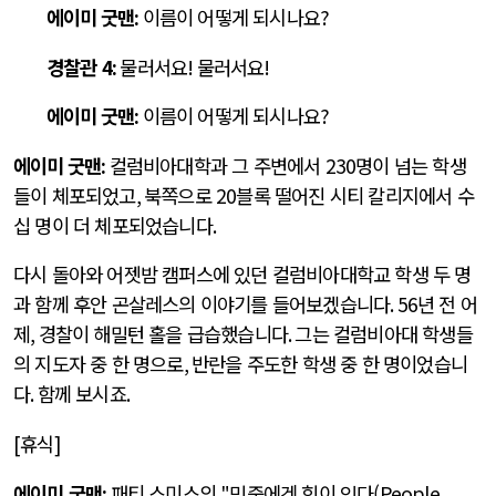
에이미 굿맨
:
이름이 어떻게 되시나요
?
경찰관
4:
물러서요
!
물러서요
!
에이미 굿맨
:
이름이 어떻게 되시나요
?
에이미 굿맨
:
컬럼
비아대학과 그 주변에서
230
명이 넘는 학생
들이 체포되었고
,
북쪽으로
20
블록 떨어진 시티 칼리지에서 수
십 명이 더 체포되었습니다
.
다시 돌아와 어젯밤 캠퍼스에 있던 컬럼비아대학교 학생 두 명
과 함께 후안 곤살레스의 이야기를 들어보겠습니다
. 56
년 전 어
제
,
경찰이 해밀턴 홀을 급습했습니다
.
그는 컬럼비아대 학생들
의 지도자 중 한 명으로
,
반란을 주도한 학생 중 한 명이었습니
다
.
함께 보시죠
.
[
휴식
]
에이미 굿맨
:
패티 스미스의
"
민중에겐 힘이 있다(People