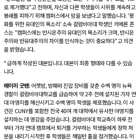
로 제거했다
"
고 전하며
,
자신과 다른 학생들이 시위를 계속하고
봉쇄를 피하기 위해 캠퍼스에서 밤을 보냈다고 말했습니다
. '
평
화를 위한 유대인의 목소리
'
소속 컬럼비아대 학생인 카메론 존
스는
"
캠퍼스에는 반시온주의 유대인의 목소리가 크며
,
반시온
주의와 반유대주의의 차이를 인식하는 것이 중요하다
"
고 의견
을 밝혔습니다
.
*
급하게 작성된 대본입니다
.
대본이 최종 형태와 다를 수 있습
니다
.
에이미 굿맨
:
어젯밤
,
방패와 진압 장비를 갖춘 수백 명의 뉴욕
경찰이 컬럼비아대학교를 급습하여 약
2
주 전에 설치된 가자 연
대 야영지를 해산시키고 수백 명의 학생을 체포했습니다
.
이 사
건은
CUNY
를 포함한 전국
40
여 개 대학에서 유사한 야영지를
설치하는 데 영감을 주었습니다
.
컬럼비아대 학교측이 하루 전
부터 가자 연대 캠프에서 퇴거를 거부하는 학생들에게 정학 처
분을 내리기 시작한 후 학생들은 해밀턴 홀을 점거했습니다
.
이