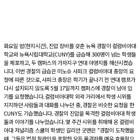
화요일 밤(현지시간)
,
진압 장비를 갖춘 뉴욕 경찰이 컬럼비아대
학교와 뉴욕시립대학교
(CUNY)
를 급습해
300
명이 넘는 학생들
을 체포하고
,
두 캠퍼스의 가자지구 연대 야영지를 해산시켰습
니다
.
이번 경찰의 급습은 미노슈 샤피크 컬럼비아대 총장의 요
청에 따른 것으로
,
샤피크 총장은 학기가 끝나기 전 연대 캠프가
다시 설치되지 않도록
5
월
17
일까지 캠퍼스에 경찰이 남아 있
기를 요청했습니다
.
컬럼비아대학 외곽 거리에서 학생 시위를
지지하던 사람들과 대화를 나누던 중
,
경찰은 비슷한 요청을 한
CUNY
도 기습했습니다
.
경찰의 진압을 목격한 컬럼비아대 학생
둘과 이야기를 나누었습니다
.
몇 주간 시위를 취재해 온 컬럼비
아대 저널리즘 스쿨의 학생인 길리안 굿맨은
"
경찰이 도착했을
때
,
그들은 법적 참관인을 포함한 모든 목격자를 매우 효율적으