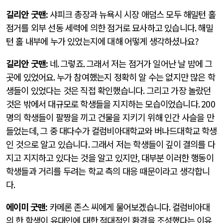
길리안 굿맨
:
샤피크 총장과 뉴욕시 시장 애덤스 모두 해밀턴 홀
점거를 외부 선동 세력에 의한 점거로 묘사하고 있습니다
.
해밀
턴 홀 내부에 누가 있었는지에 대해 어떻게 생각하셨나요
?
길리안 굿맨
:
네
.
그렇죠
.
그래서 저는 점거가 일어난 날 밤에 그
곳에 있었어요
.
누가 참여했는지 정확히 알 수는 없지만 많은 학
생들이 있었다는 것은 직접 확인했습니다
.
그리고 가장 놀랐던
것은 밖에서 대규모로 학생들을 지지하는 모습이었습니다
. 200
명의 학생들이 팔짱을 끼고 건물을 지키기 위해 인간 사슬을 만
들었는데
,
그 중 대다수가 컬럼비아대학교와 버나드대학교 학생
인 것으로 알고 있습니다
.
그래서 저는 학생들이 깊이 결의를 다
지고 지지하고 있다는 것을 알고 있지만
,
대부분 이러한 행동이
학생들과 거리를 두려는 학교 측의 대응 때문이라고 생각합니
다
.
에이미 굿맨
:
카메론 존스 씨에게 물어보겠습니다
.
컬럼비아대
의 한 학생이 유대인에 대한 적대적인 환경을 조성했다는 이유