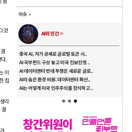
 정
이슈
그것
AI와 인간
 경
중국 AI, 저가 공세로 글로벌 토큰 시..
전쟁
했다
.
AI 국부펀드 구상 놓고 미국 진보진영 ..
EU
AI 데이터센터 반대 투쟁은 새로운 글로..
나토
는 이
AI의 숨은 환경 비용: 데이터센터 확산..
우크
한 집
AI는 어떻게 미국 민주주의를 잠식하고 ..
러·
 생각
 결
)
가