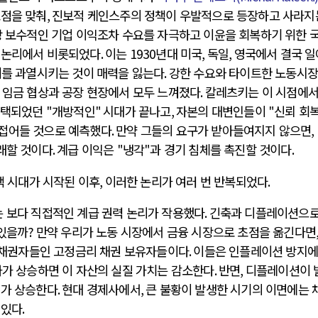
점을 맞춰
,
진보적 케인스주의 정책이 우발적으로 등장하고 사라지
장 보수적인 기업 이익조차 수요를 자극하고 이윤을 회복하기 위한 
급 논리에서 비롯되었다
.
이는
1930
년대 미국
,
독일
,
영국에서 결국 
를 과열시키는 것이 매력을 잃는다
.
강한 수요와 타이트한 노동시
 임금 협상과 공장 현장에서 모두 느껴졌다
.
칼레츠키는 이 시점에서
채택되었던
"
개방적인
"
시대가 끝나고
,
자본의 대변인들이
"
신뢰 회
 접어들 것으로 예측했다
.
만약 그들의 요구가 받아들여지지 않으면
,
래할 것이다
.
계급 이익은
"
냉각
"
과 경기 침체를 촉진할 것이다
.
책 시대가 시작된 이후
,
이러한 논리가 여러 번 반복되었다
.
 보다 직접적인 계급 권력 논리가 작용했다
.
긴축과 디플레이션으
 있을까
?
만약 우리가 노동 시장에서 금융 시장으로 초점을 옮긴다면
 채권자들인 고정금리 채권 보유자들이다
.
이들은 인플레이션 방지에
가가 상승하면 이 자산의 실질 가치는 감소한다
.
반면
,
디플레이션이 
치가 상승한다
.
현대 경제사에서
,
큰 불황이 발생한 시기의 이면에는 
 있다
.