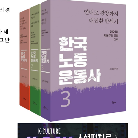
의 경
차 세
그 반