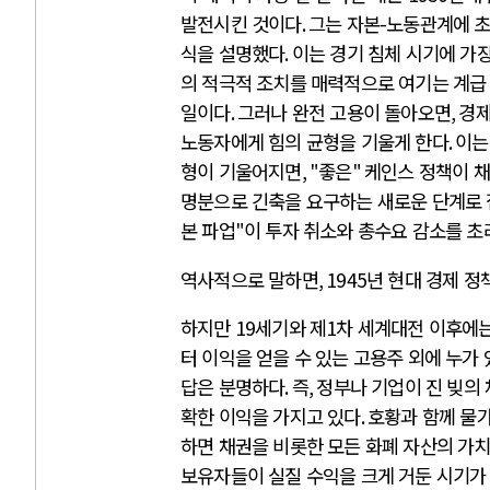
발전시킨 것이다
.
그는 자본
-
노동관계에 초
식을 설명했다
.
이는 경기 침체 시기에 가
의 적극적 조치를 매력적으로 여기는 계
일이다
.
그러나 완전 고용이 돌아오면
,
경제
노동자에게 힘의 균형을 기울게 한다
.
이는
형이 기울어지면
, "
좋은
"
케인스 정책이 
명분으로 긴축을 요구하는 새로운 단계로
본 파업
"
이 투자 취소와 총수요 감소를 초
역사적으로 말하면
, 1945
년 현대 경제 정
하지만
19
세기와 제
1
차 세계대전 이후에는
터 이익을 얻을 수 있는 고용주 외에 누가
답은 분명하다
.
즉
,
정부나 기업이 진 빚의
확한 이익을 가지고 있다
.
호황과 함께 물
하면 채권을 비롯한 모든 화폐 자산의 가
보유자들이 실질 수익을 크게 거둔 시기가