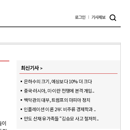
로그인
기사
제보
최신기사
은하수의 크기, 예상보다 10% 더 크다
중국·러시아, 미·이란 전쟁에 본격 개입..
백악관의 대부, 트럼프의 마피아 정치
인플레이션 이론 2부: 비주류 경제학과 ..
만도 산재 유가족들 “김승모 사고 철저히..
들이