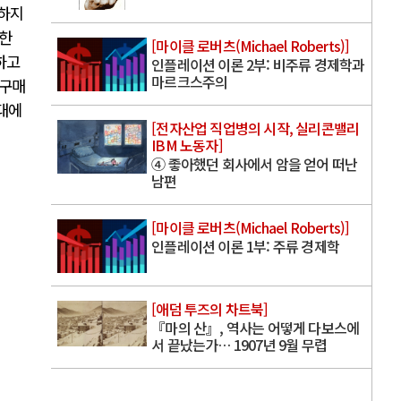
하지
유한
[마이클 로버츠(Michael Roberts)]
하고
인플레이션 이론 2부: 비주류 경제학과
마르크스주의
 구매
대에
[전자산업 직업병의 시작, 실리콘밸리
IBM 노동자]
④ 좋아했던 회사에서 암을 얻어 떠난
남편
[마이클 로버츠(Michael Roberts)]
인플레이션 이론 1부: 주류 경제학
[애덤 투즈의 차트북]
『마의 산』, 역사는 어떻게 다보스에
서 끝났는가… 1907년 9월 무렵