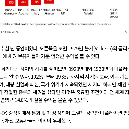
 수십 년 동안이었다
.
오른쪽을 보면
1979
년 볼커
(Volcker)
의 금리
대에 채권 보유자들이 거둔 엄청난 수익을 볼 수 있다
.
차 세계대전 사이의 시기를 살펴보면
, 1920
년대와
1930
년대 디플레
는지 알 수 있다
. 1926
년부터
1933
년까지의 시기를 보라
.
이 시기는
며
,
대량 실업과 파산
,
국가 위기가 지속되었던 시기다
.
하지만 채권 
약 적절한 종류의 채권을 샀다면-이것은 중요한 조건이다-전 세계 
 연평균
14.6%
의 실질 수익을 올릴 수 있었다
.
 금융 중심지에서 통화 및 재정 정책에 그렇게 강력한 디플레이션 
다
.
채권 보유자들의 이익이 우세했다
.