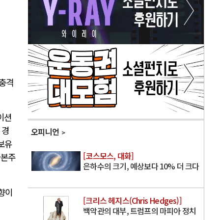
 충격
이션
 경
오피니언
보유
[코스모스, 대화]
자본주
은하수의 크기, 예상보다 10% 더 크다
편향이
[크리스 헤지스(Chris Hedges)]
백악관의 대부, 트럼프의 마피아 정치