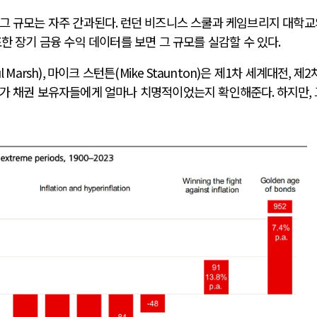
그 규모는 자주 간과된다
.
런던 비즈니스 스쿨과 케임브리지 대학교
한 장기 금융 수익 데이터를 보면 그 규모를 실감할 수 있다
.
l Marsh),
마이크 스턴튼
(Mike Staunton)
은 제
1
차 세계대전
,
제
2
가 채권 보유자들에게 얼마나 치명적이었는지 확인해준다
.
하지만
,