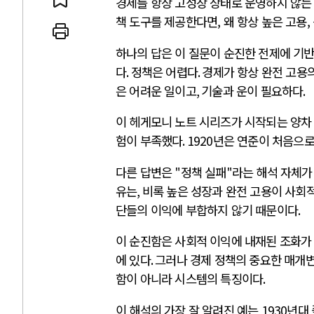
경제를 항상 고성장 상태로 운영하지 않는
책 도구를 제공한다면, 왜 항상 높은 고용,
하나의 답은 이 질문이 순진한 전제에 기
다
.
정책은 어렵다
.
경제가 항상 완전 고용
 인간
러시아-우크라이나 
은 어려운 일이고
,
기술과 운이 필요하다
.
이 헤게모니 노트 시리즈가 시작되는 양차
세로 글로벌 토큰 시..
전쟁의 추상화: 우크라이나, 대리
험이 부족했다
. 1920
년은 연준이 처음으로
놓고 미국 진보진영 ..
EU·우크라이나 드론 협력 직후, 
대 투쟁은 새로운 글로..
나토, 우크라 군사지원 2027년까지
다른 답변은
"
정책 실패
"
라는 해석 자체가
용: 데이터센터 확산..
우크라이나, 덴마크, 에스토니아,
유는
,
비록 높은 성장과 완전 고용이 사회
 민주주의를 잠식하고 ..
러·우크라, 대규모 공습 주고받아
단들의 이익에 부합하지 않기 때문이다
.
이 순진함은 사회적 이익에 내재된 조화가
에 있다
.
그러나 경제 정책의 중요한 매개
함이 아니라 시스템의 특징이다
.
이 해석의 가장 잘 알려진 예는
1930
년대