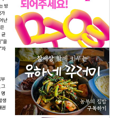
는 방
국가
일어난
장은
 균
복
"
을
 "
자
로부
,
그
 명
발생
채권