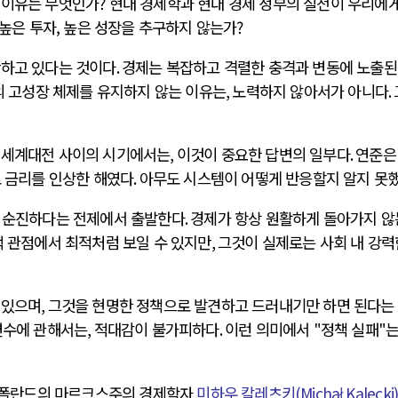
 이유는 무엇인가? 현대 경제학과 현대 경제 정부의 실천이 우리에게
 높은 투자, 높은 성장을 추구하지 않는가?
반하고 있다는 것이다
.
경제는 복잡하고 격렬한 충격과 변동에 노출된
의 고성장 체제를 유지하지 않는 이유는
,
노력하지 않아서가 아니다
.
전쟁
중동 위기
 세계대전 사이의 시기에서는
,
이것이 중요한 답변의 일부다
.
연준은
전의 역..
호르무즈 갈등 격화, 트럼프 정치·경제 ..
 금리를 인상한 해였다
.
아무도 시스템이 어떻게 반응할지 알지 못
러시아..
호르무즈 해협 통행료를 철회한 트럼프
 공..
이란, 호르무즈 해협 봉쇄 선택한 배경
 순진하다는 전제에서 출발한다
.
경제가 항상 원활하게 돌아가지 않
 네덜란..
트럼프, 이란 압박수단 한계 직면
적 관점에서 최적처럼 보일 수 있지만
,
그것이 실제로는 사회 내 강력
…민간 ..
하마스, 가자 통치권 이양으로 휴전 의지..
 있으며
,
그것을 현명한 정책으로 발견하고 드러내기만 하면 된다는
변수에 관해서는
,
적대감이 불가피하다
.
이런 의미에서
"
정책 실패
"
는
 폴란드의 마르크스주의 경제학자
미하우 칼레츠키
(Michał Kalecki