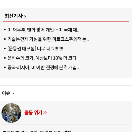
최신기사
미 재무부, 엔화 방어 개입…미 국채 대..
기술봉건제 가설을 위한 마르크스주의적 논..
[운동권 대모험] 너무 더워!!!!!!!
은하수의 크기, 예상보다 10% 더 크다
중국·러시아, 미·이란 전쟁에 본격 개입..
이슈
AI와 인간