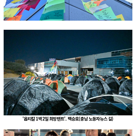
'옵티칼 1박2일 희망텐트'. 백승호(충남 노동자뉴스 길)