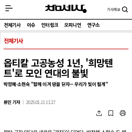
기사
제보
전체기사
이슈
인터링크
오피니언
연구소
전체기사
옵티칼 고공농성 1년, '희망텐
트'로 모인 연대의 불빛
박정혜·소현숙 "함께 이겨 땅을 딛자··· 우리가 빛이 될게"
류민 기자
2025.01.11 11:27