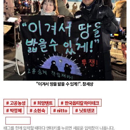
"이겨서 땅을 밟을 수 있게!". 참세상
고공농성
희망텐트
한국옵티칼하이테크
박정혜
소현숙
nitto
닛토덴코
태그를 한개 입력할 때마다 엔터키를 누르면 새로운 입력창이 나옵니다.