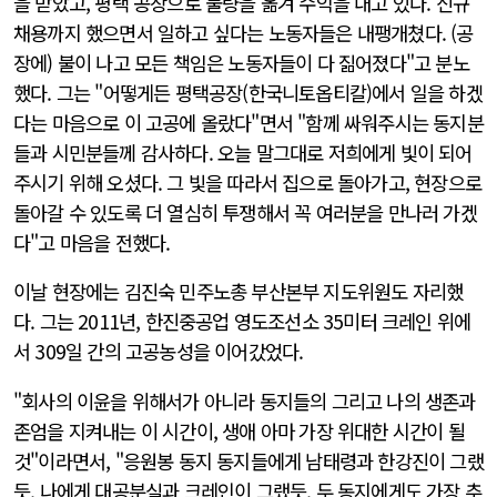
을 받았고, 평택 공장으로 물량을 옮겨 수익을 내고 있다. 신규
채용까지 했으면서 일하고 싶다는 노동자들은 내팽개쳤다. (공
장에) 불이 나고 모든 책임은 노동자들이 다 짊어졌다"고 분노
했다. 그는 "어떻게든 평택공장(한국니토옵티칼)에서 일을 하겠
다는 마음으로 이 고공에 올랐다"면서 "함께 싸워주시는 동지분
들과 시민분들께 감사하다. 오늘 말그대로 저희에게 빛이 되어
주시기 위해 오셨다. 그 빛을 따라서 집으로 돌아가고, 현장으로
돌아갈 수 있도록 더 열심히 투쟁해서 꼭 여러분을 만나러 가겠
다"고 마음을 전했다.
이날 현장에는 김진숙 민주노총 부산본부 지도위원도 자리했
다. 그는 2011년, 한진중공업 영도조선소 35미터 크레인 위에
서 309일 간의 고공농성을 이어갔었다.
"회사의 이윤을 위해서가 아니라 동지들의 그리고 나의 생존과
존엄을 지켜내는 이 시간이, 생애 아마 가장 위대한 시간이 될
것"이라면서, "응원봉 동지 동지들에게 남태령과 한강진이 그랬
듯, 나에게 대공분실과 크레인이 그랬듯, 두 동지에게도 가장 추