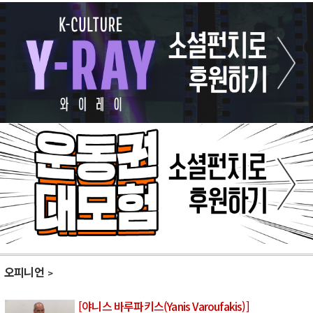
오피니언
[야니스 바루파키스(Yanis Varoufakis)]