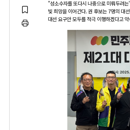
"성소수자를 또다시 나중으로 미뤄두려는"
빛 희망을 이어간다. 권 후보는 7명의 대
대선 요구안 모두를 적극 이행하겠다고 약
 인간
러시아-우크라이나 
세로 글로벌 토큰 시..
전쟁의 추상화: 우크라이나, 대리
놓고 미국 진보진영 ..
EU·우크라이나 드론 협력 직후, 
대 투쟁은 새로운 글로..
나토, 우크라 군사지원 2027년까지
용: 데이터센터 확산..
우크라이나, 덴마크, 에스토니아,
 민주주의를 잠식하고 ..
러·우크라, 대규모 공습 주고받아