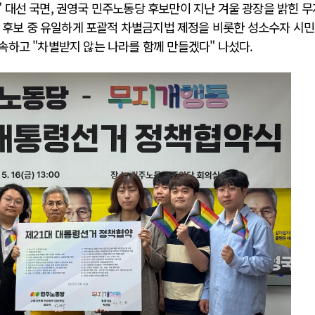
 대선 국면, 권영국 민주노동당 후보만이 지난 겨울 광장을 밝힌 
선 후보 중 유일하게 포괄적 차별금지법 제정을 비롯한 성소수자 시
속하고 "차별받지 않는 나라를 함께 만들겠다" 나섰다.
전쟁
중동 위기
전의 역..
호르무즈 갈등 격화, 트럼프 정치·경제 ..
러시아..
호르무즈 해협 통행료를 철회한 트럼프
 공..
이란, 호르무즈 해협 봉쇄 선택한 배경
 네덜란..
트럼프, 이란 압박수단 한계 직면
…민간 ..
하마스, 가자 통치권 이양으로 휴전 의지..