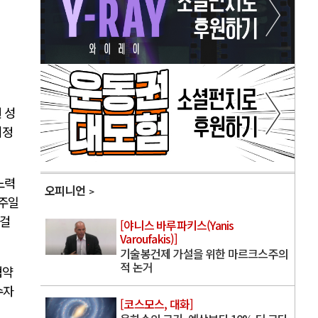
 성
제정
노력
오피니언
일주일
 걸
[야니스 바루파키스(Yanis
Varoufakis)]
기술봉건제 가설을 위한 마르크스주의
적 논거
협약
수자
[코스모스, 대화]