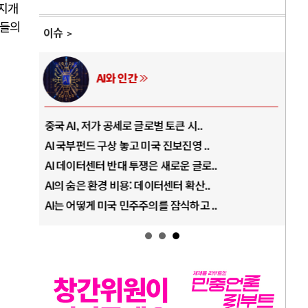
무지개
민들의
이슈
AI와 인간
중국 AI, 저가 공세로 글로벌 토큰 시..
전쟁
AI 국부펀드 구상 놓고 미국 진보진영 ..
EU
AI 데이터센터 반대 투쟁은 새로운 글로..
나토
AI의 숨은 환경 비용: 데이터센터 확산..
우크
AI는 어떻게 미국 민주주의를 잠식하고 ..
러·