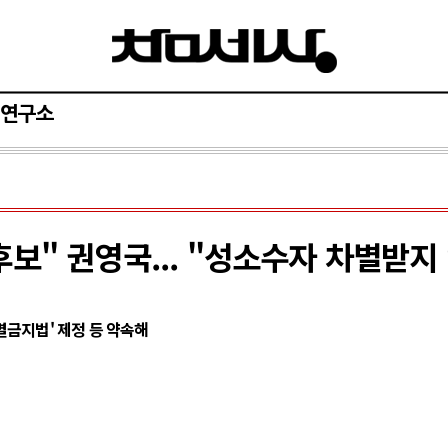
연구소
보" 권영국... "성소수자 차별받지
별금지법' 제정 등 약속해