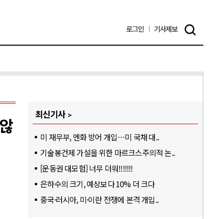
로그인
기사
제보
최신기사
 않
미 재무부, 엔화 방어 개입…미 국채 대..
기술봉건제 가설을 위한 마르크스주의적 논..
[운동권 대모험] 너무 더워!!!!!!!
은하수의 크기, 예상보다 10% 더 크다
중국·러시아, 미·이란 전쟁에 본격 개입..