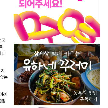
전국
하며
 대
 지
 않는
보이려
존엄