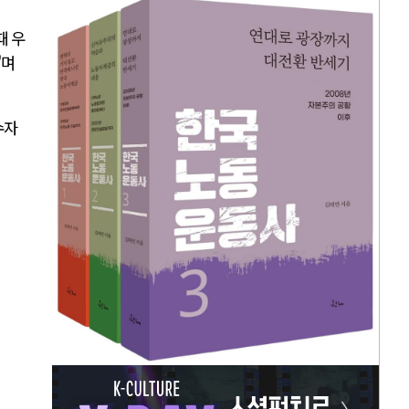
때 우
"며
수자