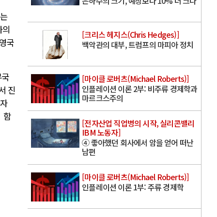
은하수의 크기, 예상보다 10% 더 크다
있는
사의
[크리스 헤지스(Chris Hedges)]
권영국
백악관의 대부, 트럼프의 마피아 정치
무국
[마이클 로버츠(Michael Roberts)]
인플레이션 이론 2부: 비주류 경제학과
서 진
마르크스주의
수자
 함
[전자산업 직업병의 시작, 실리콘밸리
IBM 노동자]
④ 좋아했던 회사에서 암을 얻어 떠난
남편
[마이클 로버츠(Michael Roberts)]
인플레이션 이론 1부: 주류 경제학