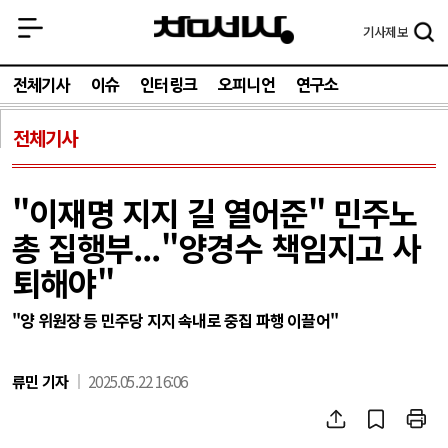
기사
제보
전체기사
이슈
인터링크
오피니언
연구소
전체기사
"이재명 지지 길 열어준" 민주노
총 집행부..."양경수 책임지고 사
퇴해야"
"양 위원장 등 민주당 지지 속내로 중집 파행 이끌어"
류민 기자
2025.05.22 16:06