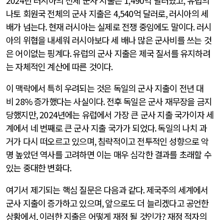
2024
년 러시아의 전체 군사 지출은
1,490
억 달러였고
,
유럽의
나토 회원국 전체의 군사 지출은
4,540
억 달러로
,
러시아의 세
배가 넘는다
.
현재 러시아는 실제로 전쟁 중임에도 말이다
.
러시
아의 위협을 내세워 러시아보다 세 배나 많은 군사비를 쓰는 것
은 어이없는 핑계다
.
유럽의 군사 지출은 제국 질서를 유지하려
는 자체적인 계산에 따른 것이다
.
이 맥락에서 특히 우려되는 것은 독일의 군사 지출이 전년 대
비
28%
증가했다는 사실이다
.
전후 독일은 군사 재무장을 금지
당했지만
, 2024
년에는 유럽에서 가장 큰 군사 지출 국가이자 세
계에서 네 번째로 큰 군사 지출 국가가 되었다
.
독일의 나치 과
거가 다시 떠오르고 있으며
,
침략적이고 전투적인 성향으로 악
명 높았던 역사를 고려하면 이는 매우 심각한 결과를 초래할 수
있는 중대한 변화다
.
여기서 제기되는 핵심 질문은 다음과 같다
.
제국주의 세계에서
군사 지출이 증가하고 있으며
,
앞으로도 더 늘리겠다고 공언한
상황에서
,
이러한 지출은 어떻게 재정 될 것인가
?
재정 적자의