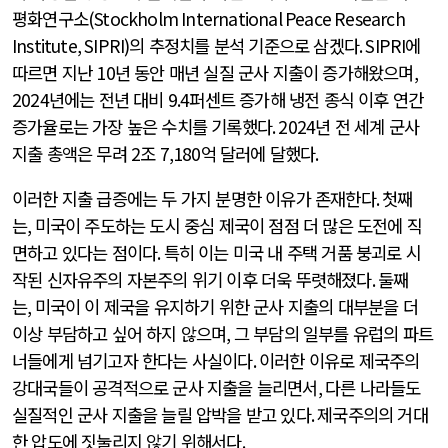
평화연구소
(Stockholm International Peace Research
Institute, SIPRI)
의 추정치를 분석 기준으로 삼겠다
. SIPRI
에
따르면 지난
10
년 동안 매년 실질 군사 지출이 증가해왔으며
,
2024
년에는 전년 대비
9.4
퍼센트 증가해 냉전 종식 이후 연간
증가율로는 가장 높은 수치를 기록했다
. 2024
년 전 세계 군사
지출 총액은 무려
2
조
7,180
억 달러에 달했다
.
이러한 지출 급증에는 두 가지 분명한 이유가 존재한다
.
첫째
는
,
미국이 주도하는 도시 중심 제국이 점점 더 많은 도전에 직
면하고 있다는 점이다
.
특히 이는 미국 내 주택 거품 붕괴로 시
작된 신자유주의 자본주의 위기 이후 더욱 뚜렷해졌다
.
둘째
는
,
미국이 이 제국을 유지하기 위한 군사 지출의 대부분을 더
이상 부담하고 싶어 하지 않으며
,
그 부담의 일부를 유럽의 파트
너들에게 넘기고자 한다는 사실이다
.
이러한 이유로 제국주의
강대국들이 공격적으로 군사 지출을 늘리면서
,
다른 나라들도
실질적인 군사 지출을 늘릴 압박을 받고 있다
.
제국주의의 거대
한 압도에 짓눌리지 않기 위해서다
.