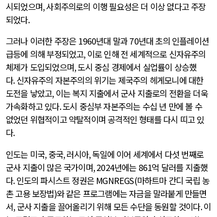
시되었으며
,
사회주의로의 이행 필요성은 더 이상 없다고 주장
되었다
.
그러나 이러한 주장은
1960
년대 말과
70
년대 초의 인플레이션
급등에 의해 부정되었고
,
이로 인해 전 세계적으로 신자유주의
체제가 도입되었으며
,
도시 중심 경제에서 실업률이 상승했
다
.
신자유주의 자본주의의 위기는 제국주의 헤게모니에 대한
도전을 낳았고
,
이는 복지 지출에서 군사 지출로의 전환을 더욱
가속화하고 있다
.
도시 중심부 자본주의는 수십 년 만에 볼 수
없었던 위협적이고 약탈적이며 공격적인 형태를 다시 띠고 있
다
.
인도는 미국
,
중국
,
러시아
,
독일에 이어 세계에서 다섯 번째로
군사 지출이 많은 국가이며
, 2024
년에는
861
억 달러를 지출했
다
.
인도의 파시스트 정권은
MGNREGS(
마하트마 간디 국립 농
촌 고용 보장법
)
와 같은 프로그램에는 자금을 말라붙게 만들면
서
,
군사 지출을 끌어올리기 위해 모든 수단을 동원할 것이다
.
이