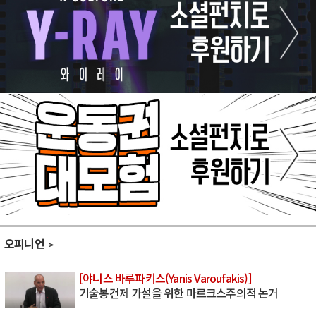
오피니언
[야니스 바루파키스(Yanis Varoufakis)]
기술봉건제 가설을 위한 마르크스주의적 논거