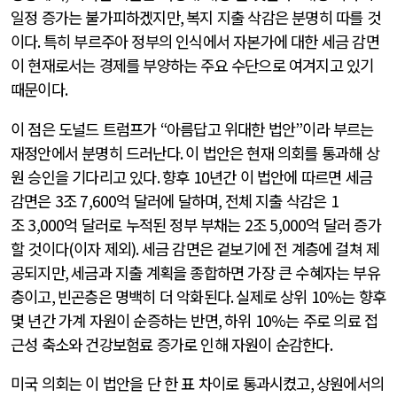
일정 증가는 불가피하겠지만
,
복지 지출 삭감은 분명히 따를 것
이다
.
특히 부르주아 정부의 인식에서 자본가에 대한 세금 감면
이 현재로서는 경제를 부양하는 주요 수단으로 여겨지고 있기
때문이다
.
이 점은 도널드 트럼프가
“
아름답고 위대한 법안
”
이라 부르는
재정안에서 분명히 드러난다
.
이 법안은 현재 의회를 통과해 상
원 승인을 기다리고 있다
.
향후
10
년간 이 법안에 따르면 세금
감면은
3
조
7,600
억 달러에 달하며
,
전체 지출 삭감은
1
조
3,000
억 달러로 누적된 정부 부채는
2
조
5,000
억 달러 증가
할 것이다
(
이자 제외
).
세금 감면은 겉보기에 전 계층에 걸쳐 제
공되지만
,
세금과 지출 계획을 종합하면 가장 큰 수혜자는 부유
층이고
,
빈곤층은 명백히 더 악화된다
.
실제로 상위
10%
는 향후
몇 년간 가계 자원이 순증하는 반면
,
하위
10%
는 주로 의료 접
근성 축소와 건강보험료 증가로 인해 자원이 순감한다
.
미국 의회는 이 법안을 단 한 표 차이로 통과시켰고
,
상원에서의