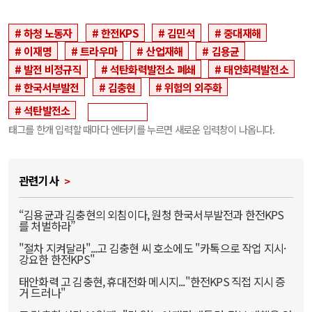
하청 노동자
한전KPS
김민석
중대재해
이재명
트라우마
산업재해
김용균
발전 비정규직
석탄화력발전소 폐쇄
태안화력발전소
한국서부발전
김충현
위험의 외주화
석탄발전소
태그를 한개 입력할 때마다 엔터키를 누르면 새로운 입력창이 나옵니다.
관련기사
“김용균과 김충현의 외침이다, 원청 한국서부발전과 한전KPS
를 처벌하라”
"절차 지켜달라"...고 김충현 씨 호소에도 "카톡으로 작업 지시·
강요한 한전KPS"
태안화력 고 김충현, 휴대전화 메시지..."한전KPS 직접 지시 증
거 드러나"