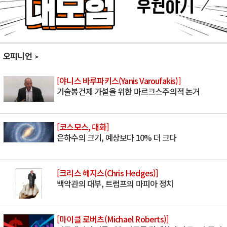
오피니언
[야니스 바루파키스(Yanis Varoufakis)]
기술봉건제 가설을 위한 마르크스주의적 논거
[코스모스, 대화]
은하수의 크기, 예상보다 10% 더 크다
[크리스 헤지스(Chris Hedges)]
백악관의 대부, 트럼프의 마피아 정치
[마이클 로버츠(Michael Roberts)]