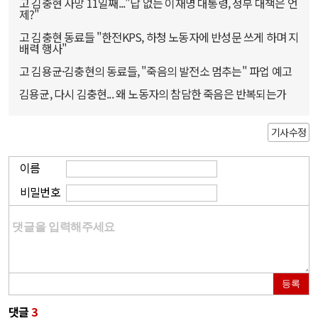
고 김충현 사망 11일째..."답 없는 이재명 대통령, 정부 대책은 언
제?"
고 김충현 동료들 "한전KPS, 하청 노동자에 반성문 쓰게 하며 지
배력 행사"
고 김용균·김충현의 동료들, "죽음의 발전소 멈추는" 파업 예고
김용균, 다시 김충현... 왜 노동자의 참담한 죽음은 반복되는가
기사수정
이름
비밀번호
등록
댓글
3