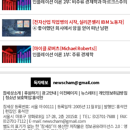
인플레이션 이론 2부: 비주류 경제학과 마르크스주의
[전자산업 직업병의 시작, 실리콘밸리 IBM 노동자]
④ 좋아했던 회사에서 암을 얻어 떠난 남편
[마이클 로버츠(Michael Roberts)]
인플레이션 이론 1부: 주류 경제학
독자제보
newscham@gmail.com
참세상소개
|
후원하기
|
광고안내
|
이전페이지
|
뉴스레터
|
개인정보취급방침
|
청소년 보호책임:홍석만
참세상 등록번호: 서울 아 00111 | 등록일자: 2005년 11월 8일 | 발행인: 홍석만
| 편집인: 홍석만
서울
시 마포구 양화로8길 17-28, 2층 2015호
| TEL: (02)701-7688 | FAX:
(02)701-7112 |
E-mail:
newscham@gmail.com
별도의 표기가 없는 한 '참세상'이 생산한 저작물은 정보공유라이선스 2.0 : 영