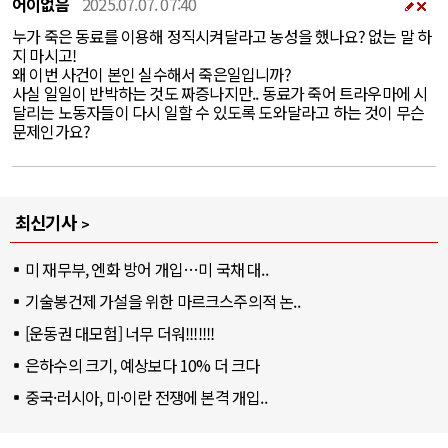
어이없음
2025.07.07. 07:40
누가 죽은 동료를 이용해 정직시켜달라고 농성을 했나요? 없는 말 하
지 마시고!
왜 이번 사건이 본인 실수해서 죽은일입니까?
사실 일일이 반박하는 것도 짜증나지만.. 동료가 죽어 트라우마에 시
달리는 노동자들이 다시 일할 수 있도록 도와달라고 하는 것이 무슨
문제인가요?
최신기사
미 재무부, 엔화 방어 개입…미 국채 대..
기술봉건제 가설을 위한 마르크스주의적 논..
[운동권 대모험] 너무 더워!!!!!!!
은하수의 크기, 예상보다 10% 더 크다
중국·러시아, 미·이란 전쟁에 본격 개입..