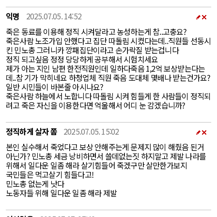
익명
2025.07.05. 14:52
죽은 동료를 이용해 정직 시켜달라고 농성하는게 참..고충요?
죽은사람 노조가입 안했다고 집단 따돌림 시켰다는데..직원들 선동시
킨 민노총 그러니카 깡패집단이라고 손가락질 받는겁니다
정직 되고싶음 정정 당당하게 공부해서 시험치세요
제가 아는 지인 남편 한전직원인데 일하다죽음 1,2억 보상받는다는
데..참 기가 막히네요 하청업체 직원 죽음 도대체 몇배나 받는건가요?
일반 시민들이 바본줄 아시나요?
죽은사람 하늘에서 노합니다 따돌림 시켜 힘들게 한 사람들이 정직되
려고 죽은 자신을 이용한다면 억울해서 어디 눈 감겠습니까?
정직하게 살자 쫌
2025.07.05. 15:02
본인 실수해서 죽었다고 보상 안해주는게 문제지 많이 해줬음 된거
아닌가? 민노총 세금 낭비하면서 쓸데없는짓 하지말고 제발 나라를
위해서 일다운 일좀 해라 살기힘들어 죽겠구만 살만한가보지
국민들은 먹고살기 힘들다고!
민노총 없는게 낫다
노동자들 위해 일다운 일좀 해라 제발