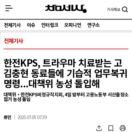
기사
제보
전체기사
이슈
인터링크
오피니언
연구소
전체기사
한전KPS, 트라우마 치료받는 고
김충현 동료들에 기습적 업무복귀
명령...대책위 농성 돌입해
대책위・한전KPS비정규직지회, 4일 밤부터 고용노동부 서산출장소
점거 농성 돌입
류민
2025.07.05 07:39