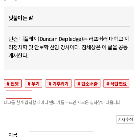
덧붙이는 말
던컨 디플레지(Duncan Depledge)는 러프버러 대학교 지
리정치학 및 안보학 선임 강사이다. 참세상은 이 글을 공동
게재한다.
전쟁
무기
기후위기
탄소배출
석탄연료
태그를 한개 입력할 때마다 엔터키를 누르면 새로운 입력창이 나옵니다.
기사수정
이름