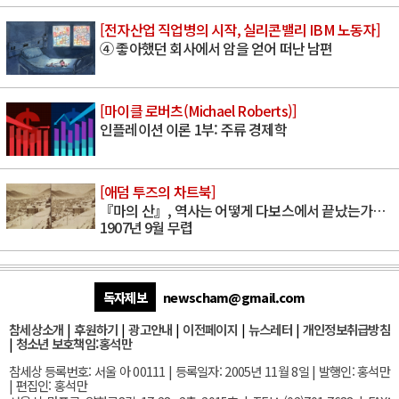
[전자산업 직업병의 시작, 실리콘밸리 IBM 노동자]
④ 좋아했던 회사에서 암을 얻어 떠난 남편
[마이클 로버츠(Michael Roberts)]
인플레이션 이론 1부: 주류 경제학
[애덤 투즈의 차트북]
『마의 산』, 역사는 어떻게 다보스에서 끝났는가…
1907년 9월 무렵
독자제보
newscham@gmail.com
참세상소개
|
후원하기
|
광고안내
|
이전페이지
|
뉴스레터
|
개인정보취급방침
|
청소년 보호책임:홍석만
참세상 등록번호: 서울 아 00111 | 등록일자: 2005년 11월 8일 | 발행인: 홍석만
| 편집인: 홍석만