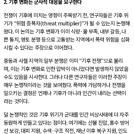
2.
기후 변화는 군사적 대응을 요구한다
전쟁이 기후에 미치는 영향이 주목받기 전
,
연구자들은 기후 위
기가
“
위협 증폭자
(threat multiplier)”
가 될 수 있는지 논쟁해
왔다
.
이 논의는 기후 변화가 이미 식량
·
물 부족
,
내부 갈등
,
나
쁜 통치
,
영토 분쟁 등으로 고통받는 지역에서 폭력 위험을 심화
시킬 수 있다는 주장으로 이어졌다
.
중동과 사헬 지역의 일부 분쟁은 이미
“
기후 전쟁
”
으로 불리
며
,
이는 기후 변화로 인한 압박이 아니었다면 발생하지 않았을
수도 있음을 시사한다
.
그러나 다른 연구자들은 이러한 주장이
매우 논쟁적이라는 것을 보여줬다
.
폭력에 가담하거나 전쟁을
일으키는 결정은 언제나 기후가 아니라 인간이 내리는 선택이
라는 것이다
.
덜 논쟁적인 것은 기후 위기가 군대를 민간 비상사태에 더 자주
동원하게 만들고 있다는 점이다
.
여기에는 산불 진압
,
홍수 방어
선 보강
,
대피 지원
,
수색
·
구조 작전
,
재난 이후 복구 지원
,
인도