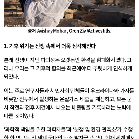
출처:
Avishay Mohar
, Oren Ziv /Activestills.
1.
기후 위기는 전쟁 속에서 더욱 심각해진다
본래 전쟁이 지닌 파괴성은 오랫동안 환경을 황폐화시켰다
.
그
러나 우리는 그 기후적 함의를 최근에야 더 뚜렷하게 인식하게
되었다
.
이는 주로 연구자들과 시민사회 단체들이 우크라이나와 가자를
비롯한 전투에서 발생하는 온실가스 배출을 계산하고
,
모든 군
사 작전과 전후 재건에서 나오는 배출량을 기록하려는 노력에
따른 것이었다
.
‘
과학적 책임을 위한 과학자들
’
과
‘
분쟁 및 환경 관측소
’
가 수행
한 한 연구는 전 세계 군대의 탄소 발자국 총량이 현재 세계에서