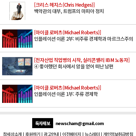
[크리스 헤지스(Chris Hedges)]
백악관의 대부, 트럼프의 마피아 정치
[마이클 로버츠(Michael Roberts)]
인플레이션 이론 2부: 비주류 경제학과 마르크스주의
[전자산업 직업병의 시작, 실리콘밸리 IBM 노동자]
④ 좋아했던 회사에서 암을 얻어 떠난 남편
[마이클 로버츠(Michael Roberts)]
인플레이션 이론 1부: 주류 경제학
독자제보
newscham@gmail.com
참세상소개
|
후원하기
|
광고안내
|
이전페이지
|
뉴스레터
|
개인정보취급방침