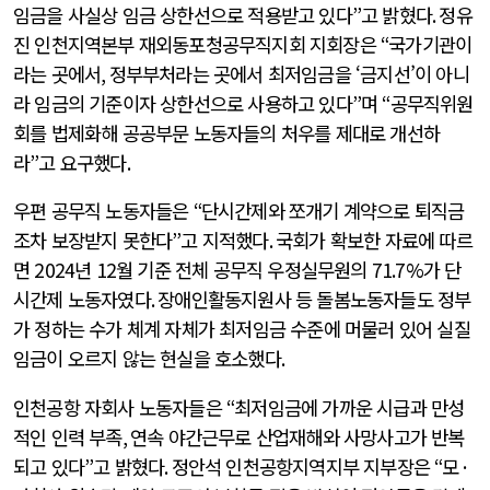
임금을 사실상 임금 상한선으로 적용받고 있다
”
고 밝혔다
.
정유
진 인천지역본부 재외동포청공무직지회 지회장은
“
국가기관이
라는 곳에서
,
정부부처라는 곳에서 최저임금을 ‘금지선’이 아니
라 임금의 기준이자 상한선으로 사용하고 있다
”
며
“
공무직위원
회를 법제화해 공공부문 노동자들의 처우를 제대로 개선하
라
”
고 요구했다
.
우편 공무직 노동자들은
“
단시간제와 쪼개기 계약으로 퇴직금
조차 보장받지 못한다
”
고 지적했다
.
국회가 확보한 자료에 따르
면
2024
년
12
월 기준 전체 공무직 우정실무원의
71.7%
가 단
시간제 노동자였다
.
장애인활동지원사 등 돌봄노동자들도 정부
가 정하는 수가 체계 자체가 최저임금 수준에 머물러 있어 실질
임금이 오르지 않는 현실을 호소했다
.
인천공항 자회사 노동자들은
“
최저임금에 가까운 시급과 만성
적인 인력 부족
,
연속 야간근무로 산업재해와 사망사고가 반복
되고 있다
”
고 밝혔다
.
정안석 인천공항지역지부 지부장은
“
모
·