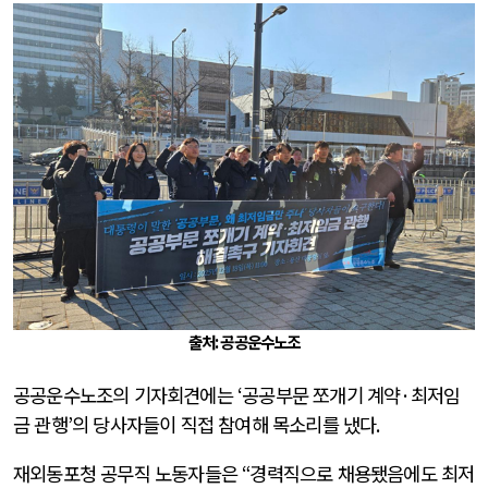
출처: 공공운수노조
공공운수노조의 기자회견에는
‘
공공부문 쪼개기 계약
·
최저임
금 관행
’
의 당사자들이 직접 참여해 목소리를 냈다
.
재외동포청 공무직 노동자들은
“
경력직으로 채용됐음에도 최저