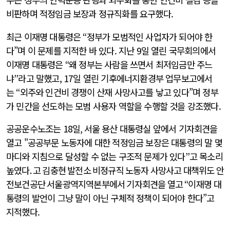
비판하며 적정임금 보장과 정규직화를 요구했다.
최
근 이재명 대통령은
“
정부가 모범적인 사업자가 되어야 한
다”며 이 문제를 지적한 바 있다. 지난
9
일 열린 국무회의에서
이재명 대통령은
“
왜 정부는 사람을 쓰면서 최저임금만 주느
냐
”
라고 말했고, 17일 열린 기후에너지환경부 업무보고에서
는
“
외주와 인건비 경쟁이 산재 사망사고를 낳고 있다”며 정부
가 민간을 선도하는 모범 사용자 역할을 수행할 것을 강조했다.
공공운수노조는
18
일
,
서울 용산 대통령실 앞에서 기자회견을
열고 "공공부문 노동자에 대한 적정임금 보장은 대통령의 말 몇
마디와 지침으로 달성할 수 없는 구조적 문제가 있다
”
고 목소리
높였다
. 고 김충현 발전소 비정규직 노동자 사망사고 대책위도 안
전보건공단 서울광역지역본부에서 기자회견을 열고 “
이재명 대
통령의 발언이 그냥 말이 아닌 구체적 정책이 되어야 한다”고
지적했다.