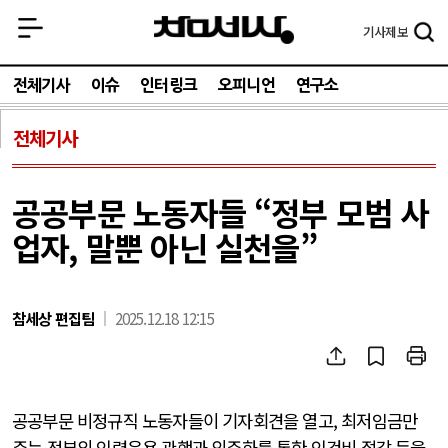
기사
제보
전체기사
이슈
인터링크
오피니언
연구소
전체기사
공공부문 노동자들 “정부 모범 사
업자, 말뿐 아닌 실천을”
참세상 편집팀
2025.12.18 12:15
공공부문 비정규직 노동자들이 기자회견을 열고, 최저임금만
주는 정부의 인력운용 관행과 외주화를 통한 인건비 절감 등을