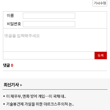
기사수정
이름
비밀번호
등록
댓글
0
최신기사
미 재무부, 엔화 방어 개입…미 국채 대..
기술봉건제 가설을 위한 마르크스주의적 논..