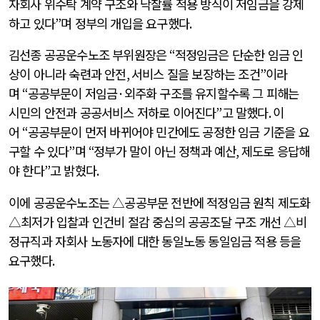
자회사 위수탁 계약 구조와 낙찰률 적용 방식이 저임금을 강제
하고 있다
”
며 정부의 개입을 요구했다
.
김선종 공공운수노조 부위원장은
“
적정임금은 단순한 임금 인
상이 아니라 숙련과 안전
,
서비스 질을 보장하는 조건
”
이라
며
“
공공부문이 저임금
·
외주화 구조를 유지할수록 그 피해는
시민의 안전과 공공서비스 저하로 이어진다
”
고 말했다
.
이
어
“
공공부문이 먼저 바뀌어야 민간에도 공정한 임금 기준을 요
구할 수 있다
”
며
“
정부가 말이 아닌 정책과 예산
,
제도로 응답해
야 한다
”
고 밝혔다
.
이에 공공운수노조는 △공공부문 전반에 적정임금 원칙 제도화
△최저가 입찰과 인건비 절감 중심의 공공조달 구조 개선 △비
정규직과 자회사 노동자에 대한 동일노동 동일임금 적용 등을
요구했다
.