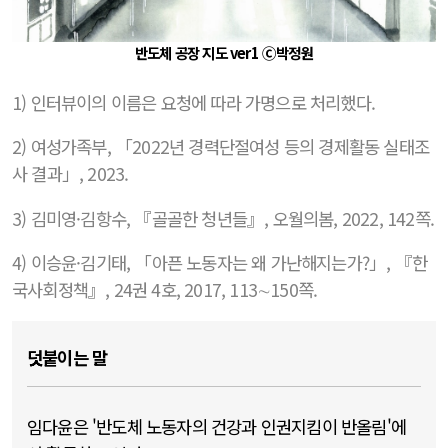
반도체 공장 지도 ver1 Ⓒ박정원
1) 인터뷰이의 이름은 요청에 따라 가명으로 처리했다.
2) 여성가족부, 「2022년 경력단절여성 등의 경제활동 실태조
사 결과」, 2023.
3) 김미영·김항수, 『골골한 청년들』, 오월의봄, 2022, 142쪽.
4) 이승윤·김기태, 「아픈 노동자는 왜 가난해지는가?」, 『한
국사회정책』, 24권 4호, 2017, 113∼150쪽.
덧붙이는 말
임다윤은 '반도체 노동자의 건강과 인권지킴이 반올림'에