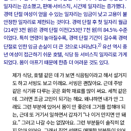
일자리는 감소했고, 판매·서비스직, 시간제 일자리는 증가했다.
경력 단절 여성이 얻을 수 있는 일자리는 임금이 낮고 고용이 불
안정한 일자리로 제한되는 것이다. 경력 단절 후 첫 일자리 월급
(214만 3천 원)은 경력 단절 이전(253만 7천 원)의 84.5% 수준
이었다. 특히 연령이 높아질수록, 경력 단절 기간이 길수록 경력
2)
단절로 인한 임금 손실이 더 큰 것으로 나타났다.
유선 역시 중
년 여성이 접근하기 쉬운 호텔, 식당 등 서비스직 일자리로 가게
되었다. 몸이 아프기 때문에 한층 더 어려운 것도 있다.
제가 식당, 호텔 같은 데 가 보면 식음팀이라고 해서 설거지
도 하고 서빙도 보고 이래요. 서빙은 괜찮아요. 근데 주방
같은 식기류 다루는 곳은 화학 재료를 많이 써요. 세척 같은
데. 그러면 조금 고민이 되기는 해요. 왜냐하면 내가 안 그
래도 그런 부분에 있어서 몸이 안 좋은데 그거를 접해야 되
는, 근데 또 거기서 일하면서 갑자기 “나 이거 만지면 안 돼
요.” 그러고 나갈 수는 없잖아요. 그런 부분들이 솔직히 없
지 않아 있어요. 그래서 직업 선택도 애매한 부분들이 있어