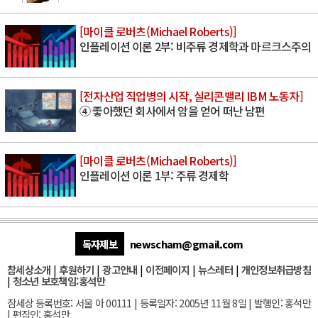
[마이클 로버츠(Michael Roberts)]
인플레이션 이론 2부: 비주류 경제학과 마르크스주의
[전자산업 직업병의 시작, 실리콘밸리 IBM 노동자]
④ 좋아했던 회사에서 암을 얻어 떠난 남편
[마이클 로버츠(Michael Roberts)]
인플레이션 이론 1부: 주류 경제학
독자제보
newscham@gmail.com
참세상소개
|
후원하기
|
광고안내
|
이전페이지
|
뉴스레터
|
개인정보취급방침
|
청소년 보호책임:홍석만
참세상 등록번호: 서울 아 00111 | 등록일자: 2005년 11월 8일 | 발행인: 홍석만
| 편집인: 홍석만