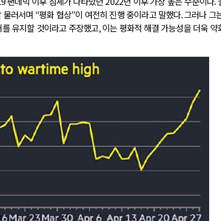
19
팬데믹 이후 침체가 나타났던
2022
년 이후 가장 높은 수준이다
.
발 물러서며
“
평화 협상
”
이 여전히 진행 중이라고 말했다
.
그러나 그
쇄를 유지할 것이라고 주장했고
,
이는 평화적 해결 가능성을 더욱 약
전쟁
중동 위기
전의 역..
호르무즈 갈등 격화, 트럼프 정치·경제 ..
러시아..
호르무즈 해협 통행료를 철회한 트럼프
 공..
이란, 호르무즈 해협 봉쇄 선택한 배경
 네덜란..
트럼프, 이란 압박수단 한계 직면
…민간 ..
하마스, 가자 통치권 이양으로 휴전 의지..