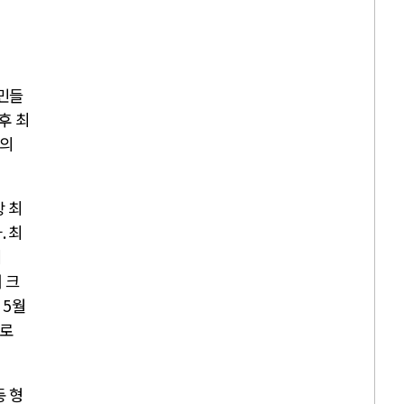
국민들
후 최
격의
 최
다
.
최
이
 크
이
5
월
으로
동 형