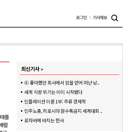
로그인
기사
제보
최신기사
④ 좋아했던 회사에서 암을 얻어 떠난 남..
세계 식량 위기는 이미 시작됐다
인플레이션 이론 1부: 주류 경제학
민주노총, 히로시마 원수폭금지 세계대회 ..
상태를
로자바에 바치는 헌사
 배럴