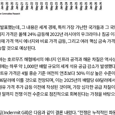
 발표했는데
,
그 내용은 세계 경제
,
특히 가장 가난한 국가들과 그 
지 가격은 올해
24%
급등해
2022
년 러시아의 우크라이나 침공 이
재 가격 역시 에너지와 비료 가격 급등
,
그리고 여러 핵심 금속 가
승할 것으로 예상된다
.
하는 호르무즈 해협에서의 에너지 인프라 공격과 해운 차질은 역사상
에는 하루 약
1,000
만 배럴 규모의 세계 석유 공급 감소가 발생했
트유 가격은
4
월 중순 기준 여전히 연초보다
50%
이상 높은 수준
86
달러에 이를 것으로 전망되며
,
이는
2025
년의 배럴당
69
달러에서
원유 가격 추가 급등 이전에 작성된 것이며
,
가장 심각한 공급 차질
년 말까지 전쟁 이전 수준으로 점진적으로 회복된다는 가정을 바탕
길
(Indermit Gill)
은 다음과 같이 결론 내렸다
. “
전쟁은 누적적인 파