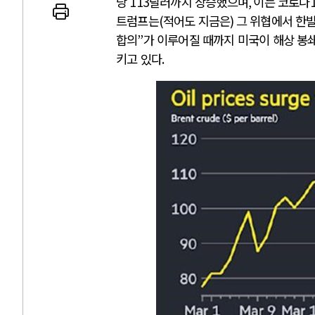
당
113
달러까지 상승했으며
,
이는 코로나
트럼프는
(
적어도 지금은
)
그 위협에서 한
합의
”
가 이루어질 때까지 미국이 해상 봉
키고 있다
.
 인간
러시아-우크라이나 
세로 글로벌 토큰 시..
전쟁의 추상화: 우크라이나, 대리
놓고 미국 진보진영 ..
EU·우크라이나 드론 협력 직후, 
대 투쟁은 새로운 글로..
나토, 우크라 군사지원 2027년까지
용: 데이터센터 확산..
우크라이나, 덴마크, 에스토니아,
 민주주의를 잠식하고 ..
러·우크라, 대규모 공습 주고받아