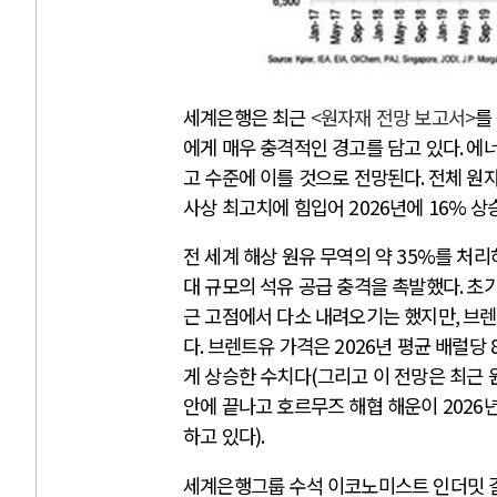
세계은행은 최근
<
원자재 전망 보고서
>
를
에게 매우 충격적인 경고를 담고 있다
.
에너
고 수준에 이를 것으로 전망된다
.
전체 원자
사상 최고치에 힘입어
2026
년에
16%
상
전 세계 해상 원유 무역의 약
35%
를 처리
대 규모의 석유 공급 충격을 촉발했다
.
초기
근 고점에서 다소 내려오기는 했지만
,
브렌
다
.
브렌트유 가격은
2026
년 평균 배럴당
게 상승한 수치다
(
그리고 이 전망은 최근 
안에 끝나고 호르무즈 해협 해운이
2026
하고 있다
).
세계은행그룹 수석 이코노미스트 인더밋 