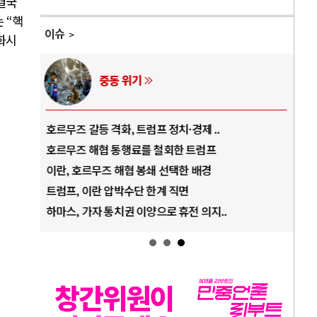
결국
는
“
핵
이슈
화시
AI와 인간
중국 AI, 저가 공세로 글로벌 토큰 시..
전쟁
AI 국부펀드 구상 놓고 미국 진보진영 ..
EU
AI 데이터센터 반대 투쟁은 새로운 글로..
나토
AI의 숨은 환경 비용: 데이터센터 확산..
우크
AI는 어떻게 미국 민주주의를 잠식하고 ..
러·