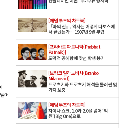
인플레이션 이론 1부: 주류 경제학
[애덤 투즈의 차트북]
『마의 산』, 역사는 어떻게 다보스에
서 끝났는가… 1907년 9월 무렵
[프라바트 파트나익(Prabhat
Patnaik)]
도덕적 공허함에 맞선 학생 봉기
[브랑코 밀라노비치(Branko
Milanovic)]
트로츠키와 트로츠키 해석을 둘러싼 몇
계
가지 보충
 떨어
[애덤 투즈의 차트북]
차이나 쇼크, 1.0과 2.0을 넘어 ‘빅
원’(Big One)으로