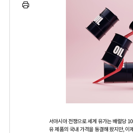
 인간
러시아-우크라이나 
세로 글로벌 토큰 시..
전쟁의 추상화: 우크라이나, 대리
놓고 미국 진보진영 ..
EU·우크라이나 드론 협력 직후, 
대 투쟁은 새로운 글로..
나토, 우크라 군사지원 2027년까지
용: 데이터센터 확산..
우크라이나, 덴마크, 에스토니아,
 민주주의를 잠식하고 ..
러·우크라, 대규모 공습 주고받아
서아시아 전쟁으로 세계 유가는 배럴당
10
유 제품의 국내 가격을 동결해 왔지만
,
이제