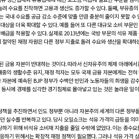
늘려 수요를 진작하면 고용과 생산도 증가할 수 있다
.
둘째
,
부유층의
 국내 수요를 공급 감소 수준에 맞출 만큼 충분히 줄이지 못할 수
 대상을 더욱 확대할 수 있다
.
예를 들어 또 다른 대규모 소비 부문인
 배급을 적용할 수 있다
.
실제로
2013
년에는 국방 부문의 석유 제품
 절약된 재정 자원은 다른 정부 지출로 돌려 수요와 생산을 확대하
된 금융 자본이 반대하는 것이다
.
따라서 신자유주의 체제 아래에서
대중의 생활수준 유지
,
재정 적자는 모두 국제 금융 자본에게는 전혀
융 자본에 예속된
BJP
정부가 수백만 빈민과 노동자들의 희생을 감
,
동시에 경제를 심각한 경기침체로 몰아넣고 있는 것은 놀라운 일이
정책을 추진하면서 인도 정부뿐 아니라 자본주의 세계의 다른 정부
렀던 실수를 반복하고 있다
.
당시 오일쇼크는 석유 가격의 급등을 의
당하기 위해 비석유 소비재 지출을 줄일 수밖에 없었다
.
이는 총수요
대응하기 위해서는 확장적 재정 정책이 필요했다
.
그러나 석유 가격 