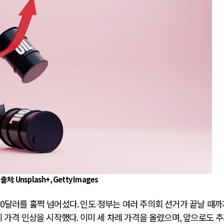
전쟁
중동 위기
전의 역..
호르무즈 갈등 격화, 트럼프 정치·경제 ..
러시아..
호르무즈 해협 통행료를 철회한 트럼프
 공..
이란, 호르무즈 해협 봉쇄 선택한 배경
 네덜란..
트럼프, 이란 압박수단 한계 직면
…민간 ..
하마스, 가자 통치권 이양으로 휴전 의지..
출처
: Unsplash+, Getty Images
0
달러를 훌쩍 넘어섰다
.
인도 정부는 여러 주의회 선거가 끝날 때까
 가격 인상을 시작했다
.
이미 세 차례 가격을 올렸으며
,
앞으로도 