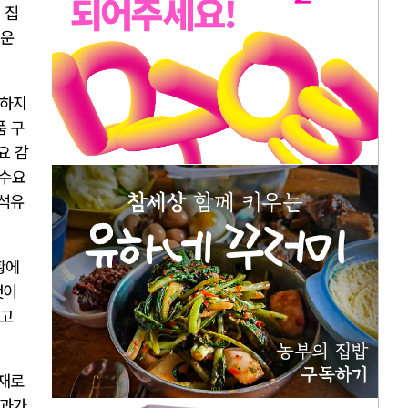
 집
러운
소하지
품 구
요 감
수요
 석유
황에
것이
다고
입재로
효과가