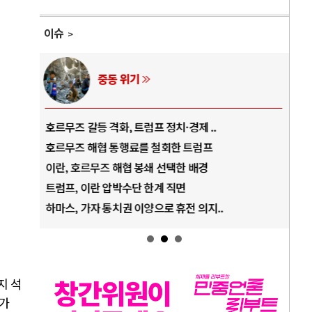
이슈
AI와 인간
중국 AI, 저가 공세로 글로벌 토큰 시..
전쟁
AI 국부펀드 구상 놓고 미국 진보진영 ..
EU
AI 데이터센터 반대 투쟁은 새로운 글로..
나토
AI의 숨은 환경 비용: 데이터센터 확산..
우크
AI는 어떻게 미국 민주주의를 잠식하고 ..
러·
지 석
추가