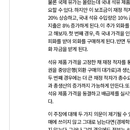
물론 국제 유가는 올랐는데 국내 석유 제
요할 수 있다
.
하지만 이 보조금이 재정 적
20%
상승하고
,
국내 석유 수입량은
10%
지출은
8%
증가하게 된다
.
이 추가 외화를
고 해보자
.
첫 번째 경우
,
즉 국내 가격을 
피화를 받아 외화를 구매하게 된다
.
반면 
화 자금을 받게 된다
.
석유 제품 가격을 고정한 채 재정 적자를
권을 중앙은행
(
외환 구매의 대가로
)
과 생
두 번째 경우에는 더 큰 재정 적자가 총
과 총생산의 증가까지 가능하게 만든다
.
또
석유 제품 가격을 동결하고 배급제를 실시
다
.
이 주장에 대해 두 가지 의문이 제기될 수
매에 쓰이지 않고 그대로 남는다면
(
경제학
지 않는다
.
그러나 그런 경우에도 정부는 