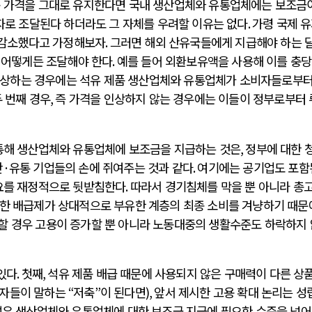
품 가격을 그대로 유지한다면 국내 생산업체와 유통업체에는 보조금
자로 조달된다 하더라도 그 자체를 우려할 이유는 없다
.
가령 국제 
감소했다고 가정해보자
.
그러면 해외 산유국들에게 지급해야 하는 
 어떻게든 조달해야 한다
.
예를 들어 외환보유액을 사용해 이를 충
인상하는 경우에는 석유 제품 생산업체와 유통업체가 소비자들로부터
두 번째 경우
,
즉 가격을 인상하지 않는 경우에는 이들이 정부로부터
 통해 생산업체와 유통업체에 보조금을 지급하는 것은
,
정부에 대한 
산
·
유통 기업들의 손에 쥐여주는 것과 같다
.
여기에는 공기업도 포함
수요를 재정적으로 뒷받침한다
.
따라서 경기침체를 막을 뿐 아니라 총
한 배급제가 상대적으로 부유한 계층의 최종 소비를 겨냥하기 때문
할 경우 고용이 증가할 뿐 아니라 노동대중의 생활수준도 하락하지
 있다
.
첫째
,
석유 제품 배급 때문에 사용되지 않은 구매력이 다른 상품
자들이 말하는
“
저축
”
이 된다면
),
앞서 제시한 고용 확대 논리는 성
석유 생산업체와 유통업체에 대한 보조금 지급에 필요한 수준을 넘어