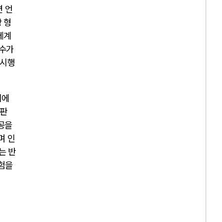
 언
 형
세계
실수가
 시행
시에
호판
성공을
며 인
는 반
험을