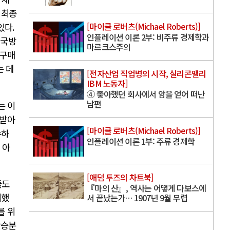
 최종
[마이클 로버츠(Michael Roberts)]
 있다
.
인플레이션 이론 2부: 비주류 경제학과
 국방
마르크스주의
 구매
는 데
[전자산업 직업병의 시작, 실리콘밸리
IBM 노동자]
④ 좋아했던 회사에서 암을 얻어 떠난
남편
는 이
 받아
[마이클 로버츠(Michael Roberts)]
수하
인플레이션 이론 1부: 주류 경제학
 아
[애덤 투즈의 차트북]
들도
『마의 산』, 역사는 어떻게 다보스에
미했
서 끝났는가… 1907년 9월 무렵
를 위
상승분