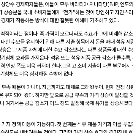
 상당수 경제학자들은
,
이들이 모두 바라티야 자나타당
(BJP,
인도의
가 상승분을 국내 소비자들에게
“
전가
”
하는 것이 당연하고 자연스
 경제가 작동하는 방식에 대한 잘못된 이해에 기초하고 있다
.
탄력적이라는 점이다
.
즉 가격이 오르더라도 수요가 그에 비례해 감
 대한 수요를 유지하기 위해 다른 지출 항목에서 돈을 빼내 석유 제
상승은 그 제품 자체에 대한 수요 감소보다는 다른 상품들에 대한 수
경기침체 효과를 가져온다
.
석유 또는 석유 제품 공급 감소가 클수록
,
격 인상 폭도 더욱 커져야 한다
.
그리고 소비 지출이 다른 부문에서
경기침체도 더욱 심각해질 수밖에 없다
.
 부족 때문이 아니다
.
지금까지도 대체로 그래왔듯이
,
현재 전쟁 상
은 유지되어 왔다
.
하지만 앞으로 공급 부족과 가격 상승이 발생할 
나 여기서는 공급 감소가 어느 정도 발생해 국제 유가를 상승시켰
두 가지 정책 대응이 가능하다
.
첫 번째는 석유 제품 가격과 이를 투
상승하도록 내버려두는 것이다
.
그러면 가격 상승 효과와 경기침체 