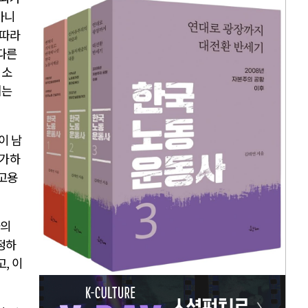
아니
따라
다른
 소
되는
이 남
증가하
 고용
가의
정하
고
,
이