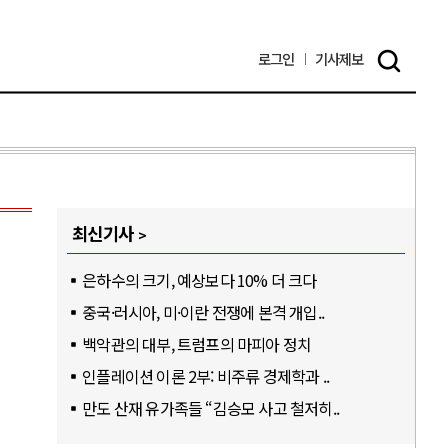
로그인
기사
제보
최신기사
은하수의 크기, 예상보다 10% 더 크다
중국·러시아, 미·이란 전쟁에 본격 개입..
백악관의 대부, 트럼프의 마피아 정치
인플레이션 이론 2부: 비주류 경제학과 ..
만도 산재 유가족들 “김승모 사고 철저히..