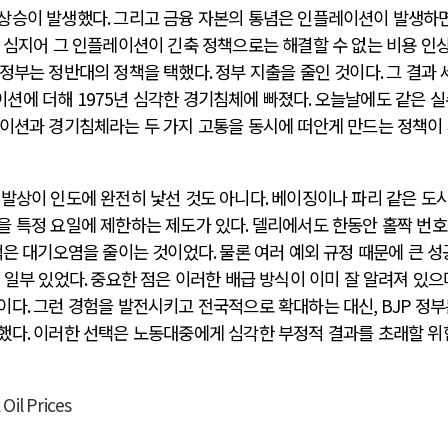
 상승이 발생했다
.
그리고 금융 자본의 통념은 인플레이션이 발생하면
.
심지어 그 인플레이션이 긴축 정책으로는 해결할 수 없는 비용 인상
 정부는 정반대의 정책을 택했다
.
정부 지출을 줄인 것이다
.
그 결과 
이션에 더해
1975
년 심각한 경기침체에 빠졌다
.
오늘날에도 같은 
이션과 경기침체라는 두 가지 고통을 동시에 떠안게 만드는 정책이
 발상이 인도에 완전히 낯선 것도 아니다
.
베이징이나 파리 같은 도
을 특정 요일에 제한하는 제도가 있다
.
델리에서도 한동안 홀짝 번
적은 대기오염을 줄이는 것이었다
.
물론 여러 예외 규정 때문에 큰 
 일부 있었다
.
중요한 점은 이러한 배급 방식이 이미 잘 알려져 있으
실이다
.
그런 경험을 발전시키고 전국적으로 확대하는 대신
, BJP
정부
택했다
.
이러한 선택은 노동대중에게 심각한 부정적 결과를 초래할 위
Oil Prices