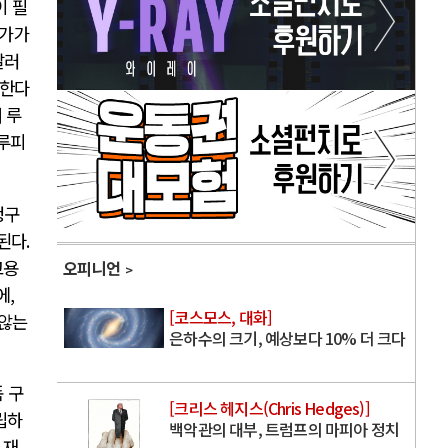
이 필
유가가
달러
당한다
 루
 루피
청구
된다
.
고용
오피니언
에
,
[코스모스, 대화]
 않는
은하수의 크기, 예상보다 10% 더 크다
 구
[크리스 헤지스(Chris Hedges)]
립하
백악관의 대부, 트럼프의 마피아 정치
 재