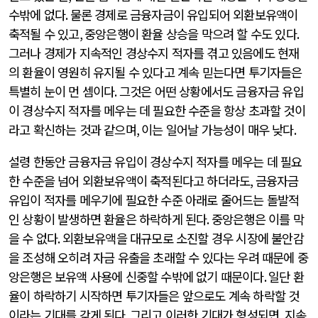
수밖에 없다
.
물론 경제로 금융자금이 유입되어 외환보유액이
축적될 수 있고
,
중앙은행이 환율 상승을 막으려 할 수도 있다
.
그러나 경제가 지속적인 경상수지 적자를 겪고 있음에도 현재
의 환율이 영원히 유지될 수 있다고 계속 믿는다면 투기자들은
특별히 눈이 먼 셈이다
.
그것은 어떤 상황에서도 금융자금 유입
이 경상수지 적자를 메우는 데 필요한 수준을 항상 초과할 것이
라고 확신하는 것과 같으며
,
이는 일어날 가능성이 매우 낮다
.
설령 한동안 금융자금 유입이 경상수지 적자를 메우는 데 필요
한 수준을 넘어 외환보유액이 축적된다고 하더라도
,
금융자금
유입이 적자를 메우기에 필요한 수준 아래로 줄어드는 돌발적
인 상황이 발생하면 환율은 하락하게 된다
.
중앙은행은 이를 막
을 수 없다
.
외환보유액을 대규모로 소진할 경우 시장에 불안감
을 조성해 오히려 자금 유출을 초래할 수 있다는 우려 때문에 중
앙은행은 보유액 사용에 신중할 수밖에 없기 때문이다
.
일단 환
율이 하락하기 시작하면 투기자들은 앞으로도 계속 하락할 것
이라는 기대를 갖게 된다
.
그리고 이러한 기대가 형성되면
,
지속