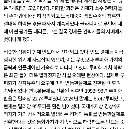
몰아넣을수록
, “
개혁가들
”
이 매 단계마다 제시한 처방은 더 많
은
“
개혁
”
의 도입이었다
.
이러한 과정은 경제가 소수 권력자들
의 손아귀에 완전히 장악되고 노동대중이 생활수준의 참혹한
절대적 하락을 겪을 때까지 계속되었다
.
블라디미르 푸틴에 대
해 어떤 평가를 내리든
,
그는 결국 경제를 권력자들의 지배에서
벗어나게 했다
.
비슷한 상황이 현재 인도에서 전개되고 있다
.
인도 경제는 지금
심각한 위기에 사로잡혀 있으며
,
이는 무엇보다 루피화 가치의
급락과 인플레이션 가속화로 나타나고 있다
.
루피화 가치 하락
은 최근 들어 더욱 빨라졌지만 사실 오래된 현상이다
.
실제로 루
피화가 신자유주의 요구에 따라 변동환율제로 전환된 이후 계
속되어 왔다
.
변동환율제로 전환된 직후인
1992~93
년 루피화
환율은 달러당
22.74
루피였다
. 2024
년 말에는
85.47
루피였고
,
현재는 달러당
95
루피를 훨씬 넘어섰다
.
국제수지상 경상수지
적자가 거의 상시적으로 발생하는 경제의 통화를 변동환율제로
전환한다는 것은 통화가치가 지속적으로 하락하도록 만드는 것