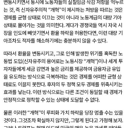
변동시키면서 동시에 노동자들의 실질임금 삭감 저항을 억누르
는 것
,
즉 신자유주의적
“
개혁
”
이 제시하는 처방을 따르는 것은
경제를 균형 상태로 이끄는 것이 아니라 노동계급의 대량 기아
상태로 몰아가는 것을 의미한다
.
게다가 경쟁국들 역시 자국 시
장을 인도에 빼앗기면서 환율 하락을 허용한다면
,
이런 대량 기
아조차도 적자를 해소하기에는 충분하지 않을 수 있다
.
따라서 환율을 변동시키고
,
그로 인해 발생한 위기를 혹독한 노
동법 도입
(
신자유주의 용어로는 노동시장
“
개혁
”)
이나 세계 투
자자들에게 세금 감면과 높은 금리를 제공하여 금융자금 유입
을 유도하는 방식으로 극복하려는 것은 경제를 어떠한 균형 상
태로도 이끌지 못한다
.
후자의 두 정책 모두 경제를 위축시키는
효과를 낳는다
.
이런 방식으로는 다른 조건이 동일할 때 경제가
안정적으로 정착할 수 있는 상태에 도달할 수 없다
.
물론 이러한
“
개혁
”
이 루피화 가치 하락을 당장 멈출 수는 있을
것이다
.
그것조차 확실하지 않지만
,
그렇게 된다고 가정해 보자
.
그러나 트럼프는 현재 인도에 미국의 매우 높은 관세를 받아들