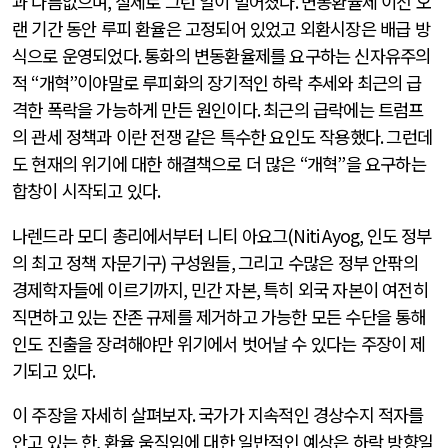
과 다름없으며
,
실제로 그런 일이 벌어졌다
.
변동환율제 이전 오
랜 기간 동안 루피 환율은 고정되어 있었고 외환시장은 배급 방
식으로 운영되었다
.
통화의 변동환율제를 요구하는 신자유주의
적
“
개혁
”
이야말로 루피화의 장기적인 하락 추세와 최근의 급
격한 폭락을 가능하게 만든 원인이다
.
최근의 급락에는 트럼프
의 관세 정책과 이란 전쟁 같은 특수한 요인도 작용했다
.
그런데
도 현재의 위기에 대한 해결책으로 더 많은
“
개혁
”
을 요구하는
합창이 시작되고 있다
.
나렌드라 모디 총리에서부터 니티 아요그
(Niti Ayog,
인도 정부
의 최고 정책 자문기구
)
구성원들
,
그리고 수많은 정부 안팎의
경제학자들에 이르기까지
,
민간 자본
,
특히 외국 자본이 여전히
직면하고 있는 잔존 규제를 제거하고 가능한 모든 수단을 통해
인도 진출을 장려해야만 위기에서 벗어날 수 있다는 주장이 제
기되고 있다
.
이 주장을 자세히 살펴보자
.
국가가 지속적인 경상수지 적자를
안고 있는 한
,
환율 움직임에 대한 일반적인 예상은 하락 방향일